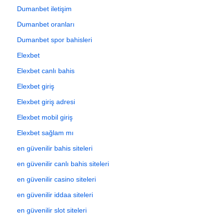
Dumanbet iletişim
Dumanbet oranları
Dumanbet spor bahisleri
Elexbet
Elexbet canlı bahis
Elexbet giriş
Elexbet giriş adresi
Elexbet mobil giriş
Elexbet sağlam mı
en güvenilir bahis siteleri
en güvenilir canlı bahis siteleri
en güvenilir casino siteleri
en güvenilir iddaa siteleri
en güvenilir slot siteleri