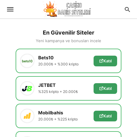
En Güvenilir Siteler
Yeni kampanya ve bonusları incele
Bets10
Katıl
20.000₺ + %300 kripto
JETBET
Katıl
%325 kripto + 20.000₺
Mobilbahis
Katıl
20.000₺ + %225 kripto