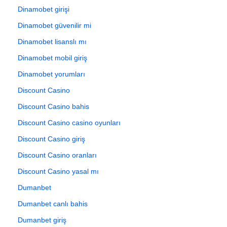
Dinamobet girişi
Dinamobet güvenilir mi
Dinamobet lisanslı mı
Dinamobet mobil giriş
Dinamobet yorumları
Discount Casino
Discount Casino bahis
Discount Casino casino oyunları
Discount Casino giriş
Discount Casino oranları
Discount Casino yasal mı
Dumanbet
Dumanbet canlı bahis
Dumanbet giriş