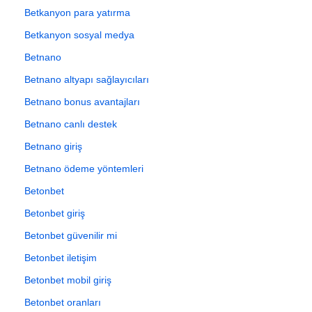
Betkanyon para yatırma
Betkanyon sosyal medya
Betnano
Betnano altyapı sağlayıcıları
Betnano bonus avantajları
Betnano canlı destek
Betnano giriş
Betnano ödeme yöntemleri
Betonbet
Betonbet giriş
Betonbet güvenilir mi
Betonbet iletişim
Betonbet mobil giriş
Betonbet oranları