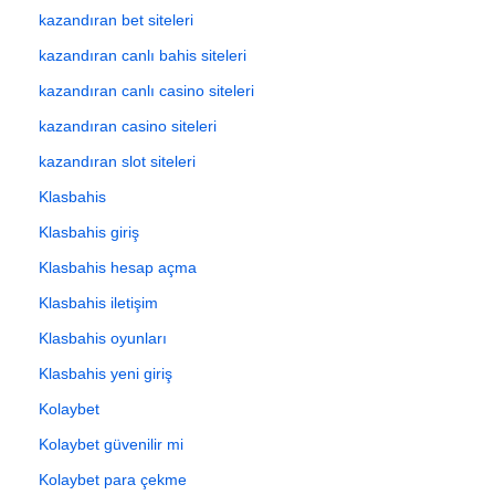
kazandıran bet siteleri
kazandıran canlı bahis siteleri
kazandıran canlı casino siteleri
kazandıran casino siteleri
kazandıran slot siteleri
Klasbahis
Klasbahis giriş
Klasbahis hesap açma
Klasbahis iletişim
Klasbahis oyunları
Klasbahis yeni giriş
Kolaybet
Kolaybet güvenilir mi
Kolaybet para çekme