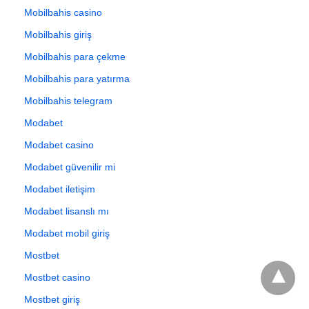
Mobilbahis casino
Mobilbahis giriş
Mobilbahis para çekme
Mobilbahis para yatırma
Mobilbahis telegram
Modabet
Modabet casino
Modabet güvenilir mi
Modabet iletişim
Modabet lisanslı mı
Modabet mobil giriş
Mostbet
Mostbet casino
Mostbet giriş