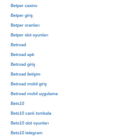
Betper casino
Betper giriş
Betper oranları
Betper slot oyunları
Betroad
Betroad apk
Betroad giriş
Betroad iletişim
Betroad mobil giriş
Betroad mobil uygulama
Bets10
Bets10 canlı tombala
Bets10 slot oyunları
Bets10 telegram