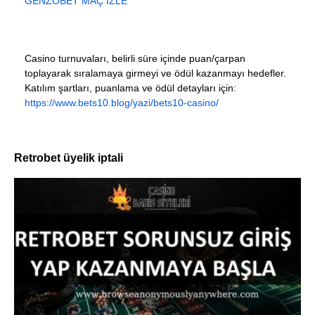
GENZOBET MAÇ İZLE
Casino turnuvaları, belirli süre içinde puan/çarpan
toplayarak sıralamaya girmeyi ve ödül kazanmayı hedefler.
Katılım şartları, puanlama ve ödül detayları için:
https://www.bets10.blog/yazi/bets10-casino/
Retrobet üyelik iptali