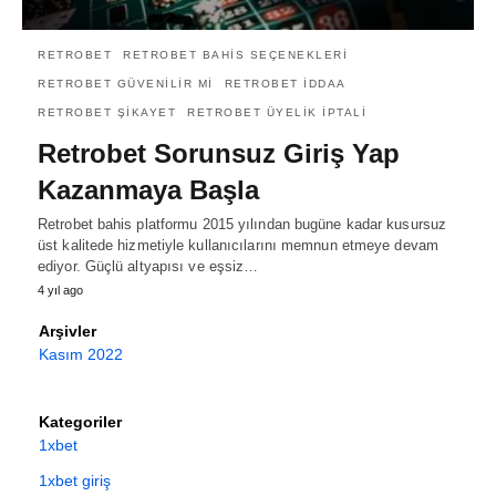
RETROBET
RETROBET BAHIS SEÇENEKLERI
RETROBET GÜVENILIR MI
RETROBET IDDAA
RETROBET ŞIKAYET
RETROBET ÜYELIK IPTALI
Retrobet Sorunsuz Giriş Yap
Kazanmaya Başla
Retrobet bahis platformu 2015 yılından bugüne kadar kusursuz
üst kalitede hizmetiyle kullanıcılarını memnun etmeye devam
ediyor. Güçlü altyapısı ve eşsiz…
4 yıl ago
Arşivler
Kasım 2022
Kategoriler
1xbet
1xbet giriş