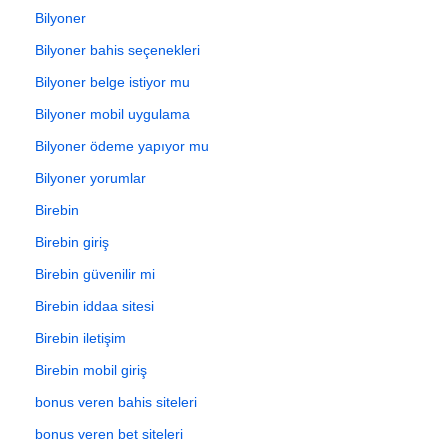
Bilyoner
Bilyoner bahis seçenekleri
Bilyoner belge istiyor mu
Bilyoner mobil uygulama
Bilyoner ödeme yapıyor mu
Bilyoner yorumlar
Birebin
Birebin giriş
Birebin güvenilir mi
Birebin iddaa sitesi
Birebin iletişim
Birebin mobil giriş
bonus veren bahis siteleri
bonus veren bet siteleri