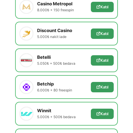
Casino Metropol
Katıl
8.000₺ + 150 freespin
Discount Casino
Katıl
5.000₺ nakit iade
Betelli
Katıl
5.050₺ + 500₺ bedava
Betchip
Katıl
6.000₺ + 80 freespin
Winnit
Katıl
5.000₺ + 500₺ bedava