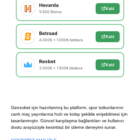
Hovarda
Katıl
%300 Bonus
Betroad
Katıl
4.000₺ + 1.000₺ bedava
Rexbet
Katıl
3.000₺ + 1.500₺ bedava
Genzobet için hazırlanmış bu platform, spor tutkunlarının
canlı maç yayınlarına hızlı ve kolay şekilde erişebilmesi için
tasarlanmıştır. Güncel karşılaşma bağlantıları ve kullanıcı
dostu arayüzüyle kesintisiz bir izleme deneyimi sunar.