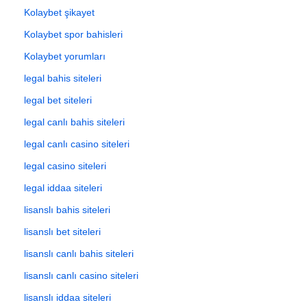
Kolaybet şikayet
Kolaybet spor bahisleri
Kolaybet yorumları
legal bahis siteleri
legal bet siteleri
legal canlı bahis siteleri
legal canlı casino siteleri
legal casino siteleri
legal iddaa siteleri
lisanslı bahis siteleri
lisanslı bet siteleri
lisanslı canlı bahis siteleri
lisanslı canlı casino siteleri
lisanslı iddaa siteleri