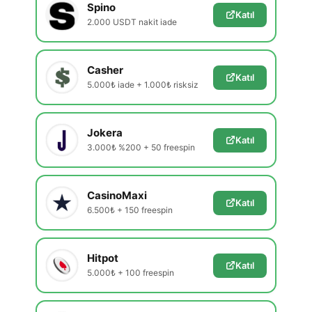
Spino
Katıl
2.000 USDT nakit iade
Casher
Katıl
5.000₺ iade + 1.000₺ risksiz
Jokera
Katıl
3.000₺ %200 + 50 freespin
CasinoMaxi
Katıl
6.500₺ + 150 freespin
Hitpot
Katıl
5.000₺ + 100 freespin