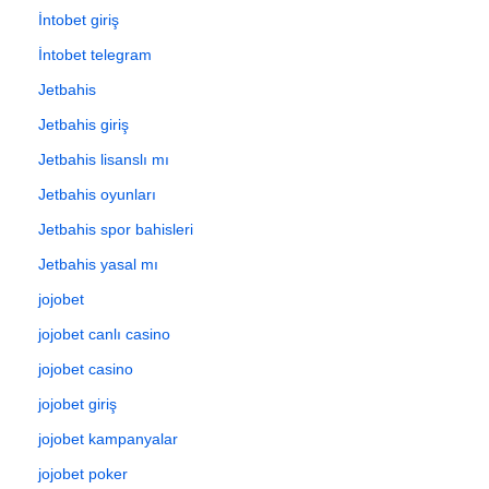
İntobet giriş
İntobet telegram
Jetbahis
Jetbahis giriş
Jetbahis lisanslı mı
Jetbahis oyunları
Jetbahis spor bahisleri
Jetbahis yasal mı
jojobet
jojobet canlı casino
jojobet casino
jojobet giriş
jojobet kampanyalar
jojobet poker