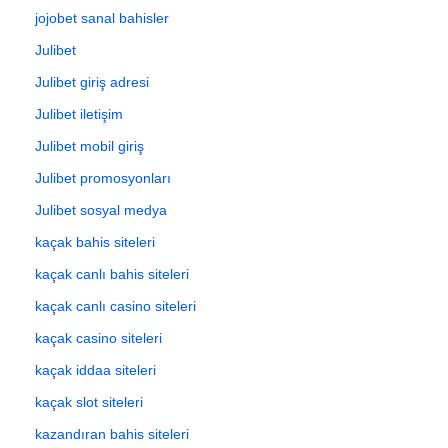
jojobet sanal bahisler
Julibet
Julibet giriş adresi
Julibet iletişim
Julibet mobil giriş
Julibet promosyonları
Julibet sosyal medya
kaçak bahis siteleri
kaçak canlı bahis siteleri
kaçak canlı casino siteleri
kaçak casino siteleri
kaçak iddaa siteleri
kaçak slot siteleri
kazandıran bahis siteleri