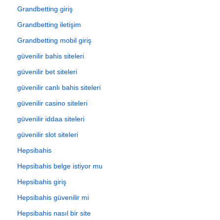
Grandbetting giriş
Grandbetting iletişim
Grandbetting mobil giriş
güvenilir bahis siteleri
güvenilir bet siteleri
güvenilir canlı bahis siteleri
güvenilir casino siteleri
güvenilir iddaa siteleri
güvenilir slot siteleri
Hepsibahis
Hepsibahis belge istiyor mu
Hepsibahis giriş
Hepsibahis güvenilir mi
Hepsibahis nasıl bir site