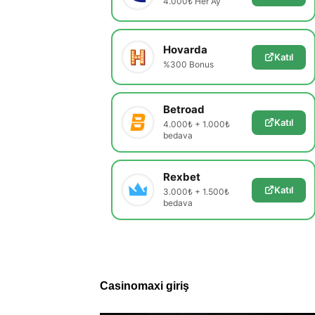
4.000₺ Her Ay
Hovarda
Katıl
%300 Bonus
Betroad
Katıl
4.000₺ + 1.000₺
bedava
Rexbet
Katıl
3.000₺ + 1.500₺
bedava
Casinomaxi giriş