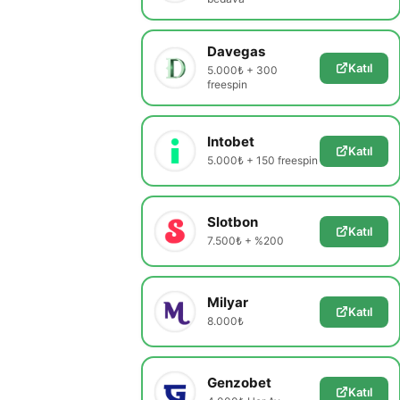
Davegas
Katıl
5.000₺ + 300
freespin
Intobet
Katıl
5.000₺ + 150 freespin
Slotbon
Katıl
7.500₺ + %200
Milyar
Katıl
8.000₺
Genzobet
Katıl