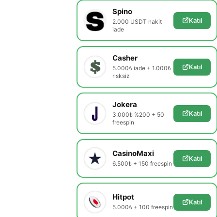
Spino
Katıl
2.000 USDT nakit
iade
Casher
Katıl
5.000₺ iade + 1.000₺
risksiz
Jokera
Katıl
3.000₺ %200 + 50
freespin
CasinoMaxi
Katıl
6.500₺ + 150 freespin
Hitpot
Katıl
5.000₺ + 100 freespin