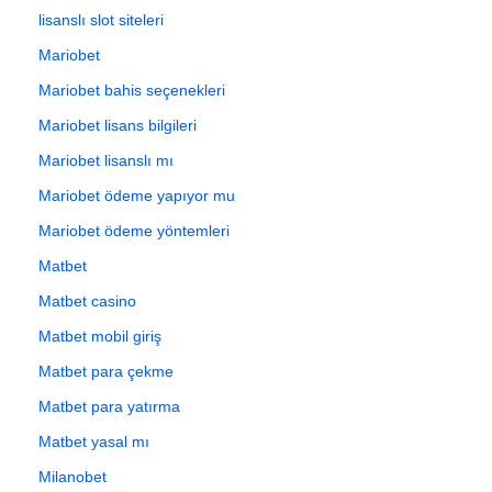
lisanslı slot siteleri
Mariobet
Mariobet bahis seçenekleri
Mariobet lisans bilgileri
Mariobet lisanslı mı
Mariobet ödeme yapıyor mu
Mariobet ödeme yöntemleri
Matbet
Matbet casino
Matbet mobil giriş
Matbet para çekme
Matbet para yatırma
Matbet yasal mı
Milanobet