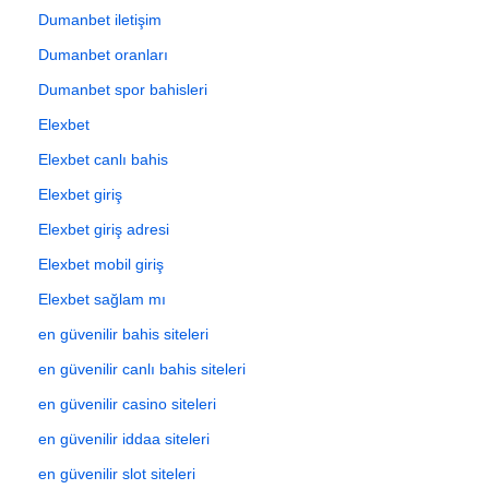
Dumanbet iletişim
Dumanbet oranları
Dumanbet spor bahisleri
Elexbet
Elexbet canlı bahis
Elexbet giriş
Elexbet giriş adresi
Elexbet mobil giriş
Elexbet sağlam mı
en güvenilir bahis siteleri
en güvenilir canlı bahis siteleri
en güvenilir casino siteleri
en güvenilir iddaa siteleri
en güvenilir slot siteleri