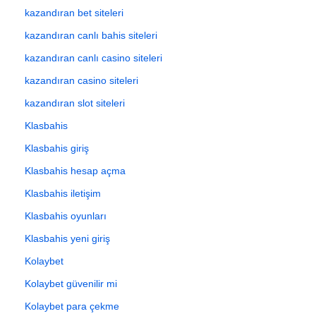
kazandıran bet siteleri
kazandıran canlı bahis siteleri
kazandıran canlı casino siteleri
kazandıran casino siteleri
kazandıran slot siteleri
Klasbahis
Klasbahis giriş
Klasbahis hesap açma
Klasbahis iletişim
Klasbahis oyunları
Klasbahis yeni giriş
Kolaybet
Kolaybet güvenilir mi
Kolaybet para çekme