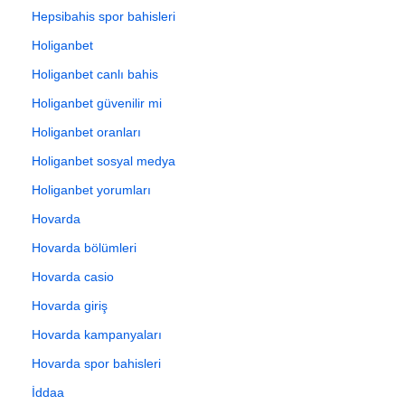
Hepsibahis spor bahisleri
Holiganbet
Holiganbet canlı bahis
Holiganbet güvenilir mi
Holiganbet oranları
Holiganbet sosyal medya
Holiganbet yorumları
Hovarda
Hovarda bölümleri
Hovarda casio
Hovarda giriş
Hovarda kampanyaları
Hovarda spor bahisleri
İddaa