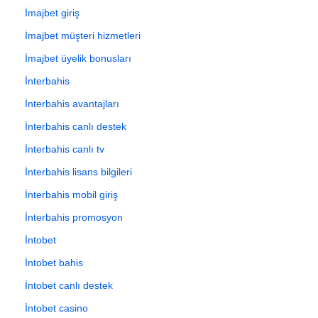
İmajbet giriş
İmajbet müşteri hizmetleri
İmajbet üyelik bonusları
İnterbahis
İnterbahis avantajları
İnterbahis canlı destek
İnterbahis canlı tv
İnterbahis lisans bilgileri
İnterbahis mobil giriş
İnterbahis promosyon
İntobet
İntobet bahis
İntobet canlı destek
İntobet casino