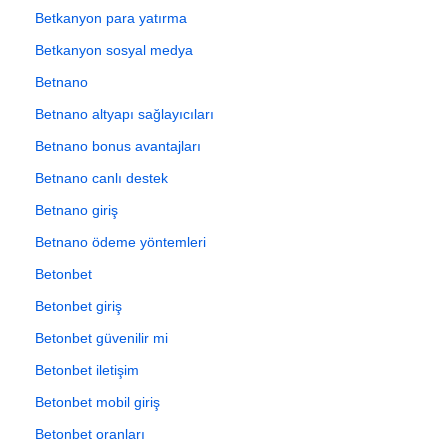
Betkanyon para yatırma
Betkanyon sosyal medya
Betnano
Betnano altyapı sağlayıcıları
Betnano bonus avantajları
Betnano canlı destek
Betnano giriş
Betnano ödeme yöntemleri
Betonbet
Betonbet giriş
Betonbet güvenilir mi
Betonbet iletişim
Betonbet mobil giriş
Betonbet oranları