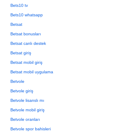
Bets10 tv
Bets10 whatsapp
Betsat
Betsat bonusları
Betsat canlı destek
Betsat giriş
Betsat mobil giriş
Betsat mobil uygulama
Betvole
Betvole giriş
Betvole lisanslı mı
Betvole mobil giriş
Betvole oranları
Betvole spor bahisleri