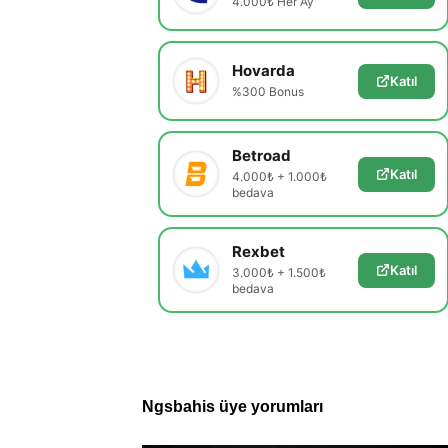
4.000₺ Her Ay
Hovarda
Katıl
%300 Bonus
Betroad
Katıl
4.000₺ + 1.000₺
bedava
Rexbet
Katıl
3.000₺ + 1.500₺
bedava
Ngsbahis üye yorumları