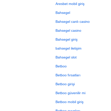
Aresbet mobil giriş
Bahsegel
Bahsegel canlı casino
Bahsegel casino
Bahsegel giriş
bahsegel iletişim
Bahsegel slot
Betboo
Betboo fırsatları
Betboo girişi
Betboo güvenilir mi
Betboo mobil giriş
Betboo oyunları