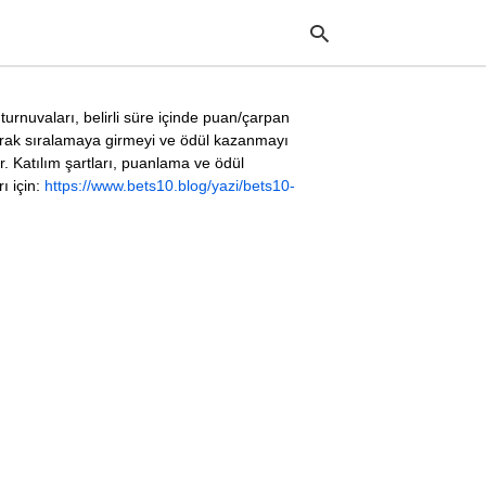
turnuvaları, belirli süre içinde puan/çarpan
rak sıralamaya girmeyi ve ödül kazanmayı
r. Katılım şartları, puanlama ve ödül
Typ
ı için:
https://www.bets10.blog/yazi/bets10-
your
sea
que
and
hit
ente