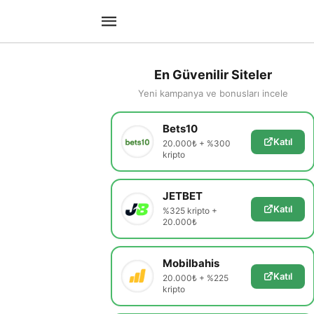
En Güvenilir Siteler
Yeni kampanya ve bonusları incele
Bets10
Katıl
20.000₺ + %300
kripto
JETBET
Katıl
%325 kripto +
20.000₺
Mobilbahis
Katıl
20.000₺ + %225
kripto