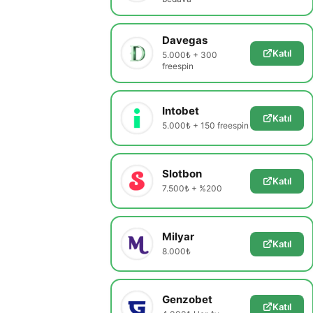
Davegas
Katıl
5.000₺ + 300
freespin
Intobet
Katıl
5.000₺ + 150 freespin
Slotbon
Katıl
7.500₺ + %200
Milyar
Katıl
8.000₺
Genzobet
Katıl