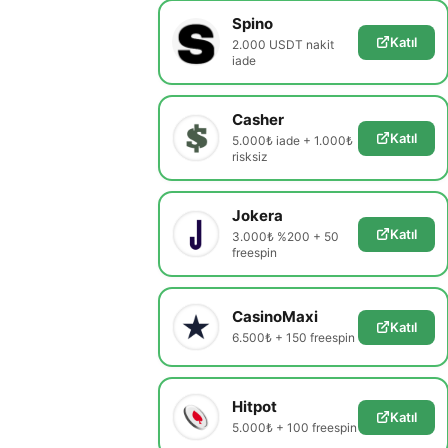
Spino
Katıl
2.000 USDT nakit
iade
Casher
Katıl
5.000₺ iade + 1.000₺
risksiz
Jokera
Katıl
3.000₺ %200 + 50
freespin
CasinoMaxi
Katıl
6.500₺ + 150 freespin
Hitpot
Katıl
5.000₺ + 100 freespin