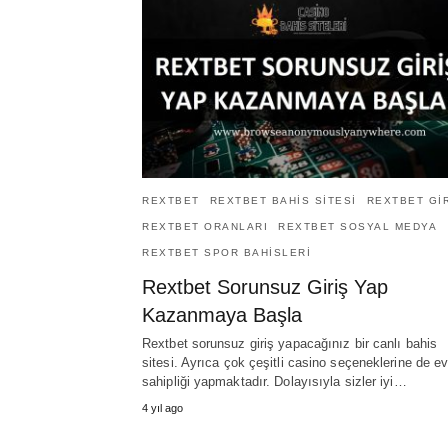
REXTBET
REXTBET BAHIS SITESI
REXTBET GI
REXTBET ORANLARI
REXTBET SOSYAL MEDYA
REXTBET SPOR BAHISLERI
Rextbet Sorunsuz Giriş Yap
Kazanmaya Başla
Rextbet sorunsuz giriş yapacağınız bir canlı bahis
sitesi. Ayrıca çok çeşitli casino seçeneklerine de e
sahipliği yapmaktadır. Dolayısıyla sizler iyi…
4 yıl ago