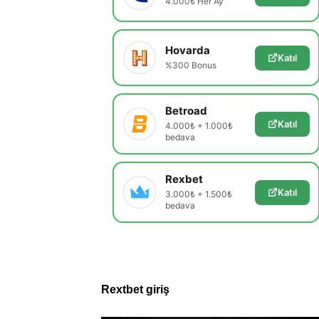
4.000₺ Her Ay
Hovarda
Katıl
%300 Bonus
Betroad
Katıl
4.000₺ + 1.000₺
bedava
Rexbet
Katıl
3.000₺ + 1.500₺
bedava
Rextbet giriş