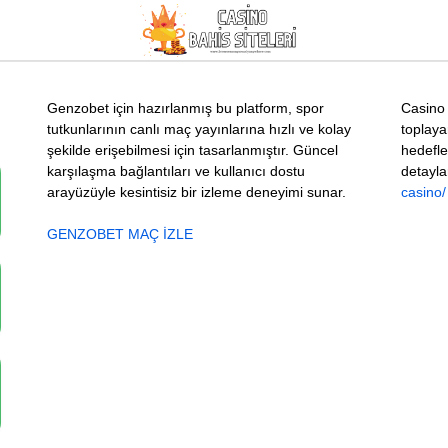
Genzobet için hazırlanmış bu platform, spor
Casino 
tutkunlarının canlı maç yayınlarına hızlı ve kolay
toplaya
şekilde erişebilmesi için tasarlanmıştır. Güncel
hedefle
karşılaşma bağlantıları ve kullanıcı dostu
detaylar
arayüzüyle kesintisiz bir izleme deneyimi sunar.
casino/
GENZOBET MAÇ İZLE