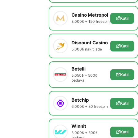
Casino Metropol
Katıl
8.000₺ + 150 freespin
Discount Casino
Katıl
5.000₺ nakit iade
Betelli
Katıl
5.050₺ + 500₺
bedava
Betchip
Katıl
6.000₺ + 80 freespin
Winnit
Katıl
5.000₺ + 500₺
bedava