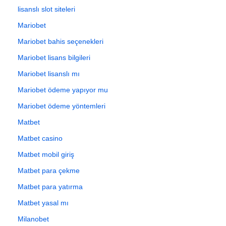
lisanslı slot siteleri
Mariobet
Mariobet bahis seçenekleri
Mariobet lisans bilgileri
Mariobet lisanslı mı
Mariobet ödeme yapıyor mu
Mariobet ödeme yöntemleri
Matbet
Matbet casino
Matbet mobil giriş
Matbet para çekme
Matbet para yatırma
Matbet yasal mı
Milanobet