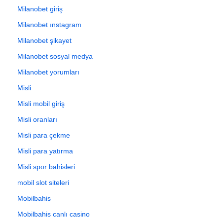
Milanobet giriş
Milanobet ınstagram
Milanobet şikayet
Milanobet sosyal medya
Milanobet yorumları
Misli
Misli mobil giriş
Misli oranları
Misli para çekme
Misli para yatırma
Misli spor bahisleri
mobil slot siteleri
Mobilbahis
Mobilbahis canlı casino