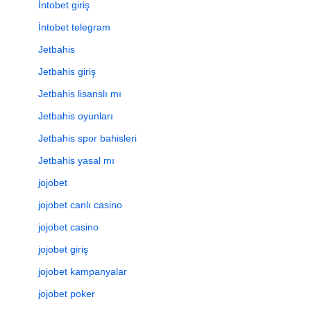
İntobet giriş
İntobet telegram
Jetbahis
Jetbahis giriş
Jetbahis lisanslı mı
Jetbahis oyunları
Jetbahis spor bahisleri
Jetbahis yasal mı
jojobet
jojobet canlı casino
jojobet casino
jojobet giriş
jojobet kampanyalar
jojobet poker