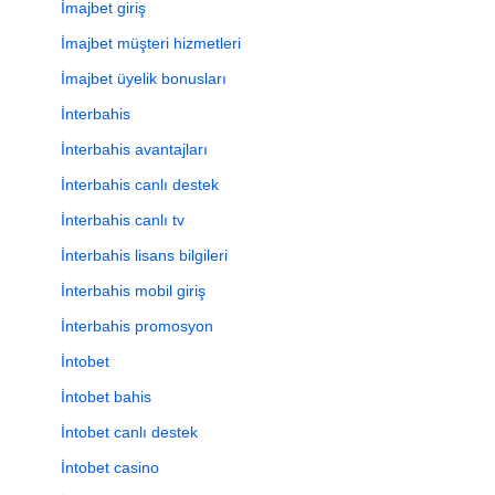
İmajbet giriş
İmajbet müşteri hizmetleri
İmajbet üyelik bonusları
İnterbahis
İnterbahis avantajları
İnterbahis canlı destek
İnterbahis canlı tv
İnterbahis lisans bilgileri
İnterbahis mobil giriş
İnterbahis promosyon
İntobet
İntobet bahis
İntobet canlı destek
İntobet casino