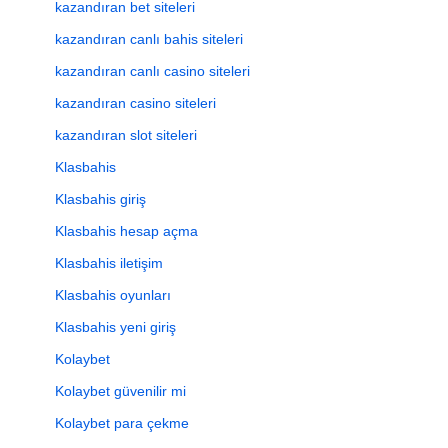
kazandıran bet siteleri
kazandıran canlı bahis siteleri
kazandıran canlı casino siteleri
kazandıran casino siteleri
kazandıran slot siteleri
Klasbahis
Klasbahis giriş
Klasbahis hesap açma
Klasbahis iletişim
Klasbahis oyunları
Klasbahis yeni giriş
Kolaybet
Kolaybet güvenilir mi
Kolaybet para çekme