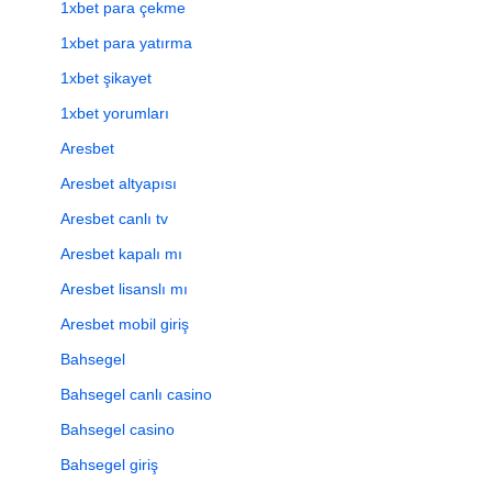
1xbet para çekme
1xbet para yatırma
1xbet şikayet
1xbet yorumları
Aresbet
Aresbet altyapısı
Aresbet canlı tv
Aresbet kapalı mı
Aresbet lisanslı mı
Aresbet mobil giriş
Bahsegel
Bahsegel canlı casino
Bahsegel casino
Bahsegel giriş