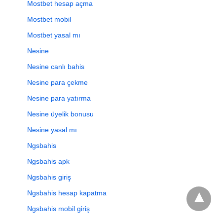
Mostbet hesap açma
Mostbet mobil
Mostbet yasal mı
Nesine
Nesine canlı bahis
Nesine para çekme
Nesine para yatırma
Nesine üyelik bonusu
Nesine yasal mı
Ngsbahis
Ngsbahis apk
Ngsbahis giriş
Ngsbahis hesap kapatma
Ngsbahis mobil giriş