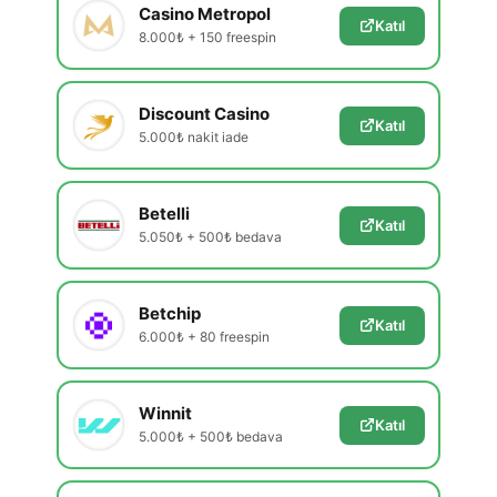
Casino Metropol
Katıl
8.000₺ + 150 freespin
Discount Casino
Katıl
5.000₺ nakit iade
Betelli
Katıl
5.050₺ + 500₺ bedava
Betchip
Katıl
6.000₺ + 80 freespin
Winnit
Katıl
5.000₺ + 500₺ bedava