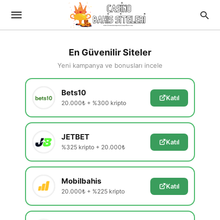
En Güvenilir Siteler
Yeni kampanya ve bonusları incele
Bets10
Katıl
20.000₺ + %300 kripto
JETBET
Katıl
%325 kripto + 20.000₺
Mobilbahis
Katıl
20.000₺ + %225 kripto