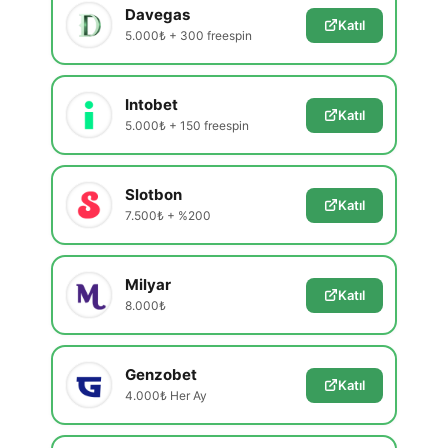
Davegas
Katıl
5.000₺ + 300 freespin
Intobet
Katıl
5.000₺ + 150 freespin
Slotbon
Katıl
7.500₺ + %200
Milyar
Katıl
8.000₺
Genzobet
Katıl
4.000₺ Her Ay