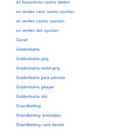
en kazandıran casino siteleri
en sevilen canlı casino oyunları
en sevilen casino oyunları
en sevilen slot oyunları
Genel
Goldenbahis
Goldenbahis giriş
Goldenbahis mobil giriş
Goldenbahis para yatırma
Goldenbahis şikayet
Goldenbahis slot
Grandbetting
Grandbetting avantajları
Grandbetting canlı destek