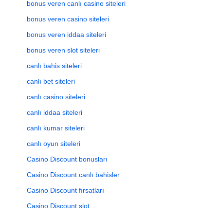
bonus veren canlı casino siteleri
bonus veren casino siteleri
bonus veren iddaa siteleri
bonus veren slot siteleri
canlı bahis siteleri
canlı bet siteleri
canlı casino siteleri
canlı iddaa siteleri
canlı kumar siteleri
canlı oyun siteleri
Casino Discount bonusları
Casino Discount canlı bahisler
Casino Discount fırsatları
Casino Discount slot