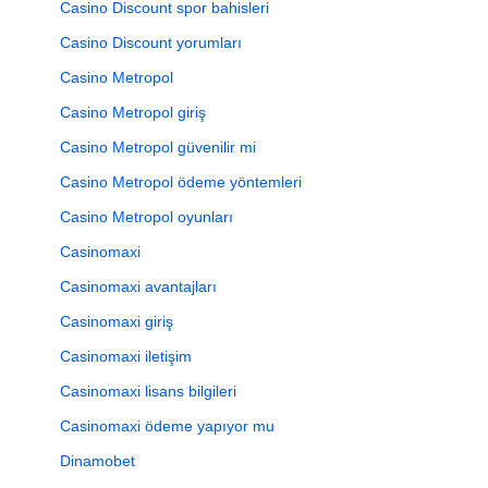
Casino Discount spor bahisleri
Casino Discount yorumları
Casino Metropol
Casino Metropol giriş
Casino Metropol güvenilir mi
Casino Metropol ödeme yöntemleri
Casino Metropol oyunları
Casinomaxi
Casinomaxi avantajları
Casinomaxi giriş
Casinomaxi iletişim
Casinomaxi lisans bilgileri
Casinomaxi ödeme yapıyor mu
Dinamobet