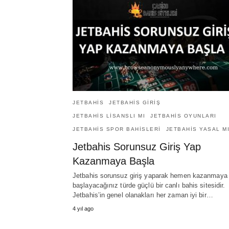
JETBAHIS
JETBAHIS GIRIŞ
JETBAHIS LISANSLI MI
JETBAHIS OYUNLARI
JETBAHIS SPOR BAHISLERI
JETBAHIS YASAL M
Jetbahis Sorunsuz Giriş Yap
Kazanmaya Başla
Jetbahis sorunsuz giriş yaparak hemen kazanmaya
başlayacağınız türde güçlü bir canlı bahis sitesidir.
Jetbahis’in genel olanakları her zaman iyi bir…
4 yıl ago