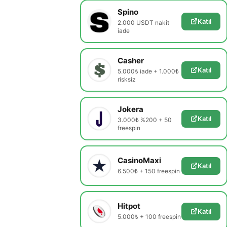
Spino
Katıl
2.000 USDT nakit
iade
Casher
Katıl
5.000₺ iade + 1.000₺
risksiz
Jokera
Katıl
3.000₺ %200 + 50
freespin
CasinoMaxi
Katıl
6.500₺ + 150 freespin
Hitpot
Katıl
5.000₺ + 100 freespin