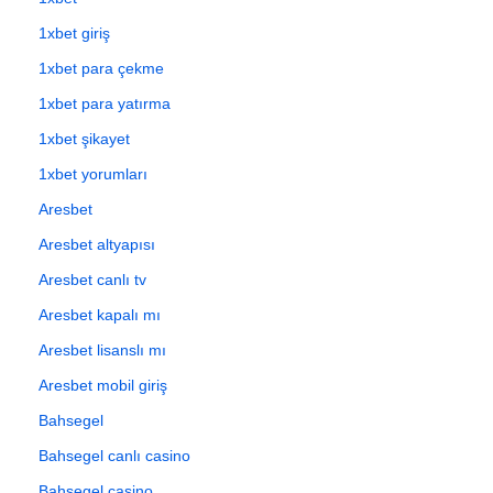
1xbet giriş
1xbet para çekme
1xbet para yatırma
1xbet şikayet
1xbet yorumları
Aresbet
Aresbet altyapısı
Aresbet canlı tv
Aresbet kapalı mı
Aresbet lisanslı mı
Aresbet mobil giriş
Bahsegel
Bahsegel canlı casino
Bahsegel casino