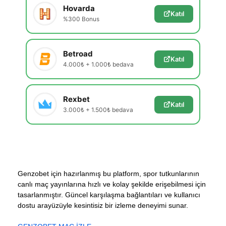
Hovarda
Katıl
%300 Bonus
Betroad
Katıl
4.000₺ + 1.000₺ bedava
Rexbet
Katıl
3.000₺ + 1.500₺ bedava
Genzobet için hazırlanmış bu platform, spor tutkunlarının
canlı maç yayınlarına hızlı ve kolay şekilde erişebilmesi için
tasarlanmıştır. Güncel karşılaşma bağlantıları ve kullanıcı
dostu arayüzüyle kesintisiz bir izleme deneyimi sunar.