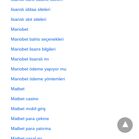
lisanslı iddaa siteleri
lisanslı slot siteleri
Mariobet
Mariobet bahis seçenekleri
Mariobet lisans bilgileri
Mariobet lisanslı mı
Mariobet ödeme yapıyor mu
Mariobet ödeme yöntemleri
Matbet
Matbet casino
Matbet mobil giriş
Matbet para çekme
Matbet para yatırma
Matbet yasal mı