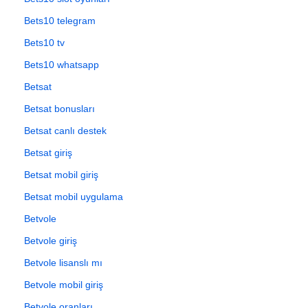
Bets10 telegram
Bets10 tv
Bets10 whatsapp
Betsat
Betsat bonusları
Betsat canlı destek
Betsat giriş
Betsat mobil giriş
Betsat mobil uygulama
Betvole
Betvole giriş
Betvole lisanslı mı
Betvole mobil giriş
Betvole oranları