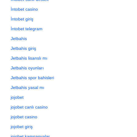
İntobet casino
İntobet giriş
İntobet telegram
Jetbahis
Jetbahis giriş
Jetbahis lisanslı mı
Jetbahis oyunları
Jetbahis spor bahisleri
Jetbahis yasal mı
jojobet
jojobet canlı casino
jojobet casino
jojobet giriş
jojobet kampanyalar