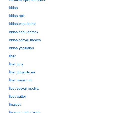
İddaa
İddaa apk
İddaa canlı bahis
İddaa canlı destek
İddaa sosyal medya
İddaa yorumları
İlbet
İlbet giriş
İlbet güvenilir mi
İlbet lisanslı mı
İlbet sosyal medya
İlbet twitter
İmajbet
İmajbet canlı casino