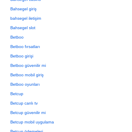
Bahsegel giriş
bahsegel iletişim
Bahsegel slot
Betboo
Betboo fırsatları
Betboo girişi
Betboo güvenilir mi
Betboo mobil giriş
Betboo oyunları
Betcup
Betcup canlı tv
Betcup güvenilir mi
Betcup mobil uygulama
Betcup ödemeleri