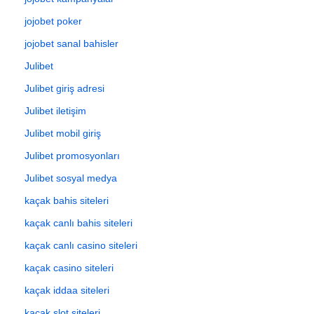
jojobet poker
jojobet sanal bahisler
Julibet
Julibet giriş adresi
Julibet iletişim
Julibet mobil giriş
Julibet promosyonları
Julibet sosyal medya
kaçak bahis siteleri
kaçak canlı bahis siteleri
kaçak canlı casino siteleri
kaçak casino siteleri
kaçak iddaa siteleri
kaçak slot siteleri