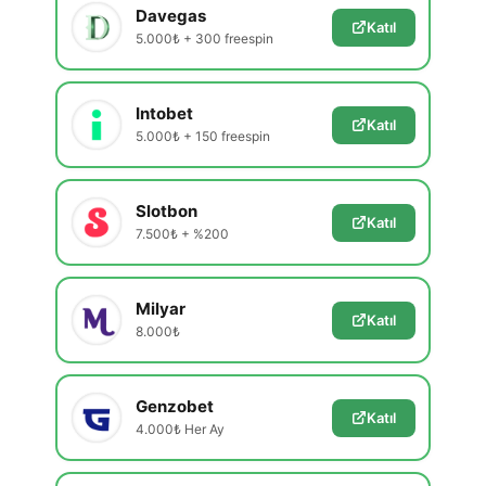
Davegas
Katıl
5.000₺ + 300 freespin
Intobet
Katıl
5.000₺ + 150 freespin
Slotbon
Katıl
7.500₺ + %200
Milyar
Katıl
8.000₺
Genzobet
Katıl
4.000₺ Her Ay