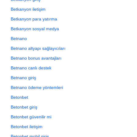
Betkanyon iletişim
Betkanyon para yatırma
Betkanyon sosyal medya
Betnano
Betnano altyapı sağlayıcıları
Betnano bonus avantajları
Betnano canlı destek
Betnano giriş
Betnano ödeme yöntemleri
Betonbet
Betonbet giriş
Betonbet güvenilir mi
Betonbet iletişim
Betonbet mobil giriş