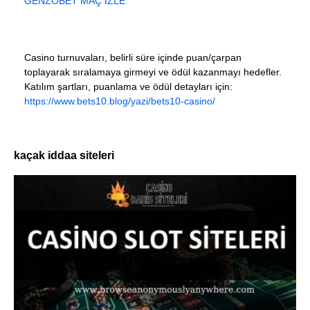
GENZOBET MAÇ İZLE
Casino turnuvaları, belirli süre içinde puan/çarpan
toplayarak sıralamaya girmeyi ve ödül kazanmayı hedefler.
Katılım şartları, puanlama ve ödül detayları için:
https://www.bets10.blog/yazi/bets10-casino/
kaçak iddaa siteleri