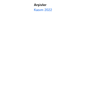
Arşivler
Kasım 2022