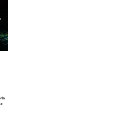
yla
en