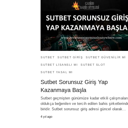
SUTBET
SUTBET GIRIŞ
SUTBET GÜVENILIR MI
SUTBET LISANSLI MI
SUTBET SLOT
SUTBET YASAL MI
Sutbet Sorunsuz Giriş Yap
Kazanmaya Başla
Sutbet geçmişten günümüze kadar etkili çalışmaları
oldukça beğenilen ve tercih edilen bahis şirketlerind
biridir. Sutbet sorunsuz giriş adresi güncel olarak…
4 yıl ago