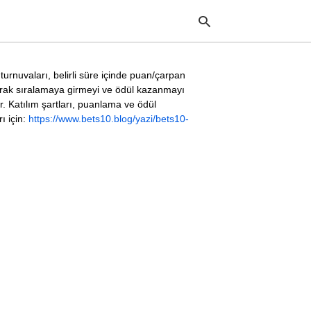
turnuvaları, belirli süre içinde puan/çarpan
rak sıralamaya girmeyi ve ödül kazanmayı
r. Katılım şartları, puanlama ve ödül
Typ
ı için:
https://www.bets10.blog/yazi/bets10-
your
sea
que
and
hit
ente