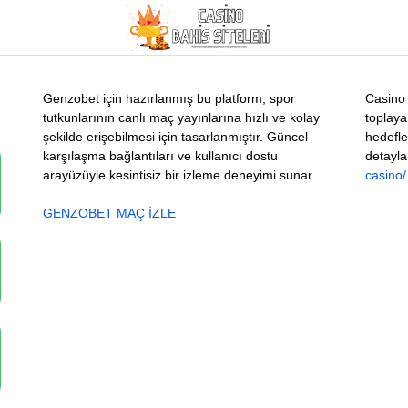
Genzobet için hazırlanmış bu platform, spor
Casino 
tutkunlarının canlı maç yayınlarına hızlı ve kolay
toplaya
şekilde erişebilmesi için tasarlanmıştır. Güncel
hedefle
karşılaşma bağlantıları ve kullanıcı dostu
detaylar
arayüzüyle kesintisiz bir izleme deneyimi sunar.
casino/
GENZOBET MAÇ İZLE