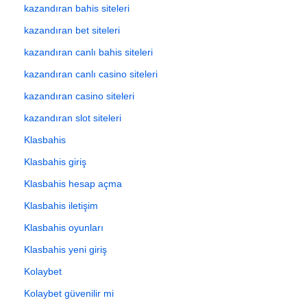
kazandıran bahis siteleri
kazandıran bet siteleri
kazandıran canlı bahis siteleri
kazandıran canlı casino siteleri
kazandıran casino siteleri
kazandıran slot siteleri
Klasbahis
Klasbahis giriş
Klasbahis hesap açma
Klasbahis iletişim
Klasbahis oyunları
Klasbahis yeni giriş
Kolaybet
Kolaybet güvenilir mi