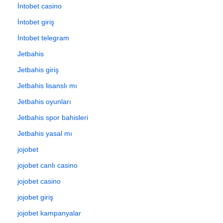
İntobet casino
İntobet giriş
İntobet telegram
Jetbahis
Jetbahis giriş
Jetbahis lisanslı mı
Jetbahis oyunları
Jetbahis spor bahisleri
Jetbahis yasal mı
jojobet
jojobet canlı casino
jojobet casino
jojobet giriş
jojobet kampanyalar