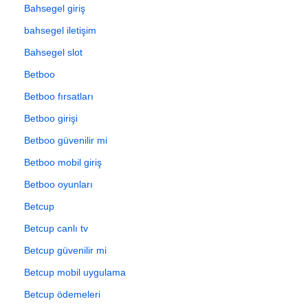
Bahsegel giriş
bahsegel iletişim
Bahsegel slot
Betboo
Betboo fırsatları
Betboo girişi
Betboo güvenilir mi
Betboo mobil giriş
Betboo oyunları
Betcup
Betcup canlı tv
Betcup güvenilir mi
Betcup mobil uygulama
Betcup ödemeleri