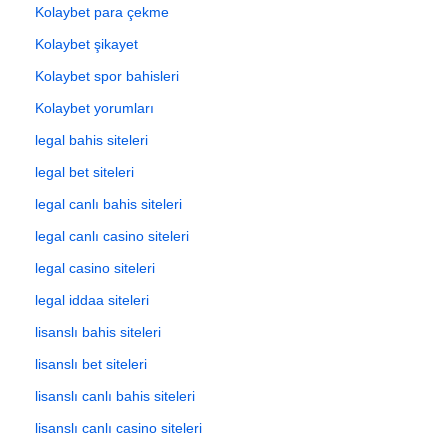
Kolaybet para çekme
Kolaybet şikayet
Kolaybet spor bahisleri
Kolaybet yorumları
legal bahis siteleri
legal bet siteleri
legal canlı bahis siteleri
legal canlı casino siteleri
legal casino siteleri
legal iddaa siteleri
lisanslı bahis siteleri
lisanslı bet siteleri
lisanslı canlı bahis siteleri
lisanslı canlı casino siteleri