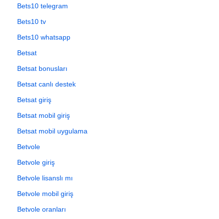
Bets10 telegram
Bets10 tv
Bets10 whatsapp
Betsat
Betsat bonusları
Betsat canlı destek
Betsat giriş
Betsat mobil giriş
Betsat mobil uygulama
Betvole
Betvole giriş
Betvole lisanslı mı
Betvole mobil giriş
Betvole oranları