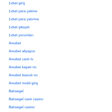
1xbet giriş
1xbet para çekme
1xbet para yatırma
1xbet şikayet
1xbet yorumları
Aresbet
Aresbet altyapısı
Aresbet canlı tv
Aresbet kapalı mı
Aresbet lisanslı mı
Aresbet mobil giriş
Bahsegel
Bahsegel canlı casino
Bahsegel casino