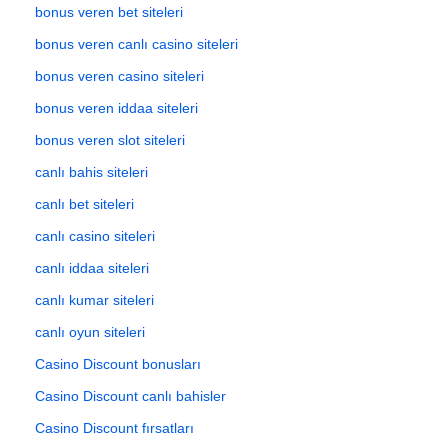
bonus veren bet siteleri
bonus veren canlı casino siteleri
bonus veren casino siteleri
bonus veren iddaa siteleri
bonus veren slot siteleri
canlı bahis siteleri
canlı bet siteleri
canlı casino siteleri
canlı iddaa siteleri
canlı kumar siteleri
canlı oyun siteleri
Casino Discount bonusları
Casino Discount canlı bahisler
Casino Discount fırsatları