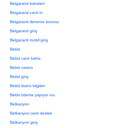
Betgaranti bahisleri
Betgaranti canlı tv
Betgaranti deneme bonusu
Betgaranti giriş
Betgaranti mobil giriş
Betist
Betist canlı bahis
Betist casino
Betist giriş
Betist lisans bilgileri
Betist ödeme yapıyor mu
Betkanyon
Betkanyon canlı destek
Betkanyon giriş