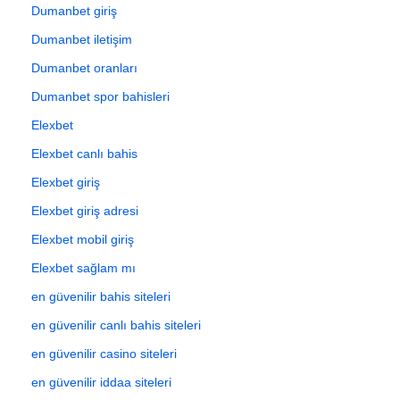
Dumanbet giriş
Dumanbet iletişim
Dumanbet oranları
Dumanbet spor bahisleri
Elexbet
Elexbet canlı bahis
Elexbet giriş
Elexbet giriş adresi
Elexbet mobil giriş
Elexbet sağlam mı
en güvenilir bahis siteleri
en güvenilir canlı bahis siteleri
en güvenilir casino siteleri
en güvenilir iddaa siteleri