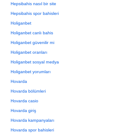
Hepsibahis nasıl bir site
Hepsibahis spor bahisleri
Holiganbet
Holiganbet canlı bahis
Holiganbet güvenilir mi
Holiganbet oranları
Holiganbet sosyal medya
Holiganbet yorumları
Hovarda
Hovarda bölümleri
Hovarda casio
Hovarda giriş
Hovarda kampanyaları
Hovarda spor bahisleri