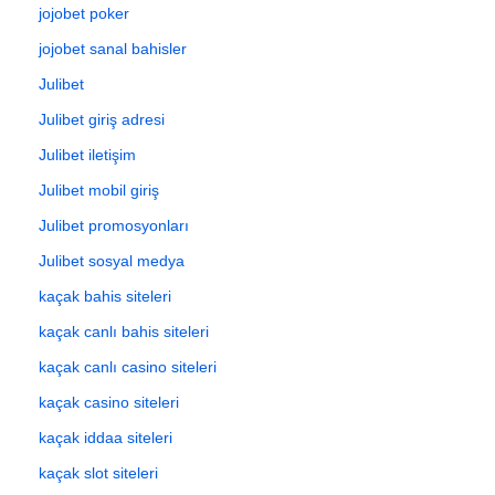
jojobet poker
jojobet sanal bahisler
Julibet
Julibet giriş adresi
Julibet iletişim
Julibet mobil giriş
Julibet promosyonları
Julibet sosyal medya
kaçak bahis siteleri
kaçak canlı bahis siteleri
kaçak canlı casino siteleri
kaçak casino siteleri
kaçak iddaa siteleri
kaçak slot siteleri