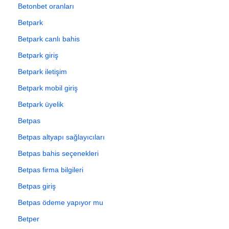
Betonbet oranları
Betpark
Betpark canlı bahis
Betpark giriş
Betpark iletişim
Betpark mobil giriş
Betpark üyelik
Betpas
Betpas altyapı sağlayıcıları
Betpas bahis seçenekleri
Betpas firma bilgileri
Betpas giriş
Betpas ödeme yapıyor mu
Betper