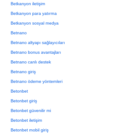
Betkanyon iletişim
Betkanyon para yatırma
Betkanyon sosyal medya
Betnano
Betnano altyapı sağlayıcıları
Betnano bonus avantajları
Betnano canlı destek
Betnano giriş
Betnano ödeme yöntemleri
Betonbet
Betonbet giriş
Betonbet güvenilir mi
Betonbet iletişim
Betonbet mobil giriş