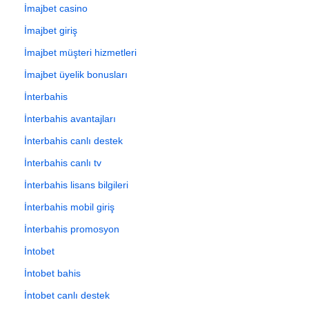
İmajbet casino
İmajbet giriş
İmajbet müşteri hizmetleri
İmajbet üyelik bonusları
İnterbahis
İnterbahis avantajları
İnterbahis canlı destek
İnterbahis canlı tv
İnterbahis lisans bilgileri
İnterbahis mobil giriş
İnterbahis promosyon
İntobet
İntobet bahis
İntobet canlı destek