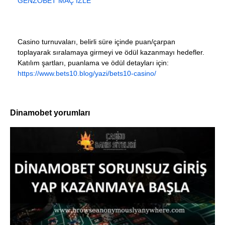
GENZOBET MAÇ İZLE
Casino turnuvaları, belirli süre içinde puan/çarpan
toplayarak sıralamaya girmeyi ve ödül kazanmayı hedefler.
Katılım şartları, puanlama ve ödül detayları için:
https://www.bets10.blog/yazi/bets10-casino/
Dinamobet yorumları