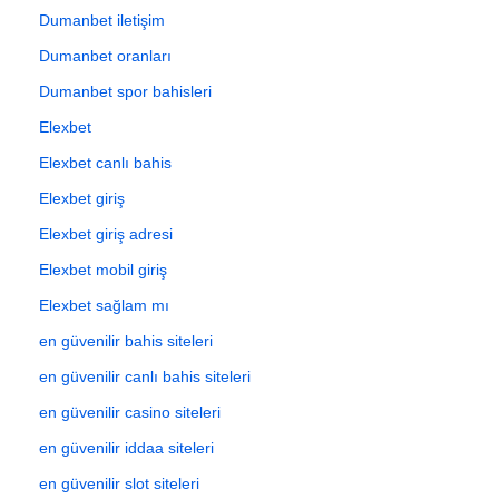
Dumanbet iletişim
Dumanbet oranları
Dumanbet spor bahisleri
Elexbet
Elexbet canlı bahis
Elexbet giriş
Elexbet giriş adresi
Elexbet mobil giriş
Elexbet sağlam mı
en güvenilir bahis siteleri
en güvenilir canlı bahis siteleri
en güvenilir casino siteleri
en güvenilir iddaa siteleri
en güvenilir slot siteleri