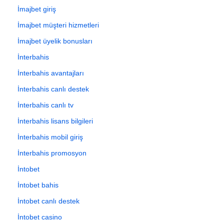
İmajbet giriş
İmajbet müşteri hizmetleri
İmajbet üyelik bonusları
İnterbahis
İnterbahis avantajları
İnterbahis canlı destek
İnterbahis canlı tv
İnterbahis lisans bilgileri
İnterbahis mobil giriş
İnterbahis promosyon
İntobet
İntobet bahis
İntobet canlı destek
İntobet casino