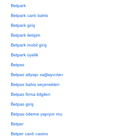
Betpark
Betpark canlı bahis
Betpark giriş
Betpark iletişim
Betpark mobil giriş
Betpark üyelik
Betpas
Betpas altyapı sağlayıcıları
Betpas bahis seçenekleri
Betpas firma bilgileri
Betpas giriş
Betpas ödeme yapıyor mu
Betper
Betper canlı casino