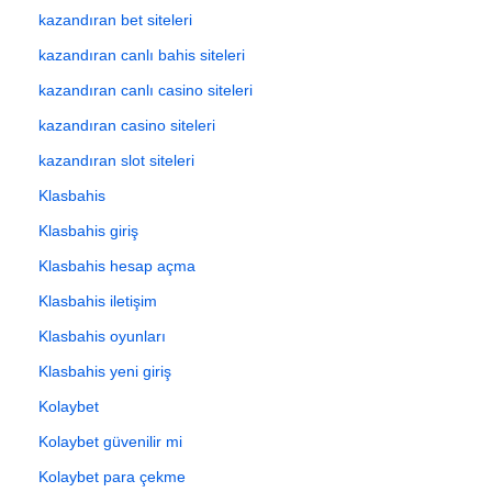
kazandıran bet siteleri
kazandıran canlı bahis siteleri
kazandıran canlı casino siteleri
kazandıran casino siteleri
kazandıran slot siteleri
Klasbahis
Klasbahis giriş
Klasbahis hesap açma
Klasbahis iletişim
Klasbahis oyunları
Klasbahis yeni giriş
Kolaybet
Kolaybet güvenilir mi
Kolaybet para çekme