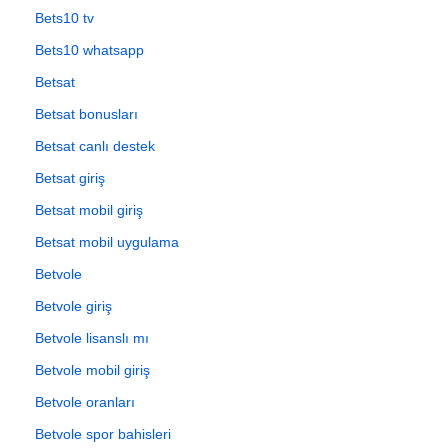
Bets10 tv
Bets10 whatsapp
Betsat
Betsat bonusları
Betsat canlı destek
Betsat giriş
Betsat mobil giriş
Betsat mobil uygulama
Betvole
Betvole giriş
Betvole lisanslı mı
Betvole mobil giriş
Betvole oranları
Betvole spor bahisleri