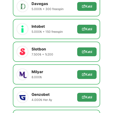
Davegas
Katıl
5.000₺ + 300 freespin
Intobet
Katıl
5.000₺ + 150 freespin
Slotbon
Katıl
7.500₺ + %200
Milyar
Katıl
8.000₺
Genzobet
Katıl
4.000₺ Her Ay