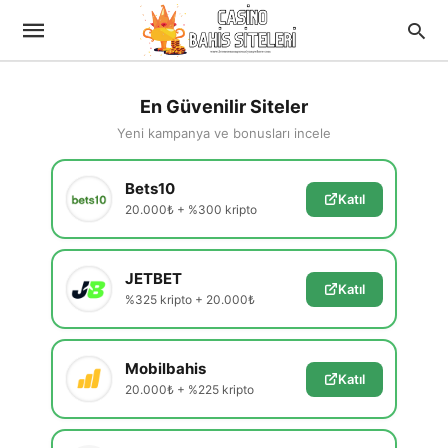
En Güvenilir Siteler
Yeni kampanya ve bonusları incele
Bets10
Katıl
20.000₺ + %300 kripto
JETBET
Katıl
%325 kripto + 20.000₺
Mobilbahis
Katıl
20.000₺ + %225 kripto