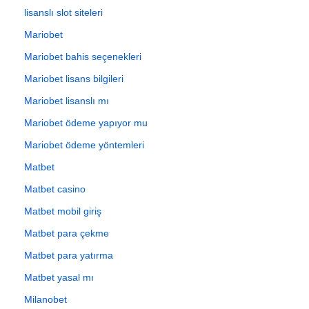
lisanslı slot siteleri
Mariobet
Mariobet bahis seçenekleri
Mariobet lisans bilgileri
Mariobet lisanslı mı
Mariobet ödeme yapıyor mu
Mariobet ödeme yöntemleri
Matbet
Matbet casino
Matbet mobil giriş
Matbet para çekme
Matbet para yatırma
Matbet yasal mı
Milanobet