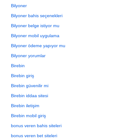
Bilyoner
Bilyoner bahis seçenekleri
Bilyoner belge istiyor mu
Bilyoner mobil uygulama
Bilyoner ödeme yapıyor mu
Bilyoner yorumlar
Birebin
Birebin giriş
Birebin güvenilir mi
Birebin iddaa sitesi
Birebin iletişim
Birebin mobil giriş
bonus veren bahis siteleri
bonus veren bet siteleri