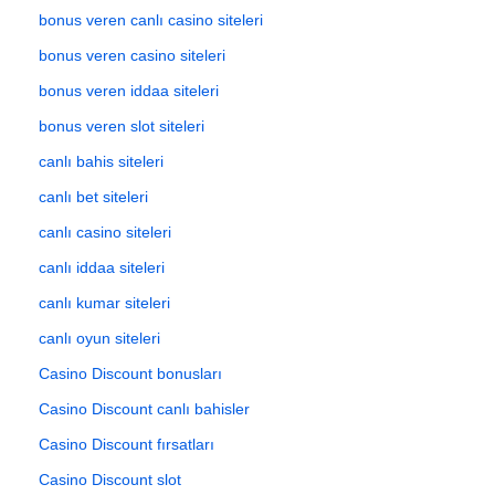
bonus veren canlı casino siteleri
bonus veren casino siteleri
bonus veren iddaa siteleri
bonus veren slot siteleri
canlı bahis siteleri
canlı bet siteleri
canlı casino siteleri
canlı iddaa siteleri
canlı kumar siteleri
canlı oyun siteleri
Casino Discount bonusları
Casino Discount canlı bahisler
Casino Discount fırsatları
Casino Discount slot