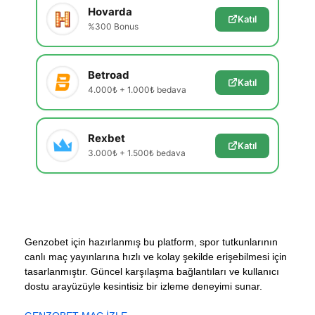
Hovarda
Katıl
%300 Bonus
Betroad
Katıl
4.000₺ + 1.000₺ bedava
Rexbet
Katıl
3.000₺ + 1.500₺ bedava
Genzobet için hazırlanmış bu platform, spor tutkunlarının
canlı maç yayınlarına hızlı ve kolay şekilde erişebilmesi için
tasarlanmıştır. Güncel karşılaşma bağlantıları ve kullanıcı
dostu arayüzüyle kesintisiz bir izleme deneyimi sunar.