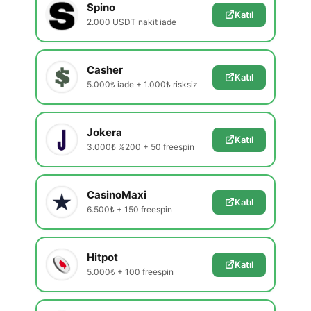
Spino
Katıl
2.000 USDT nakit iade
Casher
Katıl
5.000₺ iade + 1.000₺ risksiz
Jokera
Katıl
3.000₺ %200 + 50 freespin
CasinoMaxi
Katıl
6.500₺ + 150 freespin
Hitpot
Katıl
5.000₺ + 100 freespin