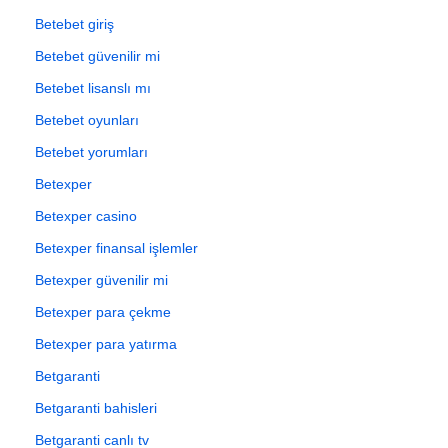
Betebet giriş
Betebet güvenilir mi
Betebet lisanslı mı
Betebet oyunları
Betebet yorumları
Betexper
Betexper casino
Betexper finansal işlemler
Betexper güvenilir mi
Betexper para çekme
Betexper para yatırma
Betgaranti
Betgaranti bahisleri
Betgaranti canlı tv