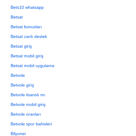
Bets10 whatsapp
Betsat
Betsat bonusları
Betsat canlı destek
Betsat giriş
Betsat mobil giriş
Betsat mobil uygulama
Betvole
Betvole giriş
Betvole lisanslı mı
Betvole mobil giriş
Betvole oranları
Betvole spor bahisleri
Bilyoner