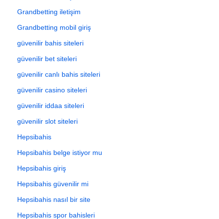
Grandbetting iletişim
Grandbetting mobil giriş
güvenilir bahis siteleri
güvenilir bet siteleri
güvenilir canlı bahis siteleri
güvenilir casino siteleri
güvenilir iddaa siteleri
güvenilir slot siteleri
Hepsibahis
Hepsibahis belge istiyor mu
Hepsibahis giriş
Hepsibahis güvenilir mi
Hepsibahis nasıl bir site
Hepsibahis spor bahisleri