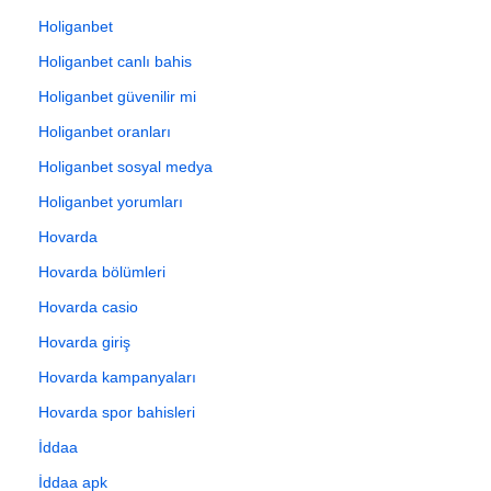
Holiganbet
Holiganbet canlı bahis
Holiganbet güvenilir mi
Holiganbet oranları
Holiganbet sosyal medya
Holiganbet yorumları
Hovarda
Hovarda bölümleri
Hovarda casio
Hovarda giriş
Hovarda kampanyaları
Hovarda spor bahisleri
İddaa
İddaa apk