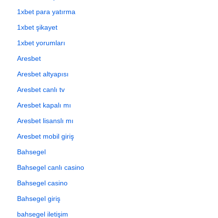
1xbet para yatırma
1xbet şikayet
1xbet yorumları
Aresbet
Aresbet altyapısı
Aresbet canlı tv
Aresbet kapalı mı
Aresbet lisanslı mı
Aresbet mobil giriş
Bahsegel
Bahsegel canlı casino
Bahsegel casino
Bahsegel giriş
bahsegel iletişim