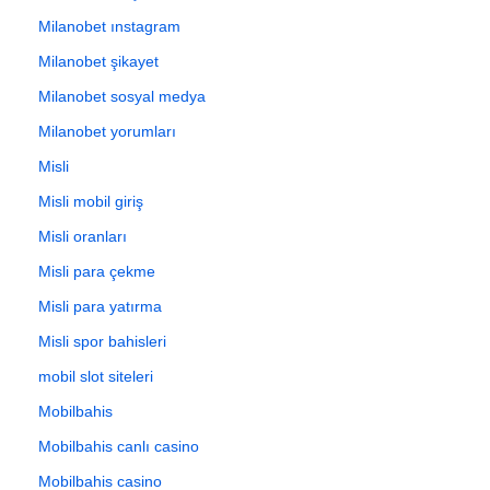
Milanobet ınstagram
Milanobet şikayet
Milanobet sosyal medya
Milanobet yorumları
Misli
Misli mobil giriş
Misli oranları
Misli para çekme
Misli para yatırma
Misli spor bahisleri
mobil slot siteleri
Mobilbahis
Mobilbahis canlı casino
Mobilbahis casino