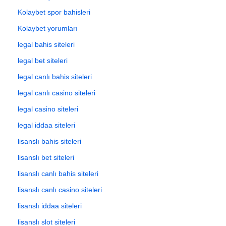
Kolaybet spor bahisleri
Kolaybet yorumları
legal bahis siteleri
legal bet siteleri
legal canlı bahis siteleri
legal canlı casino siteleri
legal casino siteleri
legal iddaa siteleri
lisanslı bahis siteleri
lisanslı bet siteleri
lisanslı canlı bahis siteleri
lisanslı canlı casino siteleri
lisanslı iddaa siteleri
lisanslı slot siteleri