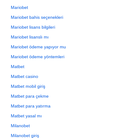
Mariobet
Mariobet bahis seçenekleri
Mariobet lisans bilgileri
Mariobet lisanslı mı
Mariobet ödeme yapıyor mu
Mariobet ödeme yöntemleri
Matbet
Matbet casino
Matbet mobil giriş
Matbet para çekme
Matbet para yatırma
Matbet yasal mı
Milanobet
Milanobet giriş