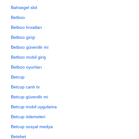
Bahsegel slot
Betboo
Betboo fırsatları
Betboo girişi
Betboo güvenilir mi
Betboo mobil giriş
Betboo oyunları
Betcup
Betcup canlı tv
Betcup güvenilir mi
Betcup mobil uygulama
Betcup ödemeleri
Betcup sosyal medya
Betebet