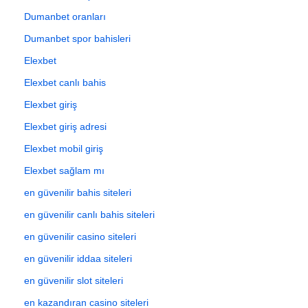
Dumanbet oranları
Dumanbet spor bahisleri
Elexbet
Elexbet canlı bahis
Elexbet giriş
Elexbet giriş adresi
Elexbet mobil giriş
Elexbet sağlam mı
en güvenilir bahis siteleri
en güvenilir canlı bahis siteleri
en güvenilir casino siteleri
en güvenilir iddaa siteleri
en güvenilir slot siteleri
en kazandıran casino siteleri