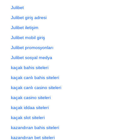
Julibet
Julibet giriş adresi
Julibet iletişim
Julibet mobil giriş
Julibet promosyonları
Julibet sosyal medya
kaçak bahis siteleri
kaçak canlı bahis siteleri
kaçak canlı casino siteleri
kaçak casino siteleri
kaçak iddaa siteleri
kaçak slot siteleri
kazandıran bahis siteleri
kazandıran bet siteleri