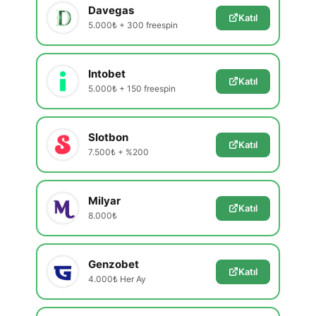
Davegas
Katıl
5.000₺ + 300 freespin
Intobet
Katıl
5.000₺ + 150 freespin
Slotbon
Katıl
7.500₺ + %200
Milyar
Katıl
8.000₺
Genzobet
Katıl
4.000₺ Her Ay