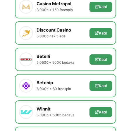
Casino Metropol
Katıl
8.000₺ + 150 freespin
Discount Casino
Katıl
5.000₺ nakit iade
Betelli
Katıl
5.050₺ + 500₺ bedava
Betchip
Katıl
6.000₺ + 80 freespin
Winnit
Katıl
5.000₺ + 500₺ bedava