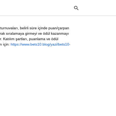
turnuvaları, belirli süre içinde puan/çarpan
rak sıralamaya girmeyi ve ödül kazanmayı
r. Katılım şartları, puanlama ve ödül
Typ
ı için:
https://www.bets10.blog/yazi/bets10-
your
sea
que
and
hit
ente