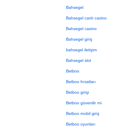
Bahsegel
Bahsegel canlı casino
Bahsegel casino
Bahsegel giriş
bahsegel iletişim
Bahsegel slot
Betboo
Betboo fırsatları
Betboo girişi
Betboo güvenilir mi
Betboo mobil giriş
Betboo oyunları