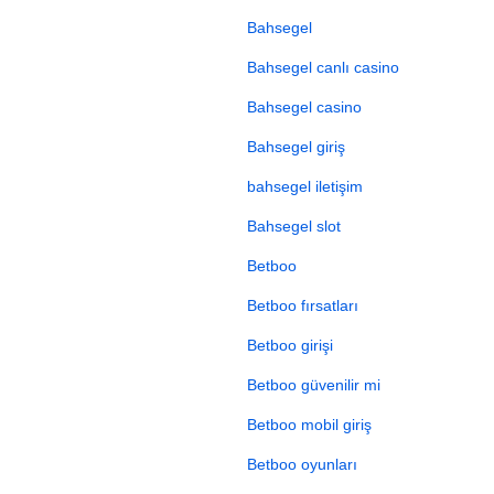
Bahsegel
Bahsegel canlı casino
Bahsegel casino
Bahsegel giriş
bahsegel iletişim
Bahsegel slot
Betboo
Betboo fırsatları
Betboo girişi
Betboo güvenilir mi
Betboo mobil giriş
Betboo oyunları