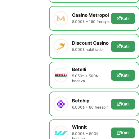
Casino Metropol
Katıl
8.000₺ + 150 freespin
Discount Casino
Katıl
5.000₺ nakit iade
Betelli
Katıl
5.050₺ + 500₺
bedava
Betchip
Katıl
6.000₺ + 80 freespin
Winnit
Katıl
5.000₺ + 500₺
bedava