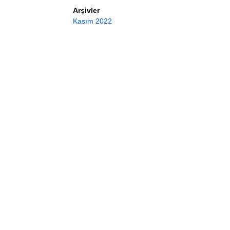
Arşivler
Kasım 2022