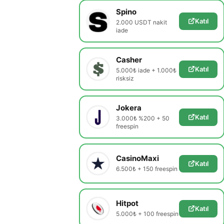
Spino
Katıl
2.000 USDT nakit
iade
Casher
Katıl
5.000₺ iade + 1.000₺
risksiz
Jokera
Katıl
3.000₺ %200 + 50
freespin
CasinoMaxi
Katıl
6.500₺ + 150 freespin
Hitpot
Katıl
5.000₺ + 100 freespin