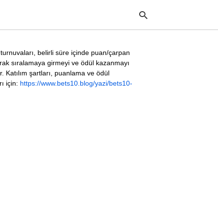
turnuvaları, belirli süre içinde puan/çarpan
rak sıralamaya girmeyi ve ödül kazanmayı
r. Katılım şartları, puanlama ve ödül
Typ
ı için:
https://www.bets10.blog/yazi/bets10-
your
sea
que
and
hit
ente