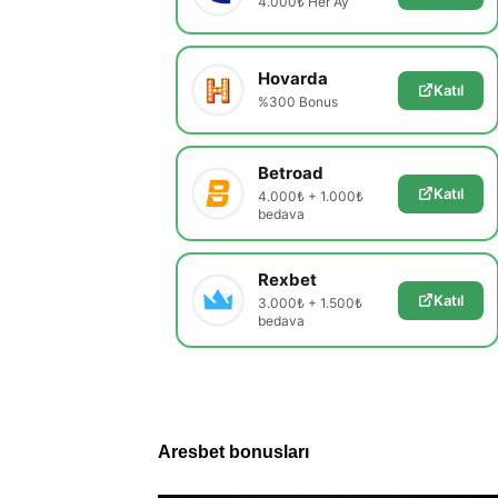
4.000₺ Her Ay
Hovarda
Katıl
%300 Bonus
Betroad
Katıl
4.000₺ + 1.000₺
bedava
Rexbet
Katıl
3.000₺ + 1.500₺
bedava
Aresbet bonusları