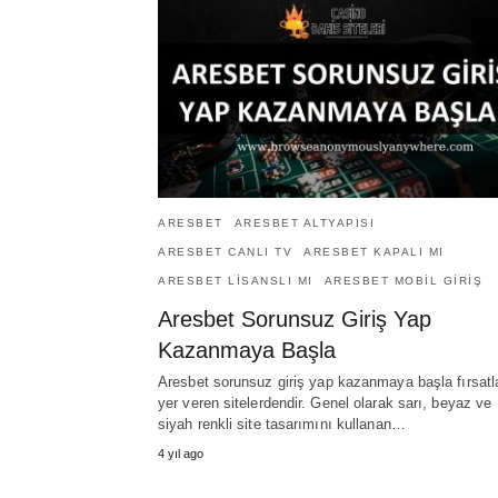
ARESBET
ARESBET ALTYAPISI
ARESBET CANLI TV
ARESBET KAPALI MI
ARESBET LISANSLI MI
ARESBET MOBIL GIRIŞ
Aresbet Sorunsuz Giriş Yap
Kazanmaya Başla
Aresbet sorunsuz giriş yap kazanmaya başla fırsatl
yer veren sitelerdendir. Genel olarak sarı, beyaz ve
siyah renkli site tasarımını kullanan…
4 yıl ago