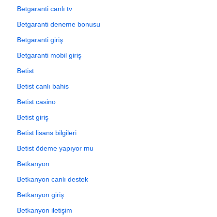
Betgaranti canlı tv
Betgaranti deneme bonusu
Betgaranti giriş
Betgaranti mobil giriş
Betist
Betist canlı bahis
Betist casino
Betist giriş
Betist lisans bilgileri
Betist ödeme yapıyor mu
Betkanyon
Betkanyon canlı destek
Betkanyon giriş
Betkanyon iletişim