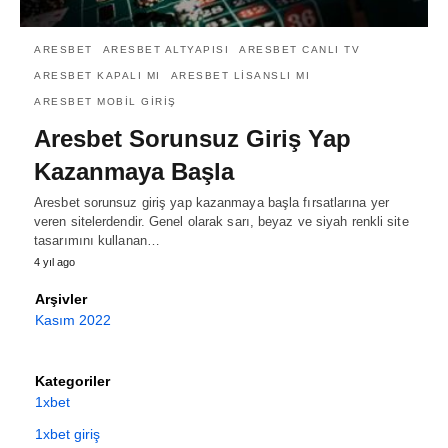
ARESBET
ARESBET ALTYAPISI
ARESBET CANLI TV
ARESBET KAPALI MI
ARESBET LISANSLI MI
ARESBET MOBIL GIRIŞ
Aresbet Sorunsuz Giriş Yap
Kazanmaya Başla
Aresbet sorunsuz giriş yap kazanmaya başla fırsatlarına yer
veren sitelerdendir. Genel olarak sarı, beyaz ve siyah renkli site
tasarımını kullanan…
4 yıl ago
Arşivler
Kasım 2022
Kategoriler
1xbet
1xbet giriş