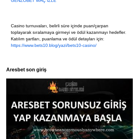
GENZOBET MAÇ İZLE
Casino turnuvaları, belirli süre içinde puan/çarpan
toplayarak sıralamaya girmeyi ve ödül kazanmayı hedefler.
Katılım şartları, puanlama ve ödül detayları için:
https://www.bets10.blog/yazi/bets10-casino/
Aresbet son giriş