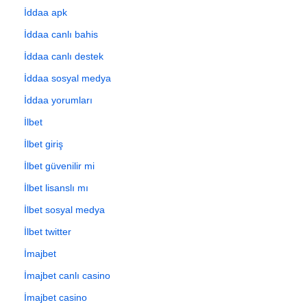
İddaa apk
İddaa canlı bahis
İddaa canlı destek
İddaa sosyal medya
İddaa yorumları
İlbet
İlbet giriş
İlbet güvenilir mi
İlbet lisanslı mı
İlbet sosyal medya
İlbet twitter
İmajbet
İmajbet canlı casino
İmajbet casino