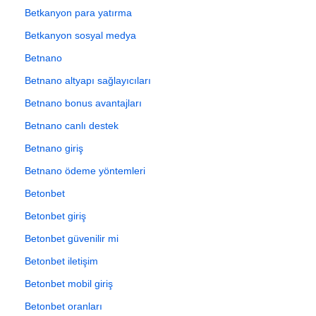
Betkanyon para yatırma
Betkanyon sosyal medya
Betnano
Betnano altyapı sağlayıcıları
Betnano bonus avantajları
Betnano canlı destek
Betnano giriş
Betnano ödeme yöntemleri
Betonbet
Betonbet giriş
Betonbet güvenilir mi
Betonbet iletişim
Betonbet mobil giriş
Betonbet oranları