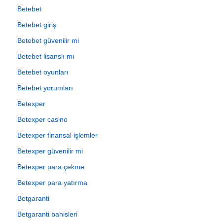
Betebet
Betebet giriş
Betebet güvenilir mi
Betebet lisanslı mı
Betebet oyunları
Betebet yorumları
Betexper
Betexper casino
Betexper finansal işlemler
Betexper güvenilir mi
Betexper para çekme
Betexper para yatırma
Betgaranti
Betgaranti bahisleri