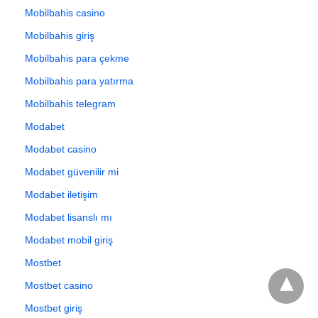
Mobilbahis casino
Mobilbahis giriş
Mobilbahis para çekme
Mobilbahis para yatırma
Mobilbahis telegram
Modabet
Modabet casino
Modabet güvenilir mi
Modabet iletişim
Modabet lisanslı mı
Modabet mobil giriş
Mostbet
Mostbet casino
Mostbet giriş