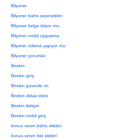
Bilyoner
Bilyoner bahis seçenekleri
Bilyoner belge istiyor mu
Bilyoner mobil uygulama
Bilyoner ödeme yapıyor mu
Bilyoner yorumlar
Birebin
Birebin giriş
Birebin güvenilir mi
Birebin iddaa sitesi
Birebin iletişim
Birebin mobil giriş
bonus veren bahis siteleri
bonus veren bet siteleri