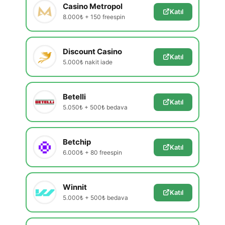
Casino Metropol
Katıl
8.000₺ + 150 freespin
Discount Casino
Katıl
5.000₺ nakit iade
Betelli
Katıl
5.050₺ + 500₺ bedava
Betchip
Katıl
6.000₺ + 80 freespin
Winnit
Katıl
5.000₺ + 500₺ bedava