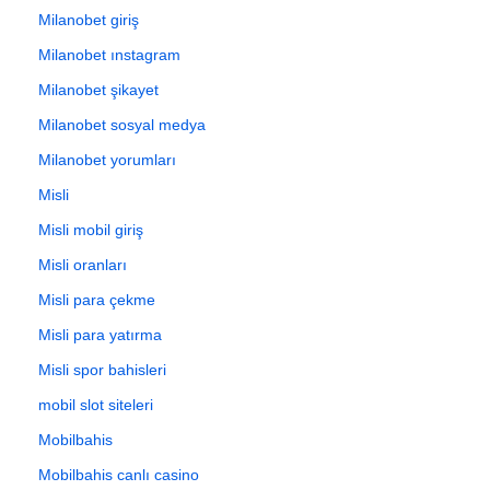
Milanobet giriş
Milanobet ınstagram
Milanobet şikayet
Milanobet sosyal medya
Milanobet yorumları
Misli
Misli mobil giriş
Misli oranları
Misli para çekme
Misli para yatırma
Misli spor bahisleri
mobil slot siteleri
Mobilbahis
Mobilbahis canlı casino