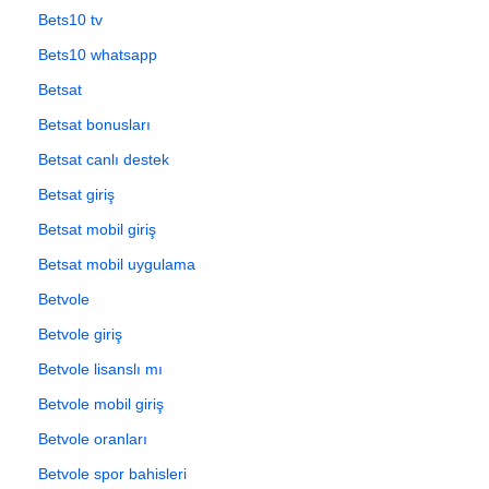
Bets10 tv
Bets10 whatsapp
Betsat
Betsat bonusları
Betsat canlı destek
Betsat giriş
Betsat mobil giriş
Betsat mobil uygulama
Betvole
Betvole giriş
Betvole lisanslı mı
Betvole mobil giriş
Betvole oranları
Betvole spor bahisleri