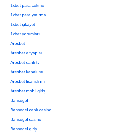
1xbet para çekme
1xbet para yatırma
1xbet şikayet
1xbet yorumları
Aresbet
Aresbet altyapısı
Aresbet canlı tv
Aresbet kapalı mı
Aresbet lisanslı mı
Aresbet mobil giriş
Bahsegel
Bahsegel canlı casino
Bahsegel casino
Bahsegel giriş