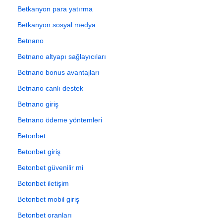
Betkanyon para yatırma
Betkanyon sosyal medya
Betnano
Betnano altyapı sağlayıcıları
Betnano bonus avantajları
Betnano canlı destek
Betnano giriş
Betnano ödeme yöntemleri
Betonbet
Betonbet giriş
Betonbet güvenilir mi
Betonbet iletişim
Betonbet mobil giriş
Betonbet oranları