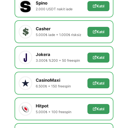
Spino
Katıl
2.000 USDT nakit iade
Casher
Katıl
5.000₺ iade + 1.000₺ risksiz
Jokera
Katıl
3.000₺ %200 + 50 freespin
CasinoMaxi
Katıl
6.500₺ + 150 freespin
Hitpot
Katıl
5.000₺ + 100 freespin