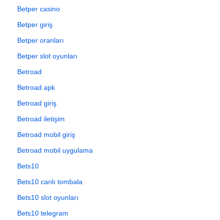
Betper casino
Betper giriş
Betper oranları
Betper slot oyunları
Betroad
Betroad apk
Betroad giriş
Betroad iletişim
Betroad mobil giriş
Betroad mobil uygulama
Bets10
Bets10 canlı tombala
Bets10 slot oyunları
Bets10 telegram