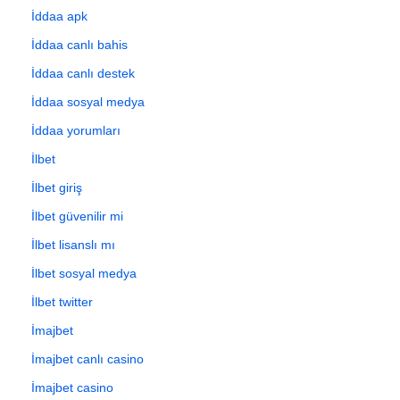
İddaa apk
İddaa canlı bahis
İddaa canlı destek
İddaa sosyal medya
İddaa yorumları
İlbet
İlbet giriş
İlbet güvenilir mi
İlbet lisanslı mı
İlbet sosyal medya
İlbet twitter
İmajbet
İmajbet canlı casino
İmajbet casino