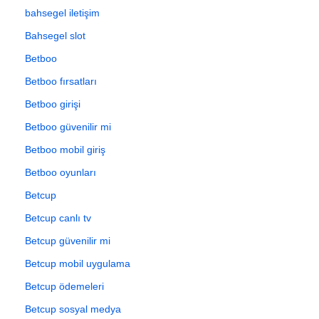
bahsegel iletişim
Bahsegel slot
Betboo
Betboo fırsatları
Betboo girişi
Betboo güvenilir mi
Betboo mobil giriş
Betboo oyunları
Betcup
Betcup canlı tv
Betcup güvenilir mi
Betcup mobil uygulama
Betcup ödemeleri
Betcup sosyal medya