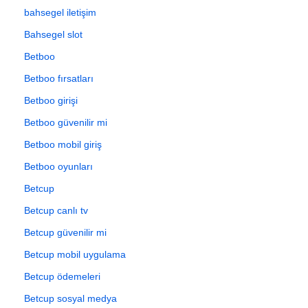
bahsegel iletişim
Bahsegel slot
Betboo
Betboo fırsatları
Betboo girişi
Betboo güvenilir mi
Betboo mobil giriş
Betboo oyunları
Betcup
Betcup canlı tv
Betcup güvenilir mi
Betcup mobil uygulama
Betcup ödemeleri
Betcup sosyal medya