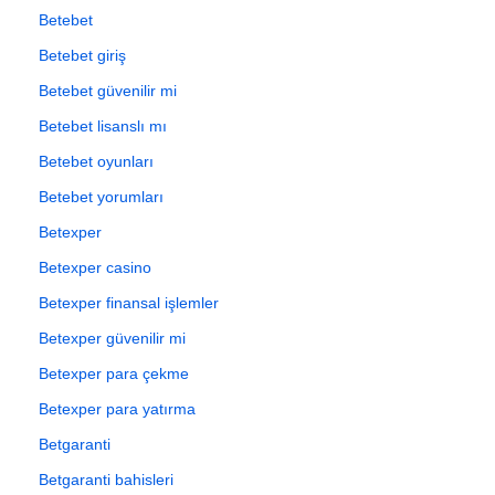
Betebet
Betebet giriş
Betebet güvenilir mi
Betebet lisanslı mı
Betebet oyunları
Betebet yorumları
Betexper
Betexper casino
Betexper finansal işlemler
Betexper güvenilir mi
Betexper para çekme
Betexper para yatırma
Betgaranti
Betgaranti bahisleri