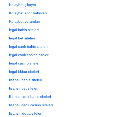
Kolaybet şikayet
Kolaybet spor bahisleri
Kolaybet yorumları
legal bahis siteleri
legal bet siteleri
legal canlı bahis siteleri
legal canlı casino siteleri
legal casino siteleri
legal iddaa siteleri
lisanslı bahis siteleri
lisanslı bet siteleri
lisanslı canlı bahis siteleri
lisanslı canlı casino siteleri
lisanslı iddaa siteleri