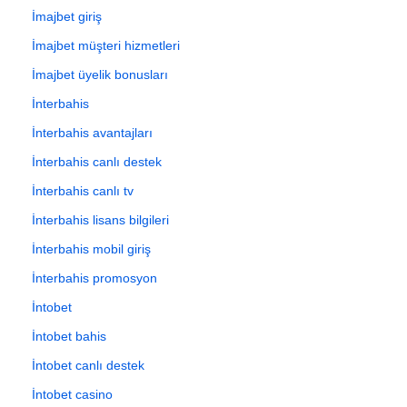
İmajbet giriş
İmajbet müşteri hizmetleri
İmajbet üyelik bonusları
İnterbahis
İnterbahis avantajları
İnterbahis canlı destek
İnterbahis canlı tv
İnterbahis lisans bilgileri
İnterbahis mobil giriş
İnterbahis promosyon
İntobet
İntobet bahis
İntobet canlı destek
İntobet casino