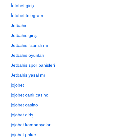
İntobet giriş
İntobet telegram
Jetbahis
Jetbahis giriş
Jetbahis lisanslı mı
Jetbahis oyunları
Jetbahis spor bahisleri
Jetbahis yasal mı
jojobet
jojobet canlı casino
jojobet casino
jojobet giriş
jojobet kampanyalar
jojobet poker