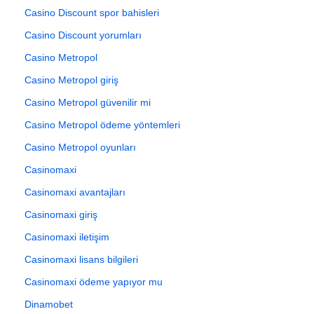
Casino Discount spor bahisleri
Casino Discount yorumları
Casino Metropol
Casino Metropol giriş
Casino Metropol güvenilir mi
Casino Metropol ödeme yöntemleri
Casino Metropol oyunları
Casinomaxi
Casinomaxi avantajları
Casinomaxi giriş
Casinomaxi iletişim
Casinomaxi lisans bilgileri
Casinomaxi ödeme yapıyor mu
Dinamobet