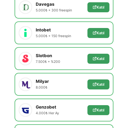
Davegas
Katıl
5.000₺ + 300 freespin
Intobet
Katıl
5.000₺ + 150 freespin
Slotbon
Katıl
7.500₺ + %200
Milyar
Katıl
8.000₺
Genzobet
Katıl
4.000₺ Her Ay