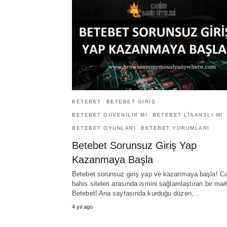
BETEBET
BETEBET GIRIŞ
BETEBET GÜVENILIR MI
BETEBET LISANSLI MI
BETEBET OYUNLARI
BETEBET YORUMLARI
Betebet Sorunsuz Giriş Yap
Kazanmaya Başla
Betebet sorunsuz giriş yap ve kazanmaya başla! Ca
bahis siteleri arasında ismini sağlamlaştıran bir mar
Betebet! Ana sayfasında kurduğu düzen,…
4 yıl ago