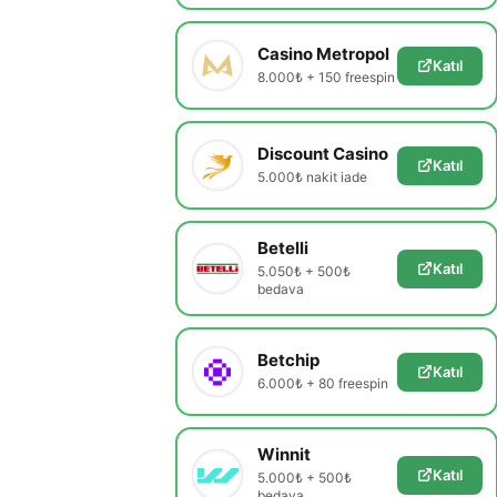
Casino Metropol
Katıl
8.000₺ + 150 freespin
Discount Casino
Katıl
5.000₺ nakit iade
Betelli
Katıl
5.050₺ + 500₺
bedava
Betchip
Katıl
6.000₺ + 80 freespin
Winnit
Katıl
5.000₺ + 500₺
bedava