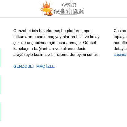
Genzobet için hazırlanmış bu platform, spor
Casino 
tutkunlarının canlı maç yayınlarına hızlı ve kolay
toplaya
şekilde erişebilmesi için tasarlanmıştır. Güncel
hedefle
karşılaşma bağlantıları ve kullanıcı dostu
detaylar
arayüzüyle kesintisiz bir izleme deneyimi sunar.
casino/
GENZOBET MAÇ İZLE