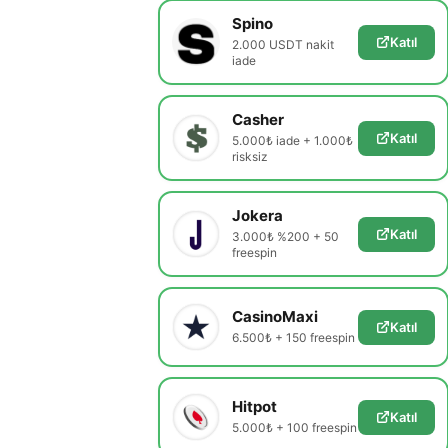
Spino
Katıl
2.000 USDT nakit
iade
Casher
Katıl
5.000₺ iade + 1.000₺
risksiz
Jokera
Katıl
3.000₺ %200 + 50
freespin
CasinoMaxi
Katıl
6.500₺ + 150 freespin
Hitpot
Katıl
5.000₺ + 100 freespin