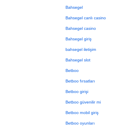
Bahsegel
Bahsegel canlı casino
Bahsegel casino
Bahsegel giriş
bahsegel iletişim
Bahsegel slot
Betboo
Betboo fırsatları
Betboo girişi
Betboo güvenilir mi
Betboo mobil giriş
Betboo oyunları