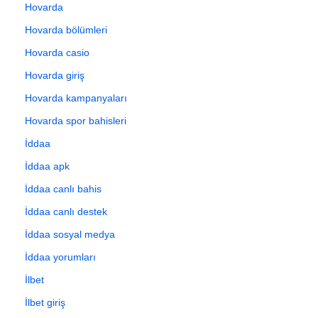
Hovarda
Hovarda bölümleri
Hovarda casio
Hovarda giriş
Hovarda kampanyaları
Hovarda spor bahisleri
İddaa
İddaa apk
İddaa canlı bahis
İddaa canlı destek
İddaa sosyal medya
İddaa yorumları
İlbet
İlbet giriş