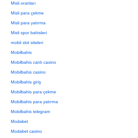
Misli oranları
Misli para çekme
Misli para yatırma
Misli spor bahisleri
mobil slot siteleri
Mobilbahis
Mobilbahis canlı casino
Mobilbahis casino
Mobilbahis giriş
Mobilbahis para çekme
Mobilbahis para yatırma
Mobilbahis telegram
Modabet
Modabet casino