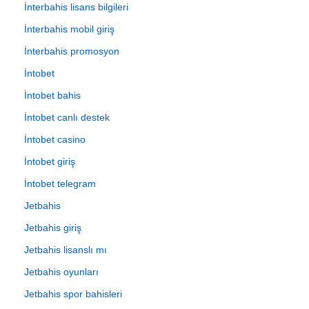
İnterbahis lisans bilgileri
İnterbahis mobil giriş
İnterbahis promosyon
İntobet
İntobet bahis
İntobet canlı destek
İntobet casino
İntobet giriş
İntobet telegram
Jetbahis
Jetbahis giriş
Jetbahis lisanslı mı
Jetbahis oyunları
Jetbahis spor bahisleri