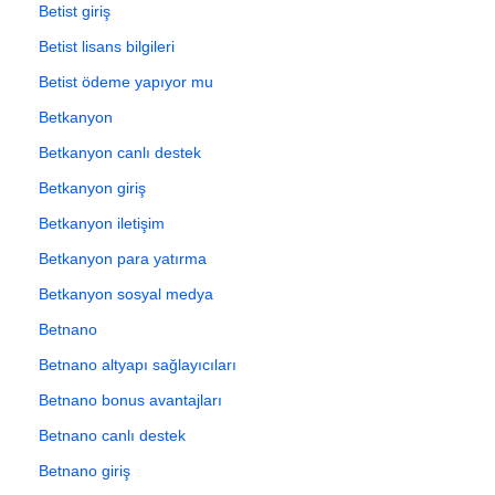
Betist giriş
Betist lisans bilgileri
Betist ödeme yapıyor mu
Betkanyon
Betkanyon canlı destek
Betkanyon giriş
Betkanyon iletişim
Betkanyon para yatırma
Betkanyon sosyal medya
Betnano
Betnano altyapı sağlayıcıları
Betnano bonus avantajları
Betnano canlı destek
Betnano giriş