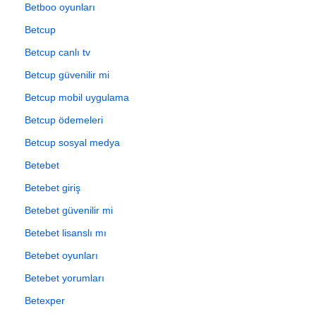
Betboo oyunları
Betcup
Betcup canlı tv
Betcup güvenilir mi
Betcup mobil uygulama
Betcup ödemeleri
Betcup sosyal medya
Betebet
Betebet giriş
Betebet güvenilir mi
Betebet lisanslı mı
Betebet oyunları
Betebet yorumları
Betexper