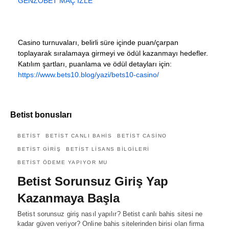
GENZOBET MAÇ İZLE
Casino turnuvaları, belirli süre içinde puan/çarpan
toplayarak sıralamaya girmeyi ve ödül kazanmayı hedefler.
Katılım şartları, puanlama ve ödül detayları için:
https://www.bets10.blog/yazi/bets10-casino/
Betist bonusları
BETIST
BETIST CANLI BAHIS
BETIST CASINO
BETIST GIRIŞ
BETIST LISANS BILGILERI
BETIST ÖDEME YAPIYOR MU
Betist Sorunsuz Giriş Yap
Kazanmaya Başla
Betist sorunsuz giriş nasıl yapılır? Betist canlı bahis sitesi ne
kadar güven veriyor? Online bahis sitelerinden birisi olan firma