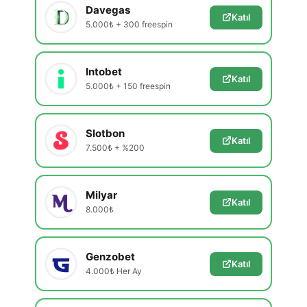
Davegas
Katıl
5.000₺ + 300 freespin
Intobet
Katıl
5.000₺ + 150 freespin
Slotbon
Katıl
7.500₺ + %200
Milyar
Katıl
8.000₺
Genzobet
Katıl
4.000₺ Her Ay