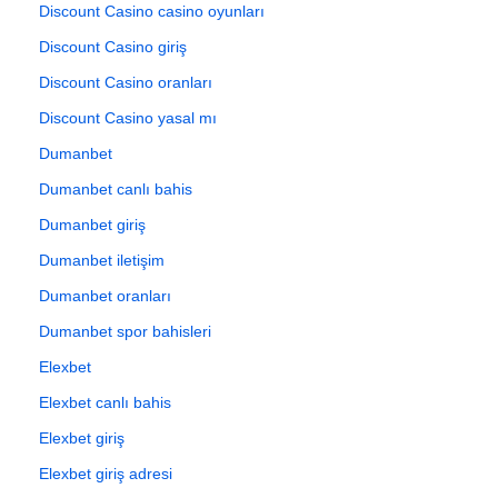
Discount Casino casino oyunları
Discount Casino giriş
Discount Casino oranları
Discount Casino yasal mı
Dumanbet
Dumanbet canlı bahis
Dumanbet giriş
Dumanbet iletişim
Dumanbet oranları
Dumanbet spor bahisleri
Elexbet
Elexbet canlı bahis
Elexbet giriş
Elexbet giriş adresi