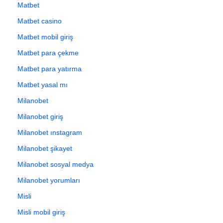
Matbet
Matbet casino
Matbet mobil giriş
Matbet para çekme
Matbet para yatırma
Matbet yasal mı
Milanobet
Milanobet giriş
Milanobet ınstagram
Milanobet şikayet
Milanobet sosyal medya
Milanobet yorumları
Misli
Misli mobil giriş