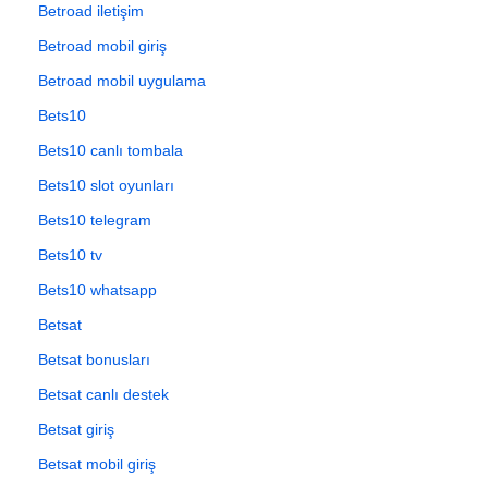
Betroad iletişim
Betroad mobil giriş
Betroad mobil uygulama
Bets10
Bets10 canlı tombala
Bets10 slot oyunları
Bets10 telegram
Bets10 tv
Bets10 whatsapp
Betsat
Betsat bonusları
Betsat canlı destek
Betsat giriş
Betsat mobil giriş