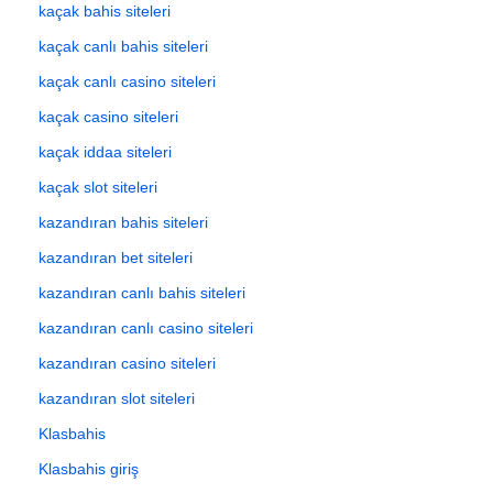
kaçak bahis siteleri
kaçak canlı bahis siteleri
kaçak canlı casino siteleri
kaçak casino siteleri
kaçak iddaa siteleri
kaçak slot siteleri
kazandıran bahis siteleri
kazandıran bet siteleri
kazandıran canlı bahis siteleri
kazandıran canlı casino siteleri
kazandıran casino siteleri
kazandıran slot siteleri
Klasbahis
Klasbahis giriş