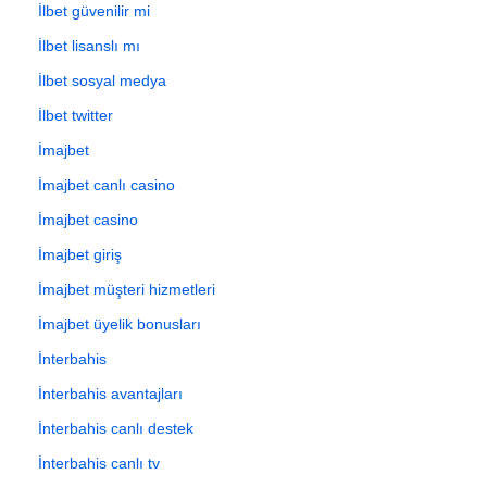
İlbet güvenilir mi
İlbet lisanslı mı
İlbet sosyal medya
İlbet twitter
İmajbet
İmajbet canlı casino
İmajbet casino
İmajbet giriş
İmajbet müşteri hizmetleri
İmajbet üyelik bonusları
İnterbahis
İnterbahis avantajları
İnterbahis canlı destek
İnterbahis canlı tv