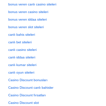
bonus veren canlı casino siteleri
bonus veren casino siteleri
bonus veren iddaa siteleri
bonus veren slot siteleri
canlı bahis siteleri
canlı bet siteleri
canlı casino siteleri
canlı iddaa siteleri
canlı kumar siteleri
canlı oyun siteleri
Casino Discount bonusları
Casino Discount canlı bahisler
Casino Discount fırsatları
Casino Discount slot