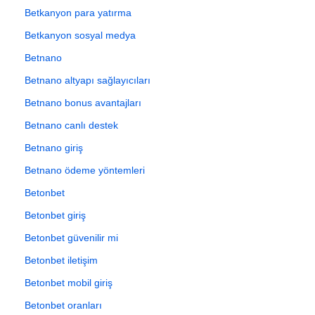
Betkanyon para yatırma
Betkanyon sosyal medya
Betnano
Betnano altyapı sağlayıcıları
Betnano bonus avantajları
Betnano canlı destek
Betnano giriş
Betnano ödeme yöntemleri
Betonbet
Betonbet giriş
Betonbet güvenilir mi
Betonbet iletişim
Betonbet mobil giriş
Betonbet oranları