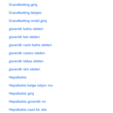
Grandbetting giriş
Grandbetting iletişim
Grandbetting mobil giriş
güvenilir bahis siteleri
güvenilir bet siteleri
güvenilir canlı bahis siteleri
güvenilir casino siteleri
güvenilir iddaa siteleri
güvenilir slot siteleri
Hepsibahis
Hepsibahis belge istiyor mu
Hepsibahis giriş
Hepsibahis güvenilir mi
Hepsibahis nasıl bir site