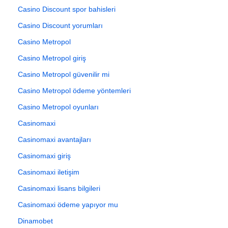
Casino Discount spor bahisleri
Casino Discount yorumları
Casino Metropol
Casino Metropol giriş
Casino Metropol güvenilir mi
Casino Metropol ödeme yöntemleri
Casino Metropol oyunları
Casinomaxi
Casinomaxi avantajları
Casinomaxi giriş
Casinomaxi iletişim
Casinomaxi lisans bilgileri
Casinomaxi ödeme yapıyor mu
Dinamobet