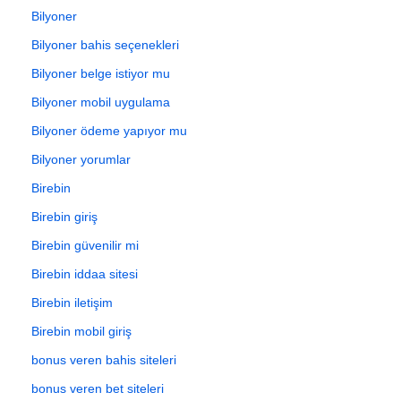
Bilyoner
Bilyoner bahis seçenekleri
Bilyoner belge istiyor mu
Bilyoner mobil uygulama
Bilyoner ödeme yapıyor mu
Bilyoner yorumlar
Birebin
Birebin giriş
Birebin güvenilir mi
Birebin iddaa sitesi
Birebin iletişim
Birebin mobil giriş
bonus veren bahis siteleri
bonus veren bet siteleri