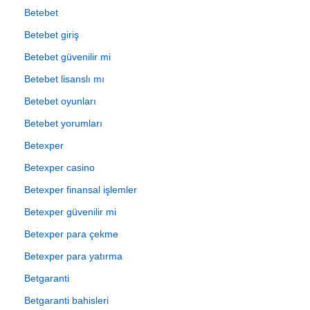
Betebet
Betebet giriş
Betebet güvenilir mi
Betebet lisanslı mı
Betebet oyunları
Betebet yorumları
Betexper
Betexper casino
Betexper finansal işlemler
Betexper güvenilir mi
Betexper para çekme
Betexper para yatırma
Betgaranti
Betgaranti bahisleri