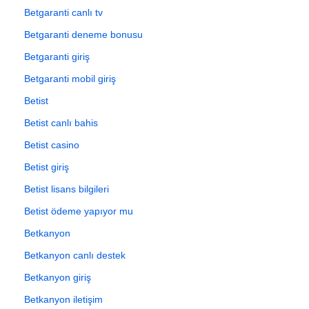
Betgaranti canlı tv
Betgaranti deneme bonusu
Betgaranti giriş
Betgaranti mobil giriş
Betist
Betist canlı bahis
Betist casino
Betist giriş
Betist lisans bilgileri
Betist ödeme yapıyor mu
Betkanyon
Betkanyon canlı destek
Betkanyon giriş
Betkanyon iletişim