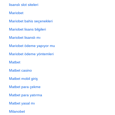
lisanslı slot siteleri
Mariobet
Mariobet bahis seçenekleri
Mariobet lisans bilgileri
Mariobet lisanslı mı
Mariobet ödeme yapıyor mu
Mariobet ödeme yöntemleri
Matbet
Matbet casino
Matbet mobil giriş
Matbet para çekme
Matbet para yatırma
Matbet yasal mı
Milanobet