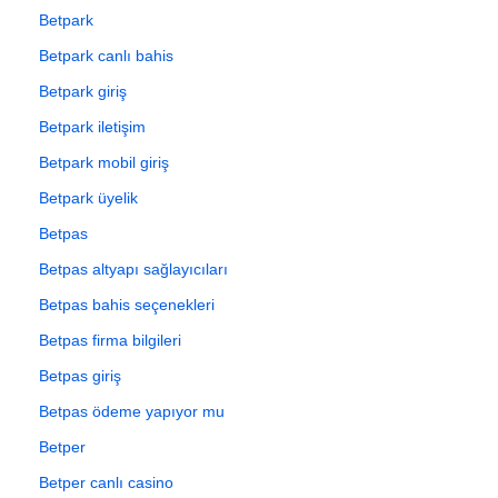
Betpark
Betpark canlı bahis
Betpark giriş
Betpark iletişim
Betpark mobil giriş
Betpark üyelik
Betpas
Betpas altyapı sağlayıcıları
Betpas bahis seçenekleri
Betpas firma bilgileri
Betpas giriş
Betpas ödeme yapıyor mu
Betper
Betper canlı casino