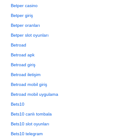
Betper casino
Betper giriş
Betper oranları
Betper slot oyunları
Betroad
Betroad apk
Betroad giriş
Betroad iletişim
Betroad mobil giriş
Betroad mobil uygulama
Bets10
Bets10 canlı tombala
Bets10 slot oyunları
Bets10 telegram