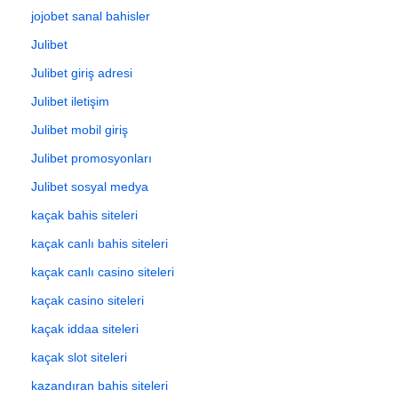
jojobet sanal bahisler
Julibet
Julibet giriş adresi
Julibet iletişim
Julibet mobil giriş
Julibet promosyonları
Julibet sosyal medya
kaçak bahis siteleri
kaçak canlı bahis siteleri
kaçak canlı casino siteleri
kaçak casino siteleri
kaçak iddaa siteleri
kaçak slot siteleri
kazandıran bahis siteleri