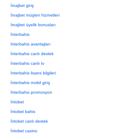
İmajbet giriş
İmajbet müşteri hizmetleri
İmajbet üyelik bonusları
İnterbahis
İnterbahis avantajları
İnterbahis canlı destek
İnterbahis canlı tv
İnterbahis lisans bilgileri
İnterbahis mobil giriş
İnterbahis promosyon
İntobet
İntobet bahis
İntobet canlı destek
İntobet casino