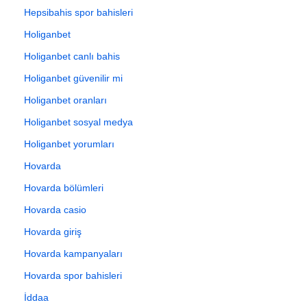
Hepsibahis spor bahisleri
Holiganbet
Holiganbet canlı bahis
Holiganbet güvenilir mi
Holiganbet oranları
Holiganbet sosyal medya
Holiganbet yorumları
Hovarda
Hovarda bölümleri
Hovarda casio
Hovarda giriş
Hovarda kampanyaları
Hovarda spor bahisleri
İddaa