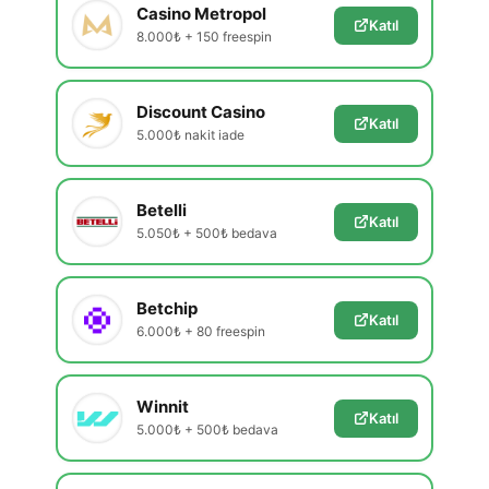
Casino Metropol
Katıl
8.000₺ + 150 freespin
Discount Casino
Katıl
5.000₺ nakit iade
Betelli
Katıl
5.050₺ + 500₺ bedava
Betchip
Katıl
6.000₺ + 80 freespin
Winnit
Katıl
5.000₺ + 500₺ bedava