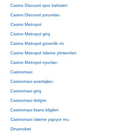
Casino Discount spor bahisleri
Casino Discount yorumları
Casino Metropol
Casino Metropol giriş
Casino Metropol güvenilir mi
Casino Metropol ödeme yöntemleri
Casino Metropol oyunları
Casinomaxi
Casinomaxi avantajları
Casinomaxi giriş
Casinomaxi iletişim
Casinomaxi lisans bilgileri
Casinomaxi ödeme yapıyor mu
Dinamobet