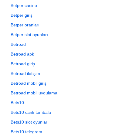
Betper casino
Betper giriş
Betper oranları
Betper slot oyunları
Betroad
Betroad apk
Betroad giriş
Betroad iletişim
Betroad mobil giriş
Betroad mobil uygulama
Bets10
Bets10 canlı tombala
Bets10 slot oyunları
Bets10 telegram