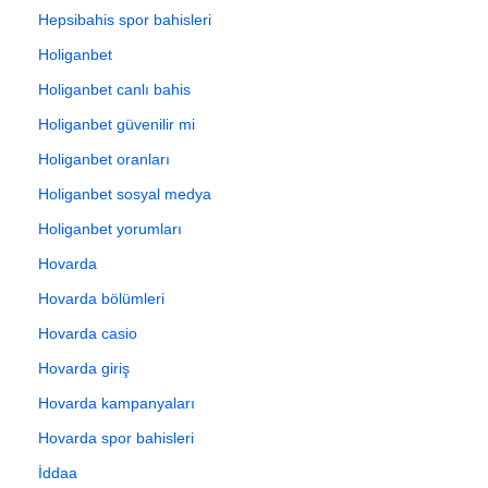
Hepsibahis spor bahisleri
Holiganbet
Holiganbet canlı bahis
Holiganbet güvenilir mi
Holiganbet oranları
Holiganbet sosyal medya
Holiganbet yorumları
Hovarda
Hovarda bölümleri
Hovarda casio
Hovarda giriş
Hovarda kampanyaları
Hovarda spor bahisleri
İddaa