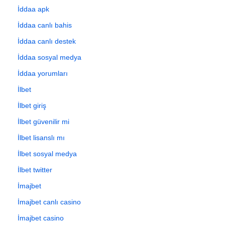
İddaa apk
İddaa canlı bahis
İddaa canlı destek
İddaa sosyal medya
İddaa yorumları
İlbet
İlbet giriş
İlbet güvenilir mi
İlbet lisanslı mı
İlbet sosyal medya
İlbet twitter
İmajbet
İmajbet canlı casino
İmajbet casino