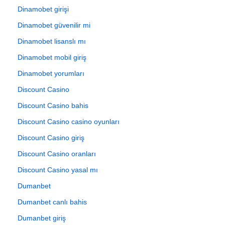
Dinamobet girişi
Dinamobet güvenilir mi
Dinamobet lisanslı mı
Dinamobet mobil giriş
Dinamobet yorumları
Discount Casino
Discount Casino bahis
Discount Casino casino oyunları
Discount Casino giriş
Discount Casino oranları
Discount Casino yasal mı
Dumanbet
Dumanbet canlı bahis
Dumanbet giriş