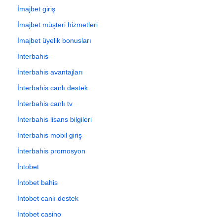
İmajbet giriş
İmajbet müşteri hizmetleri
İmajbet üyelik bonusları
İnterbahis
İnterbahis avantajları
İnterbahis canlı destek
İnterbahis canlı tv
İnterbahis lisans bilgileri
İnterbahis mobil giriş
İnterbahis promosyon
İntobet
İntobet bahis
İntobet canlı destek
İntobet casino