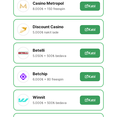
Casino Metropol
Katıl
8.000₺ + 150 freespin
Discount Casino
Katıl
5.000₺ nakit iade
Betelli
Katıl
5.050₺ + 500₺ bedava
Betchip
Katıl
6.000₺ + 80 freespin
Winnit
Katıl
5.000₺ + 500₺ bedava