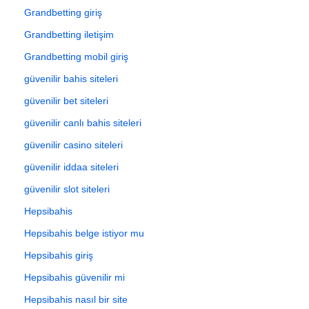
Grandbetting giriş
Grandbetting iletişim
Grandbetting mobil giriş
güvenilir bahis siteleri
güvenilir bet siteleri
güvenilir canlı bahis siteleri
güvenilir casino siteleri
güvenilir iddaa siteleri
güvenilir slot siteleri
Hepsibahis
Hepsibahis belge istiyor mu
Hepsibahis giriş
Hepsibahis güvenilir mi
Hepsibahis nasıl bir site