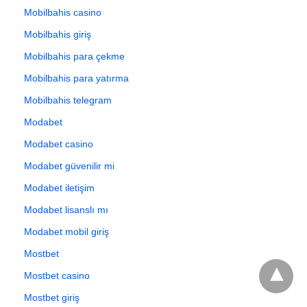
Mobilbahis casino
Mobilbahis giriş
Mobilbahis para çekme
Mobilbahis para yatırma
Mobilbahis telegram
Modabet
Modabet casino
Modabet güvenilir mi
Modabet iletişim
Modabet lisanslı mı
Modabet mobil giriş
Mostbet
Mostbet casino
Mostbet giriş