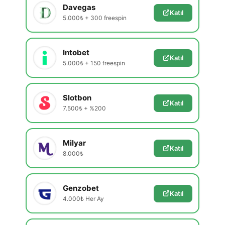
Davegas
Katıl
5.000₺ + 300 freespin
Intobet
Katıl
5.000₺ + 150 freespin
Slotbon
Katıl
7.500₺ + %200
Milyar
Katıl
8.000₺
Genzobet
Katıl
4.000₺ Her Ay