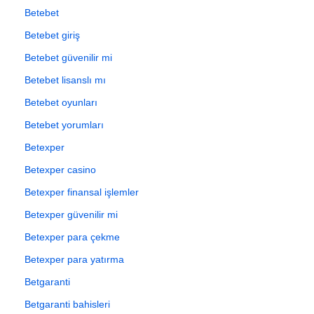
Betebet
Betebet giriş
Betebet güvenilir mi
Betebet lisanslı mı
Betebet oyunları
Betebet yorumları
Betexper
Betexper casino
Betexper finansal işlemler
Betexper güvenilir mi
Betexper para çekme
Betexper para yatırma
Betgaranti
Betgaranti bahisleri