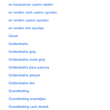
en kazandıran casino siteleri
en sevilen canlı casino oyunları
en sevilen casino oyunları
en sevilen slot oyunları
Genel
Goldenbahis
Goldenbahis giriş
Goldenbahis mobil giriş
Goldenbahis para yatırma
Goldenbahis şikayet
Goldenbahis slot
Grandbetting
Grandbetting avantajları
Grandbetting canlı destek