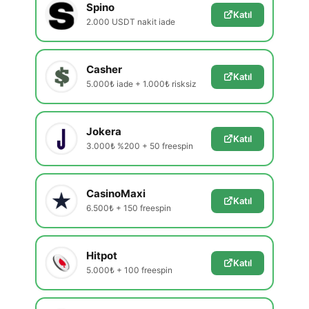
Spino
Katıl
2.000 USDT nakit iade
Casher
Katıl
5.000₺ iade + 1.000₺ risksiz
Jokera
Katıl
3.000₺ %200 + 50 freespin
CasinoMaxi
Katıl
6.500₺ + 150 freespin
Hitpot
Katıl
5.000₺ + 100 freespin