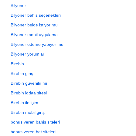
Bilyoner
Bilyoner bahis seçenekleri
Bilyoner belge istiyor mu
Bilyoner mobil uygulama
Bilyoner ödeme yapıyor mu
Bilyoner yorumlar
Birebin
Birebin giriş
Birebin güvenilir mi
Birebin iddaa sitesi
Birebin iletişim
Birebin mobil giriş
bonus veren bahis siteleri
bonus veren bet siteleri