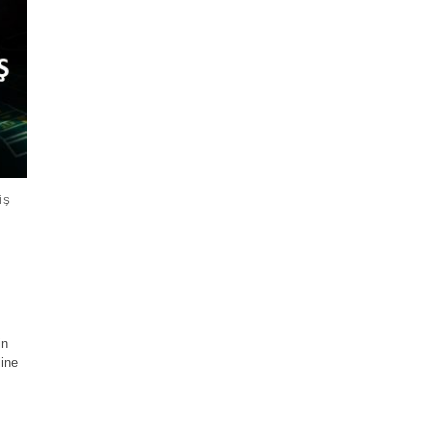
IŞ
in
line