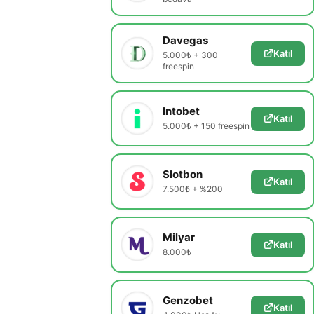
Davegas
Katıl
5.000₺ + 300
freespin
Intobet
Katıl
5.000₺ + 150 freespin
Slotbon
Katıl
7.500₺ + %200
Milyar
Katıl
8.000₺
Genzobet
Katıl