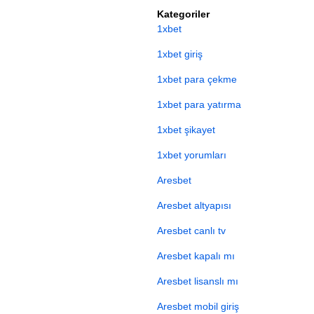
Kategoriler
1xbet
1xbet giriş
1xbet para çekme
1xbet para yatırma
1xbet şikayet
1xbet yorumları
Aresbet
Aresbet altyapısı
Aresbet canlı tv
Aresbet kapalı mı
Aresbet lisanslı mı
Aresbet mobil giriş