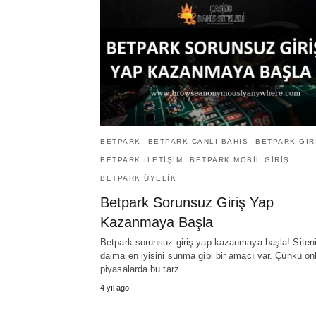
BETPARK
BETPARK CANLI BAHIS
BETPARK GIR
BETPARK ILETIŞIM
BETPARK MOBIL GIRIŞ
BETPARK ÜYELIK
Betpark Sorunsuz Giriş Yap
Kazanmaya Başla
Betpark sorunsuz giriş yap kazanmaya başla! Siten
daima en iyisini sunma gibi bir amacı var. Çünkü on
piyasalarda bu tarz…
4 yıl ago