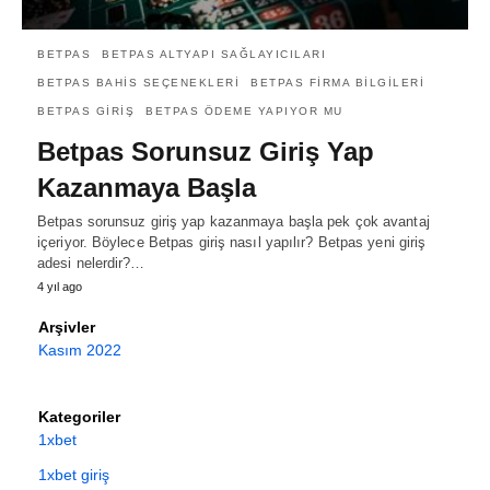
BETPAS
BETPAS ALTYAPI SAĞLAYICILARI
BETPAS BAHIS SEÇENEKLERI
BETPAS FIRMA BILGILERI
BETPAS GIRIŞ
BETPAS ÖDEME YAPIYOR MU
Betpas Sorunsuz Giriş Yap
Kazanmaya Başla
Betpas sorunsuz giriş yap kazanmaya başla pek çok avantaj
içeriyor. Böylece Betpas giriş nasıl yapılır? Betpas yeni giriş
adesi nelerdir?…
4 yıl ago
Arşivler
Kasım 2022
Kategoriler
1xbet
1xbet giriş