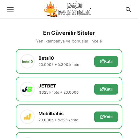
En Güvenilir Siteler
Yeni kampanya ve bonusları incele
Bets10
Katıl
20.000₺ + %300 kripto
JETBET
Katıl
%325 kripto + 20.000₺
Mobilbahis
Katıl
20.000₺ + %225 kripto