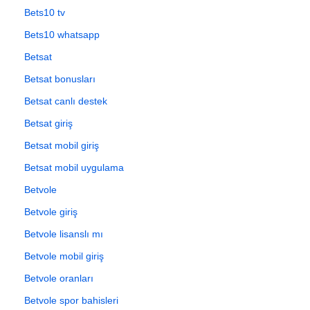
Bets10 tv
Bets10 whatsapp
Betsat
Betsat bonusları
Betsat canlı destek
Betsat giriş
Betsat mobil giriş
Betsat mobil uygulama
Betvole
Betvole giriş
Betvole lisanslı mı
Betvole mobil giriş
Betvole oranları
Betvole spor bahisleri