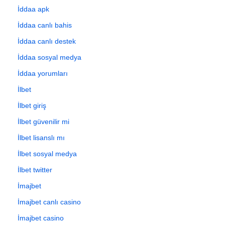
İddaa apk
İddaa canlı bahis
İddaa canlı destek
İddaa sosyal medya
İddaa yorumları
İlbet
İlbet giriş
İlbet güvenilir mi
İlbet lisanslı mı
İlbet sosyal medya
İlbet twitter
İmajbet
İmajbet canlı casino
İmajbet casino