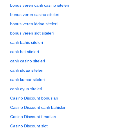
bonus veren canlı casino siteleri
bonus veren casino siteleri
bonus veren iddaa siteleri
bonus veren slot siteleri
canlı bahis siteleri
canlı bet siteleri
canlı casino siteleri
canlı iddaa siteleri
canlı kumar siteleri
canlı oyun siteleri
Casino Discount bonusları
Casino Discount canlı bahisler
Casino Discount fırsatları
Casino Discount slot