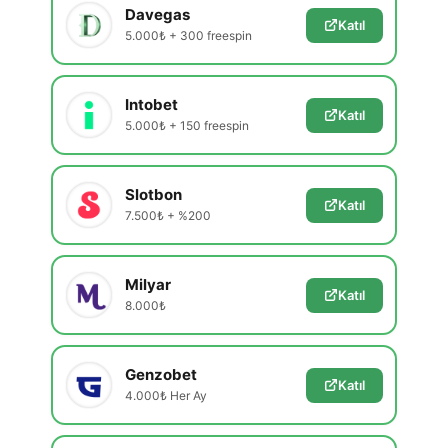
Davegas
Katıl
5.000₺ + 300 freespin
Intobet
Katıl
5.000₺ + 150 freespin
Slotbon
Katıl
7.500₺ + %200
Milyar
Katıl
8.000₺
Genzobet
Katıl
4.000₺ Her Ay