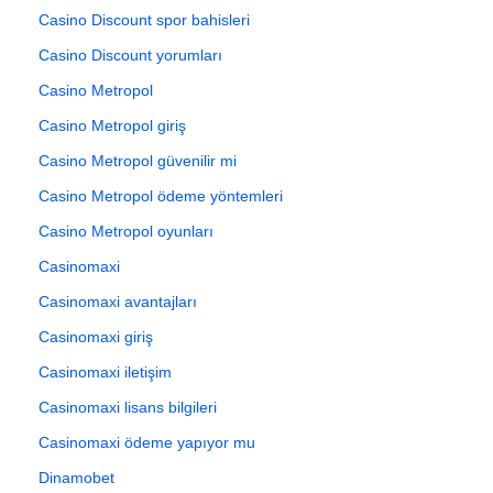
Casino Discount spor bahisleri
Casino Discount yorumları
Casino Metropol
Casino Metropol giriş
Casino Metropol güvenilir mi
Casino Metropol ödeme yöntemleri
Casino Metropol oyunları
Casinomaxi
Casinomaxi avantajları
Casinomaxi giriş
Casinomaxi iletişim
Casinomaxi lisans bilgileri
Casinomaxi ödeme yapıyor mu
Dinamobet