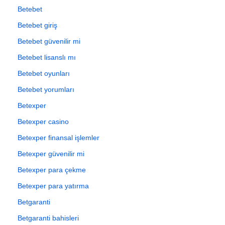
Betebet
Betebet giriş
Betebet güvenilir mi
Betebet lisanslı mı
Betebet oyunları
Betebet yorumları
Betexper
Betexper casino
Betexper finansal işlemler
Betexper güvenilir mi
Betexper para çekme
Betexper para yatırma
Betgaranti
Betgaranti bahisleri