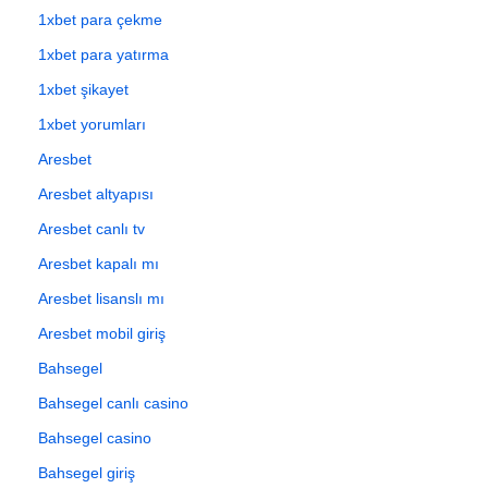
1xbet para çekme
1xbet para yatırma
1xbet şikayet
1xbet yorumları
Aresbet
Aresbet altyapısı
Aresbet canlı tv
Aresbet kapalı mı
Aresbet lisanslı mı
Aresbet mobil giriş
Bahsegel
Bahsegel canlı casino
Bahsegel casino
Bahsegel giriş