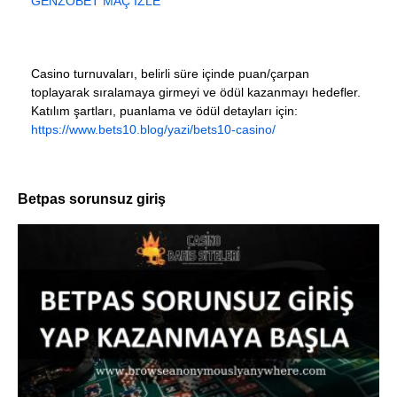
GENZOBET MAÇ İZLE
Casino turnuvaları, belirli süre içinde puan/çarpan
toplayarak sıralamaya girmeyi ve ödül kazanmayı hedefler.
Katılım şartları, puanlama ve ödül detayları için:
https://www.bets10.blog/yazi/bets10-casino/
Betpas sorunsuz giriş