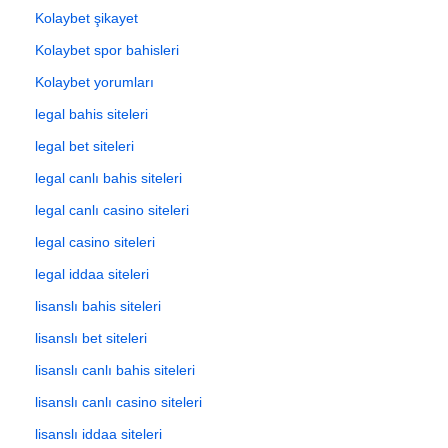
Kolaybet şikayet
Kolaybet spor bahisleri
Kolaybet yorumları
legal bahis siteleri
legal bet siteleri
legal canlı bahis siteleri
legal canlı casino siteleri
legal casino siteleri
legal iddaa siteleri
lisanslı bahis siteleri
lisanslı bet siteleri
lisanslı canlı bahis siteleri
lisanslı canlı casino siteleri
lisanslı iddaa siteleri