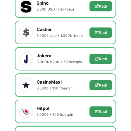
Spino
Katıl
2.000 USDT nakit iade
Casher
Katıl
5.000₺ iade + 1.000₺ risksiz
Jokera
Katıl
3.000₺ %200 + 50 freespin
CasinoMaxi
Katıl
6.500₺ + 150 freespin
Hitpot
Katıl
5.000₺ + 100 freespin