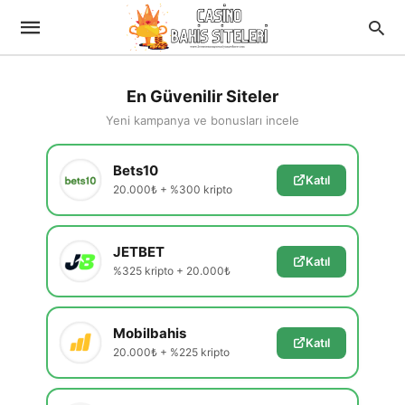
En Güvenilir Siteler
Yeni kampanya ve bonusları incele
Bets10
Katıl
20.000₺ + %300 kripto
JETBET
Katıl
%325 kripto + 20.000₺
Mobilbahis
Katıl
20.000₺ + %225 kripto