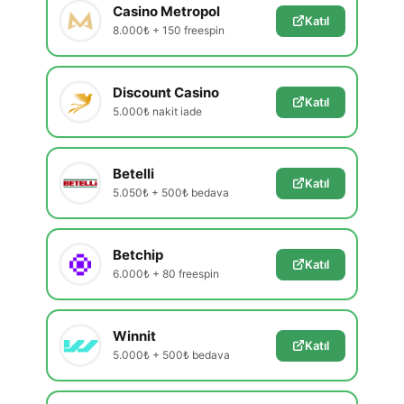
Casino Metropol
Katıl
8.000₺ + 150 freespin
Discount Casino
Katıl
5.000₺ nakit iade
Betelli
Katıl
5.050₺ + 500₺ bedava
Betchip
Katıl
6.000₺ + 80 freespin
Winnit
Katıl
5.000₺ + 500₺ bedava