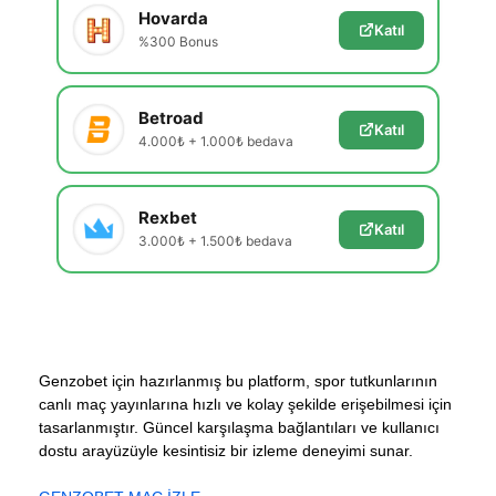
Hovarda
Katıl
%300 Bonus
Betroad
Katıl
4.000₺ + 1.000₺ bedava
Rexbet
Katıl
3.000₺ + 1.500₺ bedava
Genzobet için hazırlanmış bu platform, spor tutkunlarının
canlı maç yayınlarına hızlı ve kolay şekilde erişebilmesi için
tasarlanmıştır. Güncel karşılaşma bağlantıları ve kullanıcı
dostu arayüzüyle kesintisiz bir izleme deneyimi sunar.