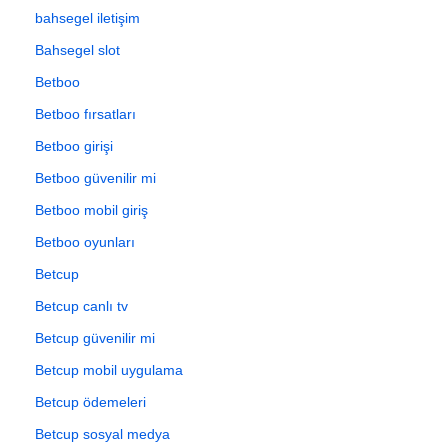
bahsegel iletişim
Bahsegel slot
Betboo
Betboo fırsatları
Betboo girişi
Betboo güvenilir mi
Betboo mobil giriş
Betboo oyunları
Betcup
Betcup canlı tv
Betcup güvenilir mi
Betcup mobil uygulama
Betcup ödemeleri
Betcup sosyal medya