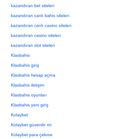
kazandıran bet siteleri
kazandıran canlı bahis siteleri
kazandıran canlı casino siteleri
kazandıran casino siteleri
kazandıran slot siteleri
Klasbahis
Klasbahis giriş
Klasbahis hesap açma
Klasbahis iletişim
Klasbahis oyunları
Klasbahis yeni giriş
Kolaybet
Kolaybet güvenilir mi
Kolaybet para çekme