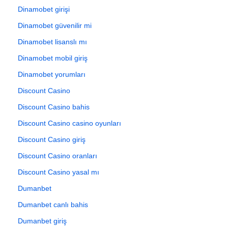
Dinamobet girişi
Dinamobet güvenilir mi
Dinamobet lisanslı mı
Dinamobet mobil giriş
Dinamobet yorumları
Discount Casino
Discount Casino bahis
Discount Casino casino oyunları
Discount Casino giriş
Discount Casino oranları
Discount Casino yasal mı
Dumanbet
Dumanbet canlı bahis
Dumanbet giriş