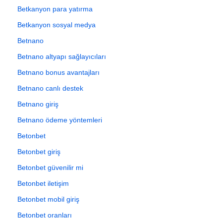
Betkanyon para yatırma
Betkanyon sosyal medya
Betnano
Betnano altyapı sağlayıcıları
Betnano bonus avantajları
Betnano canlı destek
Betnano giriş
Betnano ödeme yöntemleri
Betonbet
Betonbet giriş
Betonbet güvenilir mi
Betonbet iletişim
Betonbet mobil giriş
Betonbet oranları