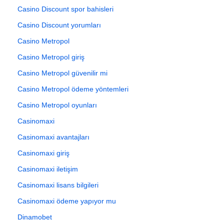
Casino Discount spor bahisleri
Casino Discount yorumları
Casino Metropol
Casino Metropol giriş
Casino Metropol güvenilir mi
Casino Metropol ödeme yöntemleri
Casino Metropol oyunları
Casinomaxi
Casinomaxi avantajları
Casinomaxi giriş
Casinomaxi iletişim
Casinomaxi lisans bilgileri
Casinomaxi ödeme yapıyor mu
Dinamobet