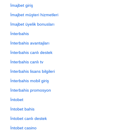
İmajbet giriş
İmajbet müşteri hizmetleri
İmajbet üyelik bonusları
İnterbahis
İnterbahis avantajları
İnterbahis canlı destek
İnterbahis canlı tv
İnterbahis lisans bilgileri
İnterbahis mobil giriş
İnterbahis promosyon
İntobet
İntobet bahis
İntobet canlı destek
İntobet casino