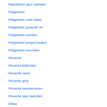
Hepsibahis spor bahisleri
Holiganbet
Holiganbet canlı bahis
Holiganbet güvenilir mi
Holiganbet oranları
Holiganbet sosyal medya
Holiganbet yorumları
Hovarda
Hovarda bölümleri
Hovarda casio
Hovarda giriş
Hovarda kampanyaları
Hovarda spor bahisleri
İddaa