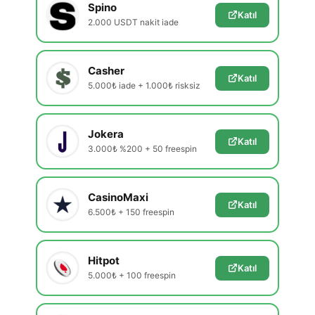
Spino
Katıl
2.000 USDT nakit iade
Casher
Katıl
5.000₺ iade + 1.000₺ risksiz
Jokera
Katıl
3.000₺ %200 + 50 freespin
CasinoMaxi
Katıl
6.500₺ + 150 freespin
Hitpot
Katıl
5.000₺ + 100 freespin