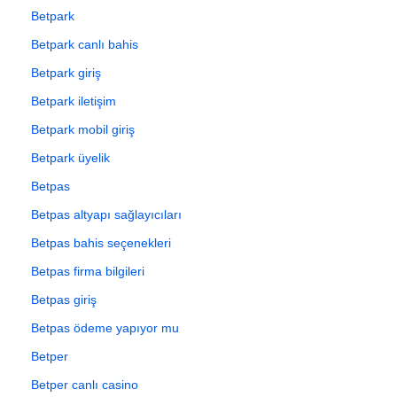
Betpark
Betpark canlı bahis
Betpark giriş
Betpark iletişim
Betpark mobil giriş
Betpark üyelik
Betpas
Betpas altyapı sağlayıcıları
Betpas bahis seçenekleri
Betpas firma bilgileri
Betpas giriş
Betpas ödeme yapıyor mu
Betper
Betper canlı casino