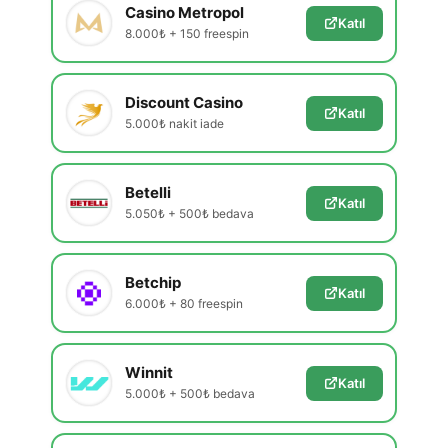
Casino Metropol
Katıl
8.000₺ + 150 freespin
Discount Casino
Katıl
5.000₺ nakit iade
Betelli
Katıl
5.050₺ + 500₺ bedava
Betchip
Katıl
6.000₺ + 80 freespin
Winnit
Katıl
5.000₺ + 500₺ bedava