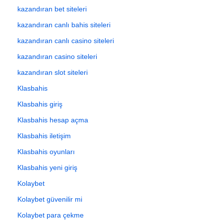
kazandıran bet siteleri
kazandıran canlı bahis siteleri
kazandıran canlı casino siteleri
kazandıran casino siteleri
kazandıran slot siteleri
Klasbahis
Klasbahis giriş
Klasbahis hesap açma
Klasbahis iletişim
Klasbahis oyunları
Klasbahis yeni giriş
Kolaybet
Kolaybet güvenilir mi
Kolaybet para çekme