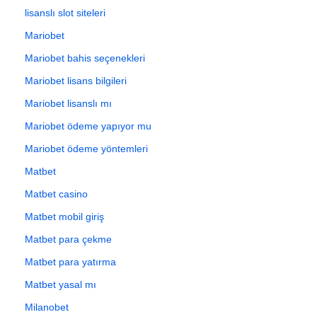
lisanslı slot siteleri
Mariobet
Mariobet bahis seçenekleri
Mariobet lisans bilgileri
Mariobet lisanslı mı
Mariobet ödeme yapıyor mu
Mariobet ödeme yöntemleri
Matbet
Matbet casino
Matbet mobil giriş
Matbet para çekme
Matbet para yatırma
Matbet yasal mı
Milanobet