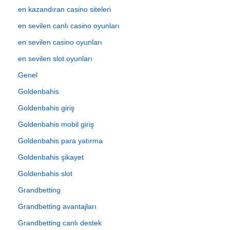
en kazandıran casino siteleri
en sevilen canlı casino oyunları
en sevilen casino oyunları
en sevilen slot oyunları
Genel
Goldenbahis
Goldenbahis giriş
Goldenbahis mobil giriş
Goldenbahis para yatırma
Goldenbahis şikayet
Goldenbahis slot
Grandbetting
Grandbetting avantajları
Grandbetting canlı destek