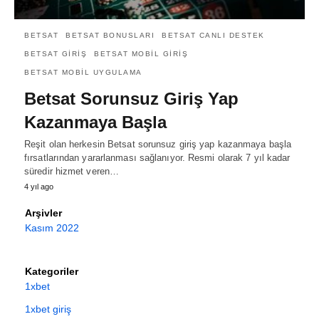
BETSAT
BETSAT BONUSLARI
BETSAT CANLI DESTEK
BETSAT GIRIŞ
BETSAT MOBIL GIRIŞ
BETSAT MOBIL UYGULAMA
Betsat Sorunsuz Giriş Yap
Kazanmaya Başla
Reşit olan herkesin Betsat sorunsuz giriş yap kazanmaya başla
fırsatlarından yararlanması sağlanıyor. Resmi olarak 7 yıl kadar
süredir hizmet veren…
4 yıl ago
Arşivler
Kasım 2022
Kategoriler
1xbet
1xbet giriş