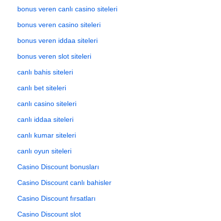
bonus veren canlı casino siteleri
bonus veren casino siteleri
bonus veren iddaa siteleri
bonus veren slot siteleri
canlı bahis siteleri
canlı bet siteleri
canlı casino siteleri
canlı iddaa siteleri
canlı kumar siteleri
canlı oyun siteleri
Casino Discount bonusları
Casino Discount canlı bahisler
Casino Discount fırsatları
Casino Discount slot