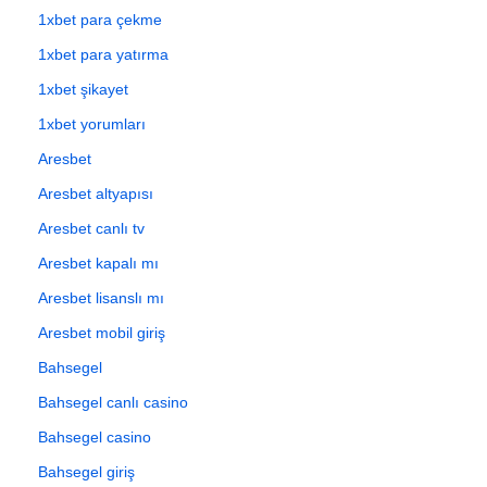
1xbet para çekme
1xbet para yatırma
1xbet şikayet
1xbet yorumları
Aresbet
Aresbet altyapısı
Aresbet canlı tv
Aresbet kapalı mı
Aresbet lisanslı mı
Aresbet mobil giriş
Bahsegel
Bahsegel canlı casino
Bahsegel casino
Bahsegel giriş