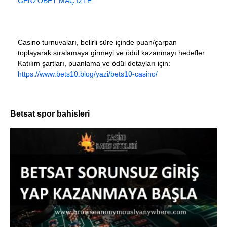
GENZOBET MAÇ İZLE
Casino turnuvaları, belirli süre içinde puan/çarpan
toplayarak sıralamaya girmeyi ve ödül kazanmayı hedefler.
Katılım şartları, puanlama ve ödül detayları için:
https://www.bets10.blog/yazi/bets10-casino/
Betsat spor bahisleri