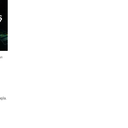
MI
şla.