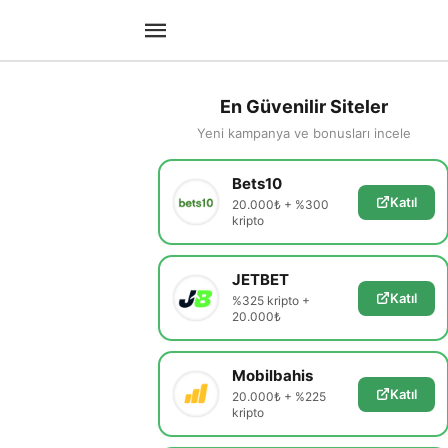
En Güvenilir Siteler
Yeni kampanya ve bonusları incele
Bets10
Katıl
20.000₺ + %300
kripto
JETBET
Katıl
%325 kripto +
20.000₺
Mobilbahis
Katıl
20.000₺ + %225
kripto