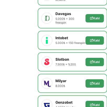
Davegas
Katıl
5.000₺ + 300
freespin
Intobet
Katıl
5.000₺ + 150 freespin
Slotbon
Katıl
7.500₺ + %200
Milyar
Katıl
8.000₺
Genzobet
Katıl