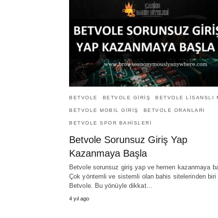
BETVOLE
BETVOLE GIRIŞ
BETVOLE LISANSLI 
BETVOLE MOBIL GIRIŞ
BETVOLE ORANLARI
BETVOLE SPOR BAHISLERI
Betvole Sorunsuz Giriş Yap
Kazanmaya Başla
Betvole sorunsuz giriş yap ve hemen kazanmaya ba
Çok yöntemli ve sistemli olan bahis sitelerinden biri
Betvole. Bu yönüyle dikkat…
4 yıl ago