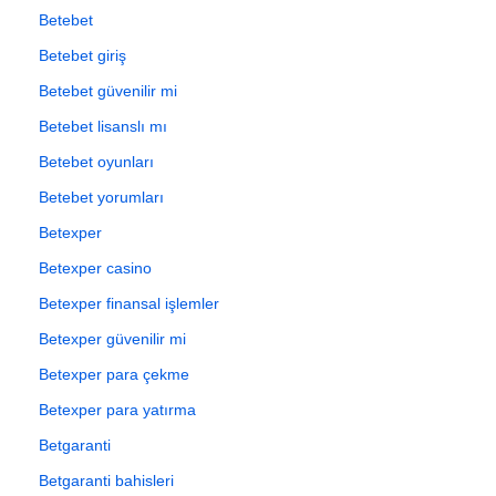
Betebet
Betebet giriş
Betebet güvenilir mi
Betebet lisanslı mı
Betebet oyunları
Betebet yorumları
Betexper
Betexper casino
Betexper finansal işlemler
Betexper güvenilir mi
Betexper para çekme
Betexper para yatırma
Betgaranti
Betgaranti bahisleri