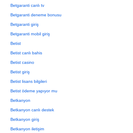
Betgaranti canlı tv
Betgaranti deneme bonusu
Betgaranti giriş
Betgaranti mobil giriş
Betist
Betist canlı bahis
Betist casino
Betist giriş
Betist lisans bilgileri
Betist ödeme yapıyor mu
Betkanyon
Betkanyon canlı destek
Betkanyon giriş
Betkanyon iletişim