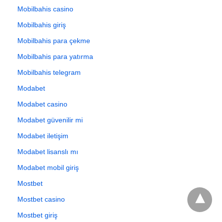
Mobilbahis casino
Mobilbahis giriş
Mobilbahis para çekme
Mobilbahis para yatırma
Mobilbahis telegram
Modabet
Modabet casino
Modabet güvenilir mi
Modabet iletişim
Modabet lisanslı mı
Modabet mobil giriş
Mostbet
Mostbet casino
Mostbet giriş