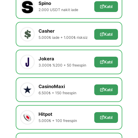
Spino
Katıl
2.000 USDT nakit iade
Casher
Katıl
5.000₺ iade + 1.000₺ risksiz
Jokera
Katıl
3.000₺ %200 + 50 freespin
CasinoMaxi
Katıl
6.500₺ + 150 freespin
Hitpot
Katıl
5.000₺ + 100 freespin