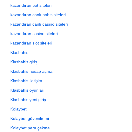
kazandıran bet siteleri
kazandıran canlı bahis siteleri
kazandıran canlı casino siteleri
kazandıran casino siteleri
kazandıran slot siteleri
Klasbahis
Klasbahis giriş
Klasbahis hesap açma
Klasbahis iletişim
Klasbahis oyunları
Klasbahis yeni giriş
Kolaybet
Kolaybet güvenilir mi
Kolaybet para çekme