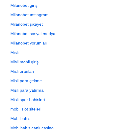
Milanobet giriş
Milanobet ınstagram
Milanobet şikayet
Milanobet sosyal medya
Milanobet yorumları
Misli
Misli mobil giriş
Misli oranları
Misli para çekme
Misli para yatırma
Misli spor bahisleri
mobil slot siteleri
Mobilbahis
Mobilbahis canlı casino