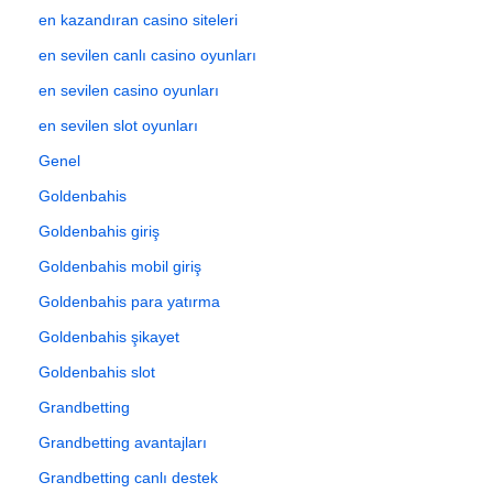
en kazandıran casino siteleri
en sevilen canlı casino oyunları
en sevilen casino oyunları
en sevilen slot oyunları
Genel
Goldenbahis
Goldenbahis giriş
Goldenbahis mobil giriş
Goldenbahis para yatırma
Goldenbahis şikayet
Goldenbahis slot
Grandbetting
Grandbetting avantajları
Grandbetting canlı destek