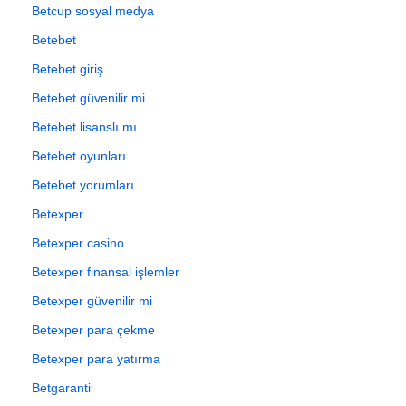
Betcup sosyal medya
Betebet
Betebet giriş
Betebet güvenilir mi
Betebet lisanslı mı
Betebet oyunları
Betebet yorumları
Betexper
Betexper casino
Betexper finansal işlemler
Betexper güvenilir mi
Betexper para çekme
Betexper para yatırma
Betgaranti