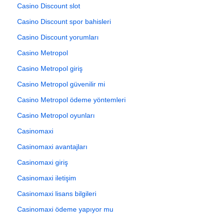
Casino Discount slot
Casino Discount spor bahisleri
Casino Discount yorumları
Casino Metropol
Casino Metropol giriş
Casino Metropol güvenilir mi
Casino Metropol ödeme yöntemleri
Casino Metropol oyunları
Casinomaxi
Casinomaxi avantajları
Casinomaxi giriş
Casinomaxi iletişim
Casinomaxi lisans bilgileri
Casinomaxi ödeme yapıyor mu