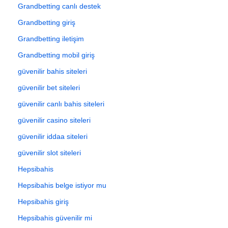
Grandbetting canlı destek
Grandbetting giriş
Grandbetting iletişim
Grandbetting mobil giriş
güvenilir bahis siteleri
güvenilir bet siteleri
güvenilir canlı bahis siteleri
güvenilir casino siteleri
güvenilir iddaa siteleri
güvenilir slot siteleri
Hepsibahis
Hepsibahis belge istiyor mu
Hepsibahis giriş
Hepsibahis güvenilir mi