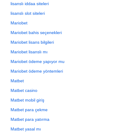
lisanslı iddaa siteleri
lisanslı slot siteleri
Mariobet
Mariobet bahis seçenekleri
Mariobet lisans bilgileri
Mariobet lisanslı mı
Mariobet ödeme yapıyor mu
Mariobet ödeme yöntemleri
Matbet
Matbet casino
Matbet mobil giriş
Matbet para çekme
Matbet para yatırma
Matbet yasal mı