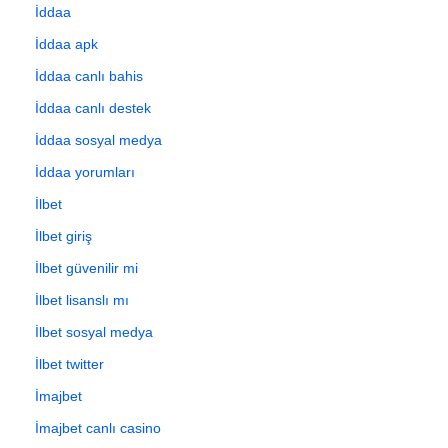
İddaa
İddaa apk
İddaa canlı bahis
İddaa canlı destek
İddaa sosyal medya
İddaa yorumları
İlbet
İlbet giriş
İlbet güvenilir mi
İlbet lisanslı mı
İlbet sosyal medya
İlbet twitter
İmajbet
İmajbet canlı casino