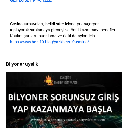
GENZOBET MAÇ İZLE
Casino turnuvaları, belirli süre içinde puan/çarpan
toplayarak sıralamaya girmeyi ve ödül kazanmayı hedefler.
Katılım şartları, puanlama ve ödül detayları için:
https://www.bets10.blog/yazi/bets10-casino/
Bilyoner üyelik