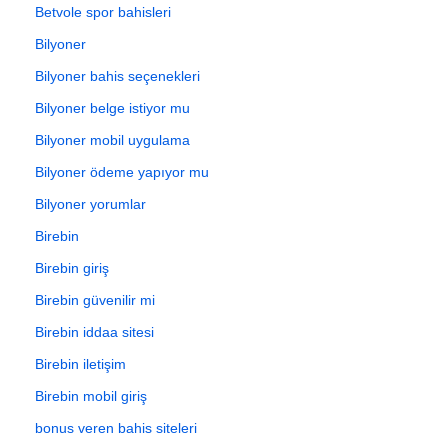
Betvole spor bahisleri
Bilyoner
Bilyoner bahis seçenekleri
Bilyoner belge istiyor mu
Bilyoner mobil uygulama
Bilyoner ödeme yapıyor mu
Bilyoner yorumlar
Birebin
Birebin giriş
Birebin güvenilir mi
Birebin iddaa sitesi
Birebin iletişim
Birebin mobil giriş
bonus veren bahis siteleri