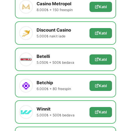
Casino Metropol
Katıl
8.000₺ + 150 freespin
Discount Casino
Katıl
5.000₺ nakit iade
Betelli
Katıl
5.050₺ + 500₺ bedava
Betchip
Katıl
6.000₺ + 80 freespin
Winnit
Katıl
5.000₺ + 500₺ bedava