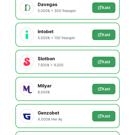
Davegas
Katıl
5.000₺ + 300 freespin
Intobet
Katıl
5.000₺ + 150 freespin
Slotbon
Katıl
7.500₺ + %200
Milyar
Katıl
8.000₺
Genzobet
Katıl
4.000₺ Her Ay