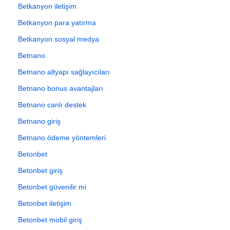
Betkanyon iletişim
Betkanyon para yatırma
Betkanyon sosyal medya
Betnano
Betnano altyapı sağlayıcıları
Betnano bonus avantajları
Betnano canlı destek
Betnano giriş
Betnano ödeme yöntemleri
Betonbet
Betonbet giriş
Betonbet güvenilir mi
Betonbet iletişim
Betonbet mobil giriş