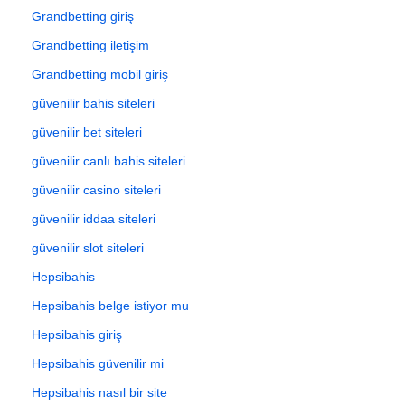
Grandbetting giriş
Grandbetting iletişim
Grandbetting mobil giriş
güvenilir bahis siteleri
güvenilir bet siteleri
güvenilir canlı bahis siteleri
güvenilir casino siteleri
güvenilir iddaa siteleri
güvenilir slot siteleri
Hepsibahis
Hepsibahis belge istiyor mu
Hepsibahis giriş
Hepsibahis güvenilir mi
Hepsibahis nasıl bir site