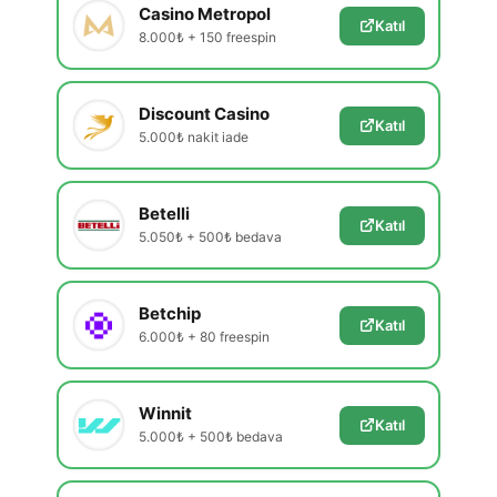
Casino Metropol
Katıl
8.000₺ + 150 freespin
Discount Casino
Katıl
5.000₺ nakit iade
Betelli
Katıl
5.050₺ + 500₺ bedava
Betchip
Katıl
6.000₺ + 80 freespin
Winnit
Katıl
5.000₺ + 500₺ bedava