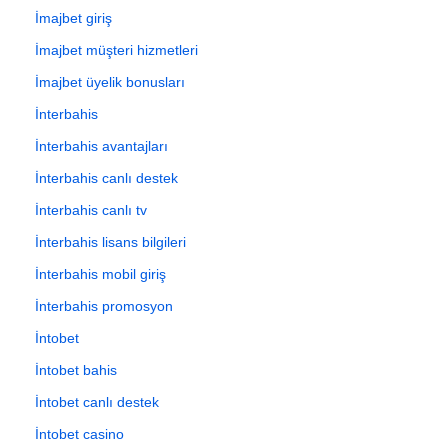
İmajbet giriş
İmajbet müşteri hizmetleri
İmajbet üyelik bonusları
İnterbahis
İnterbahis avantajları
İnterbahis canlı destek
İnterbahis canlı tv
İnterbahis lisans bilgileri
İnterbahis mobil giriş
İnterbahis promosyon
İntobet
İntobet bahis
İntobet canlı destek
İntobet casino