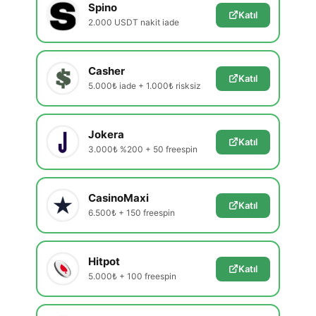
Spino
Katıl
2.000 USDT nakit iade
Casher
Katıl
5.000₺ iade + 1.000₺ risksiz
Jokera
Katıl
3.000₺ %200 + 50 freespin
CasinoMaxi
Katıl
6.500₺ + 150 freespin
Hitpot
Katıl
5.000₺ + 100 freespin