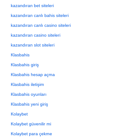
kazandıran bet siteleri
kazandıran canlı bahis siteleri
kazandıran canlı casino siteleri
kazandıran casino siteleri
kazandıran slot siteleri
Klasbahis
Klasbahis giriş
Klasbahis hesap açma
Klasbahis iletişim
Klasbahis oyunları
Klasbahis yeni giriş
Kolaybet
Kolaybet güvenilir mi
Kolaybet para çekme