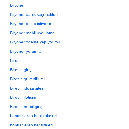
Bilyoner
Bilyoner bahis seçenekleri
Bilyoner belge istiyor mu
Bilyoner mobil uygulama
Bilyoner ödeme yapıyor mu
Bilyoner yorumlar
Birebin
Birebin giriş
Birebin güvenilir mi
Birebin iddaa sitesi
Birebin iletişim
Birebin mobil giriş
bonus veren bahis siteleri
bonus veren bet siteleri