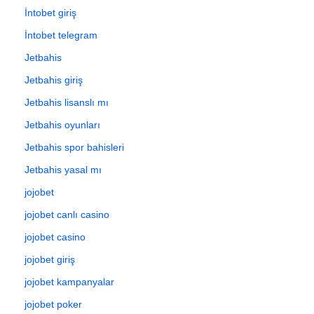
İntobet giriş
İntobet telegram
Jetbahis
Jetbahis giriş
Jetbahis lisanslı mı
Jetbahis oyunları
Jetbahis spor bahisleri
Jetbahis yasal mı
jojobet
jojobet canlı casino
jojobet casino
jojobet giriş
jojobet kampanyalar
jojobet poker