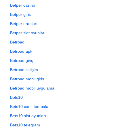
Betper casino
Betper giriş
Betper oranları
Betper slot oyunları
Betroad
Betroad apk
Betroad giriş
Betroad iletişim
Betroad mobil giriş
Betroad mobil uygulama
Bets10
Bets10 canlı tombala
Bets10 slot oyunları
Bets10 telegram