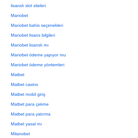
lisanslı slot siteleri
Mariobet
Mariobet bahis seçenekleri
Mariobet lisans bilgileri
Mariobet lisanslı mı
Mariobet ödeme yapıyor mu
Mariobet ödeme yöntemleri
Matbet
Matbet casino
Matbet mobil giriş
Matbet para çekme
Matbet para yatırma
Matbet yasal mı
Milanobet