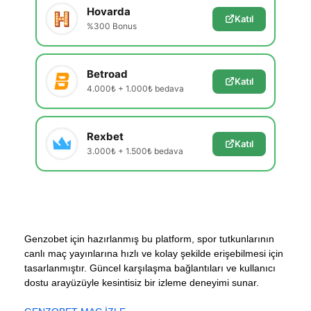
Hovarda
Katıl
%300 Bonus
Betroad
Katıl
4.000₺ + 1.000₺ bedava
Rexbet
Katıl
3.000₺ + 1.500₺ bedava
Genzobet için hazırlanmış bu platform, spor tutkunlarının
canlı maç yayınlarına hızlı ve kolay şekilde erişebilmesi için
tasarlanmıştır. Güncel karşılaşma bağlantıları ve kullanıcı
dostu arayüzüyle kesintisiz bir izleme deneyimi sunar.