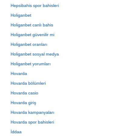
Hepsibahis spor bahisleri
Holiganbet
Holiganbet canlı bahis
Holiganbet güvenilir mi
Holiganbet oranları
Holiganbet sosyal medya
Holiganbet yorumları
Hovarda
Hovarda bölümleri
Hovarda casio
Hovarda giriş
Hovarda kampanyaları
Hovarda spor bahisleri
İddaa