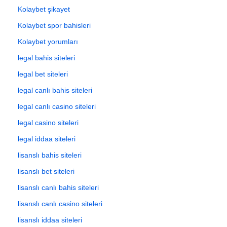
Kolaybet şikayet
Kolaybet spor bahisleri
Kolaybet yorumları
legal bahis siteleri
legal bet siteleri
legal canlı bahis siteleri
legal canlı casino siteleri
legal casino siteleri
legal iddaa siteleri
lisanslı bahis siteleri
lisanslı bet siteleri
lisanslı canlı bahis siteleri
lisanslı canlı casino siteleri
lisanslı iddaa siteleri