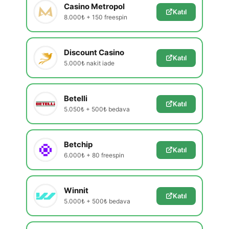
Casino Metropol
Katıl
8.000₺ + 150 freespin
Discount Casino
Katıl
5.000₺ nakit iade
Betelli
Katıl
5.050₺ + 500₺ bedava
Betchip
Katıl
6.000₺ + 80 freespin
Winnit
Katıl
5.000₺ + 500₺ bedava