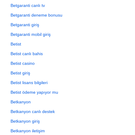
Betgaranti canlı tv
Betgaranti deneme bonusu
Betgaranti giriş
Betgaranti mobil giriş
Betist
Betist canlı bahis
Betist casino
Betist giriş
Betist lisans bilgileri
Betist ödeme yapıyor mu
Betkanyon
Betkanyon canlı destek
Betkanyon giriş
Betkanyon iletişim