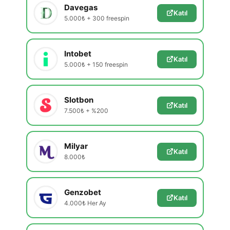
Davegas
Katıl
5.000₺ + 300 freespin
Intobet
Katıl
5.000₺ + 150 freespin
Slotbon
Katıl
7.500₺ + %200
Milyar
Katıl
8.000₺
Genzobet
Katıl
4.000₺ Her Ay