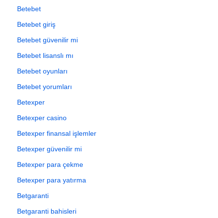
Betebet
Betebet giriş
Betebet güvenilir mi
Betebet lisanslı mı
Betebet oyunları
Betebet yorumları
Betexper
Betexper casino
Betexper finansal işlemler
Betexper güvenilir mi
Betexper para çekme
Betexper para yatırma
Betgaranti
Betgaranti bahisleri