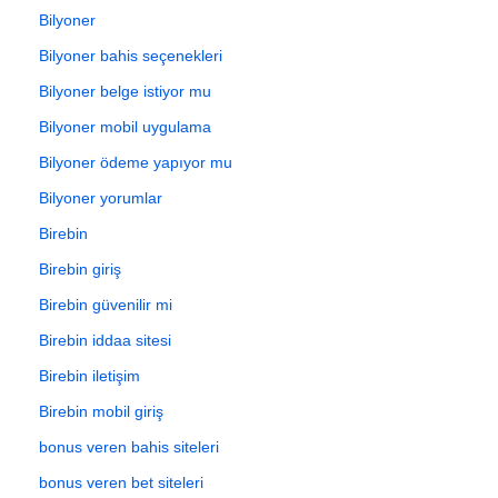
Bilyoner
Bilyoner bahis seçenekleri
Bilyoner belge istiyor mu
Bilyoner mobil uygulama
Bilyoner ödeme yapıyor mu
Bilyoner yorumlar
Birebin
Birebin giriş
Birebin güvenilir mi
Birebin iddaa sitesi
Birebin iletişim
Birebin mobil giriş
bonus veren bahis siteleri
bonus veren bet siteleri