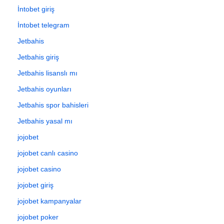
İntobet giriş
İntobet telegram
Jetbahis
Jetbahis giriş
Jetbahis lisanslı mı
Jetbahis oyunları
Jetbahis spor bahisleri
Jetbahis yasal mı
jojobet
jojobet canlı casino
jojobet casino
jojobet giriş
jojobet kampanyalar
jojobet poker