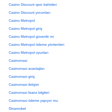
Casino Discount spor bahisleri
Casino Discount yorumları
Casino Metropol
Casino Metropol giriş
Casino Metropol güvenilir mi
Casino Metropol ödeme yöntemleri
Casino Metropol oyunları
Casinomaxi
Casinomaxi avantajları
Casinomaxi giriş
Casinomaxi iletişim
Casinomaxi lisans bilgileri
Casinomaxi ödeme yapıyor mu
Dinamobet