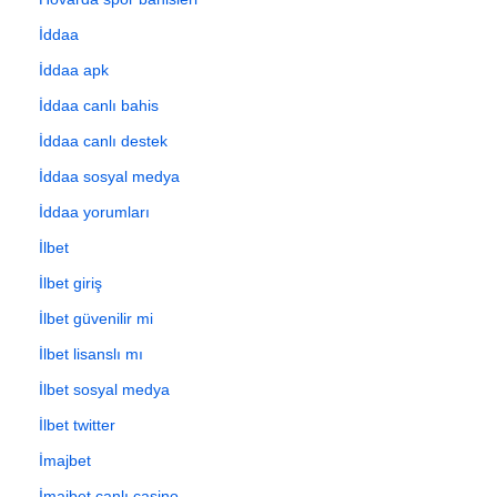
İddaa
İddaa apk
İddaa canlı bahis
İddaa canlı destek
İddaa sosyal medya
İddaa yorumları
İlbet
İlbet giriş
İlbet güvenilir mi
İlbet lisanslı mı
İlbet sosyal medya
İlbet twitter
İmajbet
İmajbet canlı casino