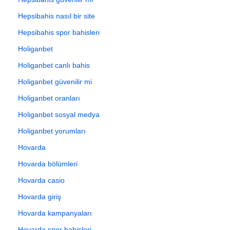
Hepsibahis nasıl bir site
Hepsibahis spor bahisleri
Holiganbet
Holiganbet canlı bahis
Holiganbet güvenilir mi
Holiganbet oranları
Holiganbet sosyal medya
Holiganbet yorumları
Hovarda
Hovarda bölümleri
Hovarda casio
Hovarda giriş
Hovarda kampanyaları
Hovarda spor bahisleri