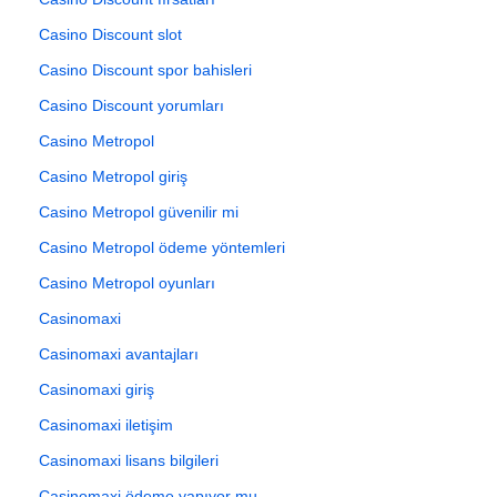
Casino Discount slot
Casino Discount spor bahisleri
Casino Discount yorumları
Casino Metropol
Casino Metropol giriş
Casino Metropol güvenilir mi
Casino Metropol ödeme yöntemleri
Casino Metropol oyunları
Casinomaxi
Casinomaxi avantajları
Casinomaxi giriş
Casinomaxi iletişim
Casinomaxi lisans bilgileri
Casinomaxi ödeme yapıyor mu