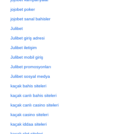
jojobet poker
jojobet sanal bahisler
Julibet
Julibet giriş adresi
Julibet iletişim
Julibet mobil giriş
Julibet promosyonları
Julibet sosyal medya
kaçak bahis siteleri
kaçak canlı bahis siteleri
kaçak canlı casino siteleri
kaçak casino siteleri
kaçak iddaa siteleri
kaçak slot siteleri