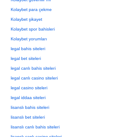
Kolaybet para çekme
Kolaybet şikayet
Kolaybet spor bahisleri
Kolaybet yorumları
legal bahis siteleri
legal bet siteleri
legal canlı bahis siteleri
legal canlı casino siteleri
legal casino siteleri
legal iddaa siteleri
lisanslı bahis siteleri
lisanslı bet siteleri
lisanslı canlı bahis siteleri
lisanslı canlı casino siteleri