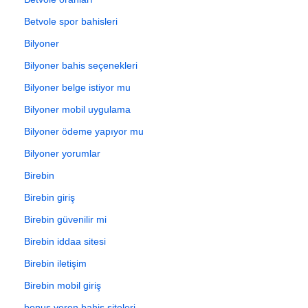
Betvole spor bahisleri
Bilyoner
Bilyoner bahis seçenekleri
Bilyoner belge istiyor mu
Bilyoner mobil uygulama
Bilyoner ödeme yapıyor mu
Bilyoner yorumlar
Birebin
Birebin giriş
Birebin güvenilir mi
Birebin iddaa sitesi
Birebin iletişim
Birebin mobil giriş
bonus veren bahis siteleri