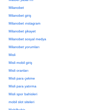
Milanobet
Milanobet giriş
Milanobet ınstagram
Milanobet şikayet
Milanobet sosyal medya
Milanobet yorumları
Misli
Misli mobil giriş
Misli oranları
Misli para çekme
Misli para yatırma
Misli spor bahisleri
mobil slot siteleri
Mobilbahis