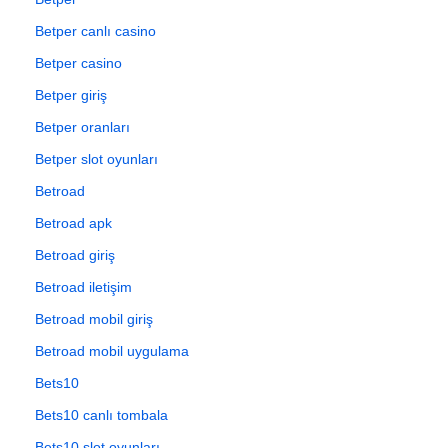
Betper canlı casino
Betper casino
Betper giriş
Betper oranları
Betper slot oyunları
Betroad
Betroad apk
Betroad giriş
Betroad iletişim
Betroad mobil giriş
Betroad mobil uygulama
Bets10
Bets10 canlı tombala
Bets10 slot oyunları