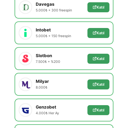
Davegas
Katıl
5.000₺ + 300 freespin
Intobet
Katıl
5.000₺ + 150 freespin
Slotbon
Katıl
7.500₺ + %200
Milyar
Katıl
8.000₺
Genzobet
Katıl
4.000₺ Her Ay