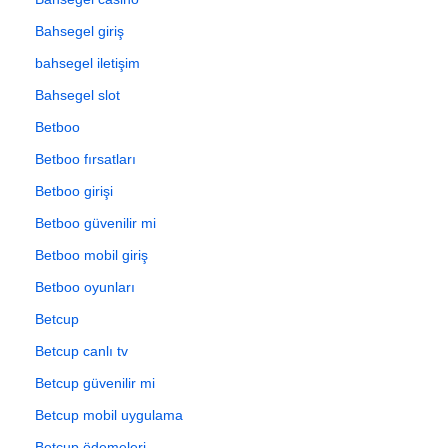
Bahsegel giriş
bahsegel iletişim
Bahsegel slot
Betboo
Betboo fırsatları
Betboo girişi
Betboo güvenilir mi
Betboo mobil giriş
Betboo oyunları
Betcup
Betcup canlı tv
Betcup güvenilir mi
Betcup mobil uygulama
Betcup ödemeleri