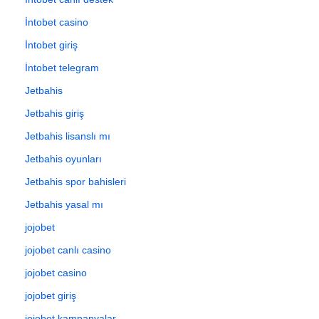
İntobet casino
İntobet giriş
İntobet telegram
Jetbahis
Jetbahis giriş
Jetbahis lisanslı mı
Jetbahis oyunları
Jetbahis spor bahisleri
Jetbahis yasal mı
jojobet
jojobet canlı casino
jojobet casino
jojobet giriş
jojobet kampanyalar