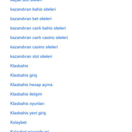
kazandıran bahis siteleri
kazandıran bet siteleri
kazandıran canlı bahis siteleri
kazandıran canlı casino siteleri
kazandıran casino siteleri
kazandıran slot siteleri
Klasbahis
Klasbahis giriş
Klasbahis hesap açma
Klasbahis iletişim
Klasbahis oyunları
Klasbahis yeni giriş
Kolaybet
Kolaybet güvenilir mi