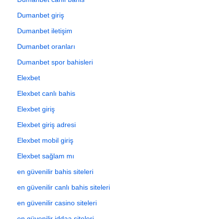
Dumanbet giriş
Dumanbet iletişim
Dumanbet oranları
Dumanbet spor bahisleri
Elexbet
Elexbet canlı bahis
Elexbet giriş
Elexbet giriş adresi
Elexbet mobil giriş
Elexbet sağlam mı
en güvenilir bahis siteleri
en güvenilir canlı bahis siteleri
en güvenilir casino siteleri
en güvenilir iddaa siteleri