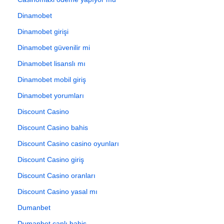
Dinamobet
Dinamobet girişi
Dinamobet güvenilir mi
Dinamobet lisanslı mı
Dinamobet mobil giriş
Dinamobet yorumları
Discount Casino
Discount Casino bahis
Discount Casino casino oyunları
Discount Casino giriş
Discount Casino oranları
Discount Casino yasal mı
Dumanbet
Dumanbet canlı bahis