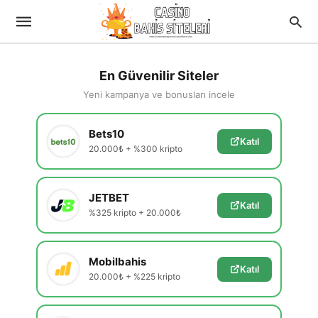
En Güvenilir Siteler
Yeni kampanya ve bonusları incele
Bets10
Katıl
20.000₺ + %300 kripto
JETBET
Katıl
%325 kripto + 20.000₺
Mobilbahis
Katıl
20.000₺ + %225 kripto