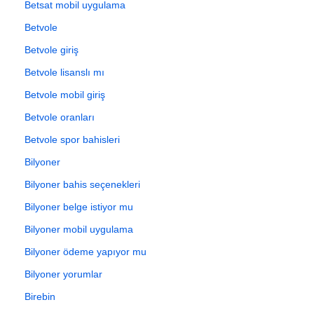
Betsat mobil uygulama
Betvole
Betvole giriş
Betvole lisanslı mı
Betvole mobil giriş
Betvole oranları
Betvole spor bahisleri
Bilyoner
Bilyoner bahis seçenekleri
Bilyoner belge istiyor mu
Bilyoner mobil uygulama
Bilyoner ödeme yapıyor mu
Bilyoner yorumlar
Birebin