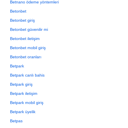
Betnano ödeme yöntemleri
Betonbet
Betonbet giriş
Betonbet güvenilir mi
Betonbet iletişim
Betonbet mobil giriş
Betonbet oranları
Betpark
Betpark canlı bahis
Betpark giriş
Betpark iletişim
Betpark mobil giriş
Betpark üyelik
Betpas