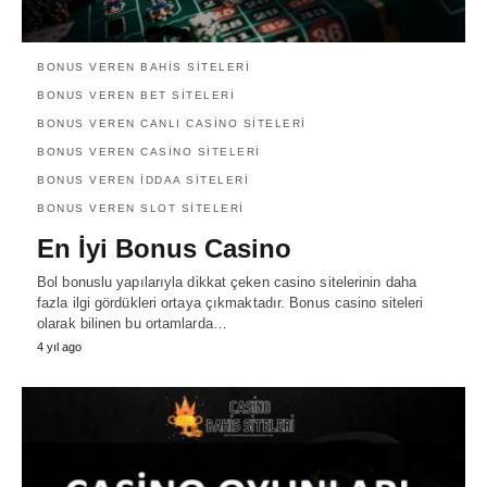
BONUS VEREN BAHIS SITELERI
BONUS VEREN BET SITELERI
BONUS VEREN CANLI CASINO SITELERI
BONUS VEREN CASINO SITELERI
BONUS VEREN IDDAA SITELERI
BONUS VEREN SLOT SITELERI
En İyi Bonus Casino
Bol bonuslu yapılarıyla dikkat çeken casino sitelerinin daha
fazla ilgi gördükleri ortaya çıkmaktadır. Bonus casino siteleri
olarak bilinen bu ortamlarda…
4 yıl ago