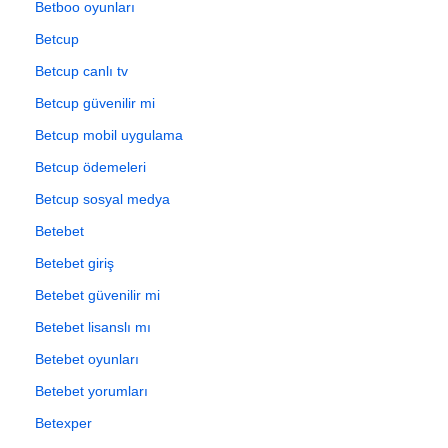
Betboo oyunları
Betcup
Betcup canlı tv
Betcup güvenilir mi
Betcup mobil uygulama
Betcup ödemeleri
Betcup sosyal medya
Betebet
Betebet giriş
Betebet güvenilir mi
Betebet lisanslı mı
Betebet oyunları
Betebet yorumları
Betexper