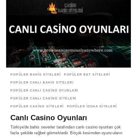
POPÜLER BAHIS SITELERI
POPÜLER BET SITELERI
POPÜLER CANLI BAHIS SITELERI
POPÜLER CANLI CASINO OYUNLARI
POPÜLER CANLI CASINO SITELERI
POPÜLER CASINO SITELERI
POPÜLER IDDAA SITELERI
Canlı Casino Oyunları
Türkiye'de bahis severler tarafından canlı casino oyunları çok
fazla şekilde rağbet görmektedir. Birçok kesimden oyuncuların