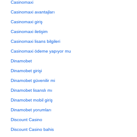
Casinomaxi
Casinomaxi avantajları
Casinomaxi giriş
Casinomaxi iletişim
Casinomaxi lisans bilgileri
Casinomaxi ödeme yapıyor mu
Dinamobet
Dinamobet girişi
Dinamobet güvenilir mi
Dinamobet lisanslı mı
Dinamobet mobil giriş
Dinamobet yorumları
Discount Casino
Discount Casino bahis