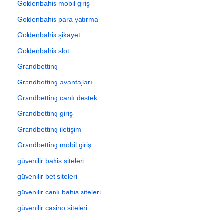
Goldenbahis mobil giriş
Goldenbahis para yatırma
Goldenbahis şikayet
Goldenbahis slot
Grandbetting
Grandbetting avantajları
Grandbetting canlı destek
Grandbetting giriş
Grandbetting iletişim
Grandbetting mobil giriş
güvenilir bahis siteleri
güvenilir bet siteleri
güvenilir canlı bahis siteleri
güvenilir casino siteleri