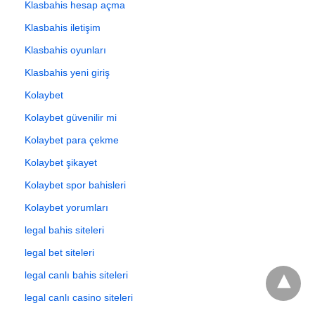
Klasbahis hesap açma
Klasbahis iletişim
Klasbahis oyunları
Klasbahis yeni giriş
Kolaybet
Kolaybet güvenilir mi
Kolaybet para çekme
Kolaybet şikayet
Kolaybet spor bahisleri
Kolaybet yorumları
legal bahis siteleri
legal bet siteleri
legal canlı bahis siteleri
legal canlı casino siteleri