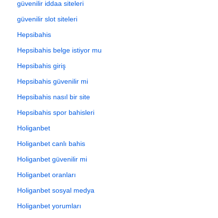
güvenilir iddaa siteleri
güvenilir slot siteleri
Hepsibahis
Hepsibahis belge istiyor mu
Hepsibahis giriş
Hepsibahis güvenilir mi
Hepsibahis nasıl bir site
Hepsibahis spor bahisleri
Holiganbet
Holiganbet canlı bahis
Holiganbet güvenilir mi
Holiganbet oranları
Holiganbet sosyal medya
Holiganbet yorumları