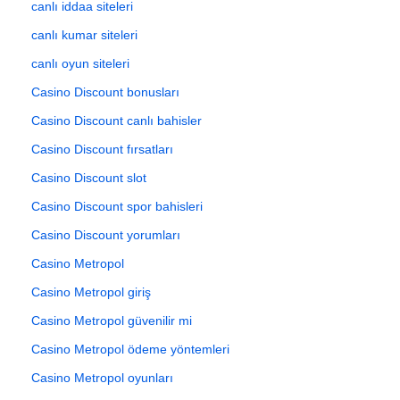
canlı iddaa siteleri
canlı kumar siteleri
canlı oyun siteleri
Casino Discount bonusları
Casino Discount canlı bahisler
Casino Discount fırsatları
Casino Discount slot
Casino Discount spor bahisleri
Casino Discount yorumları
Casino Metropol
Casino Metropol giriş
Casino Metropol güvenilir mi
Casino Metropol ödeme yöntemleri
Casino Metropol oyunları