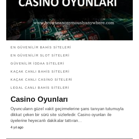
EN GÜVENILIR BAHIS SITELERI
EN GÜVENILIR SLOT SITELERI
GÜVENILIR IDDAA SITELERI
KAÇAK CANLI BAHIS SITELERI
KAÇAK CANLI CASINO SITELERI
LEGAL CANLI BAHIS SITELERI
Casino Oyunları
Oyuncuların güzel vakit geçirmelerine şans tanıyan tutumuyla
dikkat çeken bir sürü site sizlerledir. Casino oyunları ile
üyelerine heyecanlı dakikalar tattıran…
4 yıl ago