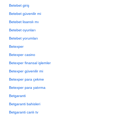
Betebet giriş
Betebet güvenilir mi
Betebet lisanslı mı
Betebet oyunları
Betebet yorumları
Betexper
Betexper casino
Betexper finansal işlemler
Betexper güvenilir mi
Betexper para çekme
Betexper para yatırma
Betgaranti
Betgaranti bahisleri
Betgaranti canlı tv