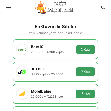
En Güvenilir Siteler
Yeni kampanya ve bonusları incele
Bets10
Katıl
20.000₺ + %300 kripto
JETBET
Katıl
%325 kripto + 20.000₺
Mobilbahis
Katıl
20.000₺ + %225 kripto