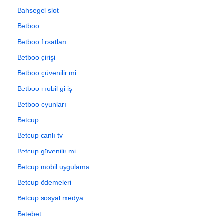
Bahsegel slot
Betboo
Betboo fırsatları
Betboo girişi
Betboo güvenilir mi
Betboo mobil giriş
Betboo oyunları
Betcup
Betcup canlı tv
Betcup güvenilir mi
Betcup mobil uygulama
Betcup ödemeleri
Betcup sosyal medya
Betebet