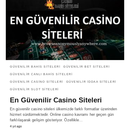
GÜVENILIR BAHIS SITELERI
GÜVENILIR BET SITELERI
GÜVENILIR CANLI BAHIS SITELERI
GÜVENILIR CASINO SITELERI
GÜVENILIR IDDAA SITELERI
GÜVENILIR SLOT SITELERI
En Güvenilir Casino Siteleri
En güvenilir casino siteleri ülkemizde farklı formatlar üzerinden
hizmet sürdürmektedir. Online casino kavramı her geçen gün
farklılaşarak gelişim gösteriyor. Özellikle…
4 yıl ago