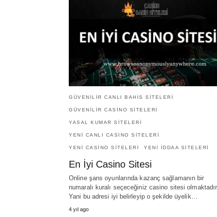
GÜVENILIR CANLI BAHIS SITELERI
GÜVENILIR CASINO SITELERI
YASAL KUMAR SITELERI
YENI CANLI CASINO SITELERI
YENI CASINO SITELERI
YENI IDDAA SITELERI
En İyi Casino Sitesi
Online şans oyunlarında kazanç sağlamanın bir
numaralı kuralı seçeceğiniz casino sitesi olmaktadır
Yani bu adresi iyi belirleyip o şekilde üyelik…
4 yıl ago