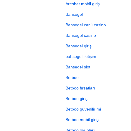
Aresbet mobil giriş
Bahsegel
Bahsegel canlı casino
Bahsegel casino
Bahsegel giriş
bahsegel iletişim
Bahsegel slot
Betboo
Betboo fırsatları
Betboo girişi
Betboo güvenilir mi
Betboo mobil giriş
Betboo oyunları