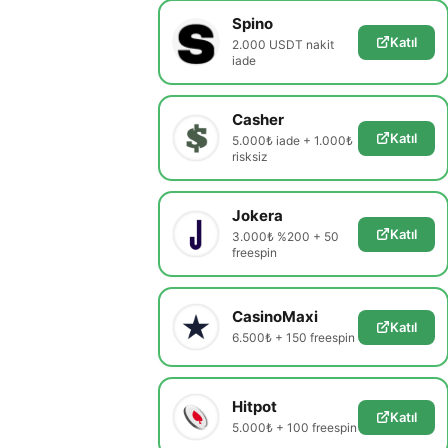
Spino
Katıl
2.000 USDT nakit
iade
Casher
Katıl
5.000₺ iade + 1.000₺
risksiz
Jokera
Katıl
3.000₺ %200 + 50
freespin
CasinoMaxi
Katıl
6.500₺ + 150 freespin
Hitpot
Katıl
5.000₺ + 100 freespin