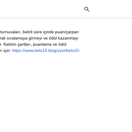
turnuvaları, belirli süre içinde puan/çarpan
rak sıralamaya girmeyi ve ödül kazanmayı
r. Katılım şartları, puanlama ve ödül
Typ
ı için:
https://www.bets10.blog/yazi/bets10-
your
sea
que
and
hit
ente