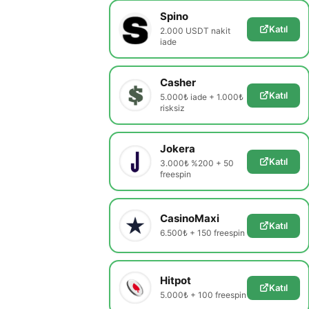
Spino
Katıl
2.000 USDT nakit
iade
Casher
Katıl
5.000₺ iade + 1.000₺
risksiz
Jokera
Katıl
3.000₺ %200 + 50
freespin
CasinoMaxi
Katıl
6.500₺ + 150 freespin
Hitpot
Katıl
5.000₺ + 100 freespin