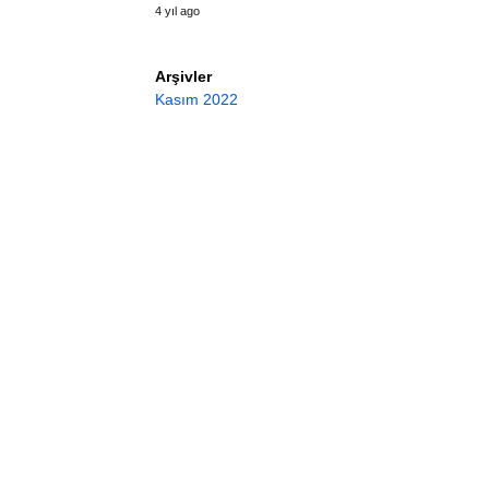
4 yıl ago
Arşivler
Kasım 2022