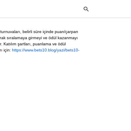
turnuvaları, belirli süre içinde puan/çarpan
rak sıralamaya girmeyi ve ödül kazanmayı
r. Katılım şartları, puanlama ve ödül
Typ
ı için:
https://www.bets10.blog/yazi/bets10-
your
sea
que
and
hit
ente