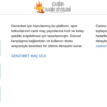
Genzobet için hazırlanmış bu platform, spor
Casino 
tutkunlarının canlı maç yayınlarına hızlı ve kolay
toplaya
şekilde erişebilmesi için tasarlanmıştır. Güncel
hedefle
karşılaşma bağlantıları ve kullanıcı dostu
detaylar
arayüzüyle kesintisiz bir izleme deneyimi sunar.
casino/
GENZOBET MAÇ İZLE