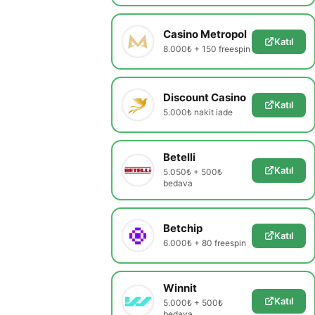
Casino Metropol
Katıl
8.000₺ + 150 freespin
Discount Casino
Katıl
5.000₺ nakit iade
Betelli
Katıl
5.050₺ + 500₺
bedava
Betchip
Katıl
6.000₺ + 80 freespin
Winnit
Katıl
5.000₺ + 500₺
bedava