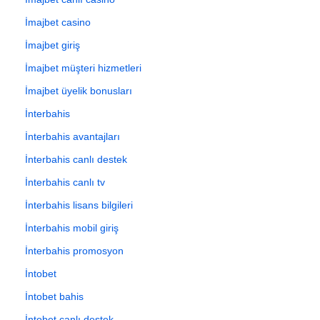
İmajbet casino
İmajbet giriş
İmajbet müşteri hizmetleri
İmajbet üyelik bonusları
İnterbahis
İnterbahis avantajları
İnterbahis canlı destek
İnterbahis canlı tv
İnterbahis lisans bilgileri
İnterbahis mobil giriş
İnterbahis promosyon
İntobet
İntobet bahis
İntobet canlı destek