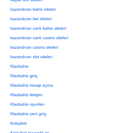
kazandıran bahis siteleri
kazandıran bet siteleri
kazandıran canlı bahis siteleri
kazandıran canlı casino siteleri
kazandıran casino siteleri
kazandıran slot siteleri
Klasbahis
Klasbahis giriş
Klasbahis hesap açma
Klasbahis iletişim
Klasbahis oyunları
Klasbahis yeni giriş
Kolaybet
Kolaybet güvenilir mi