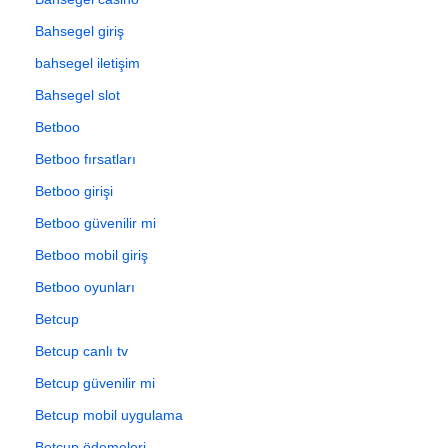
Bahsegel giriş
bahsegel iletişim
Bahsegel slot
Betboo
Betboo fırsatları
Betboo girişi
Betboo güvenilir mi
Betboo mobil giriş
Betboo oyunları
Betcup
Betcup canlı tv
Betcup güvenilir mi
Betcup mobil uygulama
Betcup ödemeleri