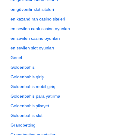
en güvenilir slot siteleri
en kazandıran casino siteleri
en sevilen canlı casino oyunları
en sevilen casino oyunları
en sevilen slot oyunları
Genel
Goldenbahis
Goldenbahis giriş
Goldenbahis mobil giriş
Goldenbahis para yatırma
Goldenbahis şikayet
Goldenbahis slot
Grandbetting
Grandbetting avantajları