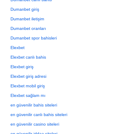
Dumanbet giriş
Dumanbet iletişim
Dumanbet oranları
Dumanbet spor bahisleri
Elexbet
Elexbet canlı bahis
Elexbet giriş
Elexbet giriş adresi
Elexbet mobil giriş
Elexbet sağlam mı
en güvenilir bahis siteleri
en güvenilir canlı bahis siteleri
en güvenilir casino siteleri
en güvenilir iddaa siteleri