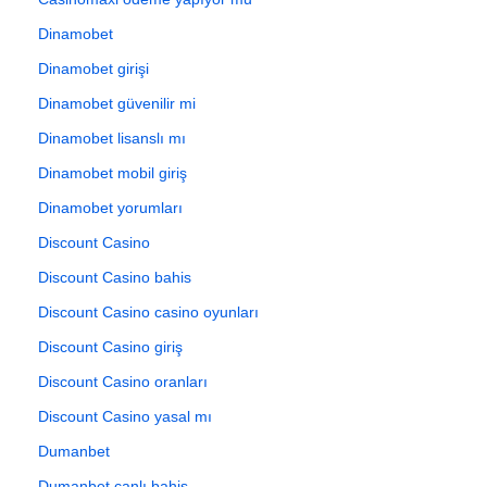
Dinamobet
Dinamobet girişi
Dinamobet güvenilir mi
Dinamobet lisanslı mı
Dinamobet mobil giriş
Dinamobet yorumları
Discount Casino
Discount Casino bahis
Discount Casino casino oyunları
Discount Casino giriş
Discount Casino oranları
Discount Casino yasal mı
Dumanbet
Dumanbet canlı bahis