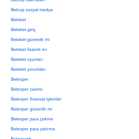
Betcup sosyal medya
Betebet
Betebet giriş
Betebet güvenilir mi
Betebet lisanslı mı
Betebet oyunları
Betebet yorumları
Betexper
Betexper casino
Betexper finansal işlemler
Betexper güvenilir mi
Betexper para çekme
Betexper para yatırma
Betgaranti