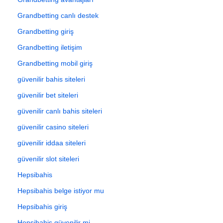
Grandbetting canlı destek
Grandbetting giriş
Grandbetting iletişim
Grandbetting mobil giriş
güvenilir bahis siteleri
güvenilir bet siteleri
güvenilir canlı bahis siteleri
güvenilir casino siteleri
güvenilir iddaa siteleri
güvenilir slot siteleri
Hepsibahis
Hepsibahis belge istiyor mu
Hepsibahis giriş
Hepsibahis güvenilir mi