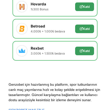
Hovarda
Katıl
%300 Bonus
Betroad
Katıl
4.000₺ + 1.000₺ bedava
Rexbet
Katıl
3.000₺ + 1.500₺ bedava
Genzobet için hazırlanmış bu platform, spor tutkunlarının
canlı maç yayınlarına hızlı ve kolay şekilde erişebilmesi için
tasarlanmıştır. Güncel karşılaşma bağlantıları ve kullanıcı
dostu arayüzüyle kesintisiz bir izleme deneyimi sunar.