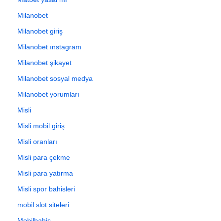
Milanobet
Milanobet giriş
Milanobet ınstagram
Milanobet şikayet
Milanobet sosyal medya
Milanobet yorumları
Misli
Misli mobil giriş
Misli oranları
Misli para çekme
Misli para yatırma
Misli spor bahisleri
mobil slot siteleri
Mobilbahis