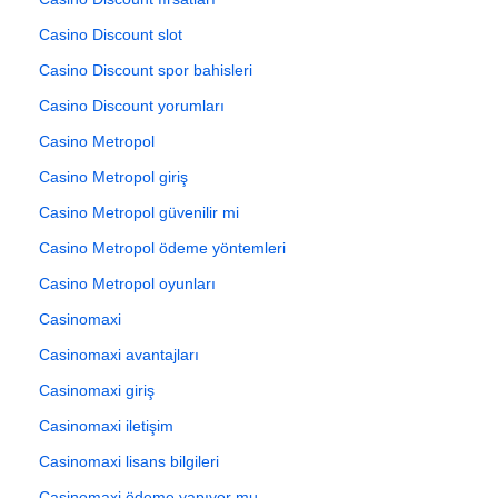
Casino Discount slot
Casino Discount spor bahisleri
Casino Discount yorumları
Casino Metropol
Casino Metropol giriş
Casino Metropol güvenilir mi
Casino Metropol ödeme yöntemleri
Casino Metropol oyunları
Casinomaxi
Casinomaxi avantajları
Casinomaxi giriş
Casinomaxi iletişim
Casinomaxi lisans bilgileri
Casinomaxi ödeme yapıyor mu