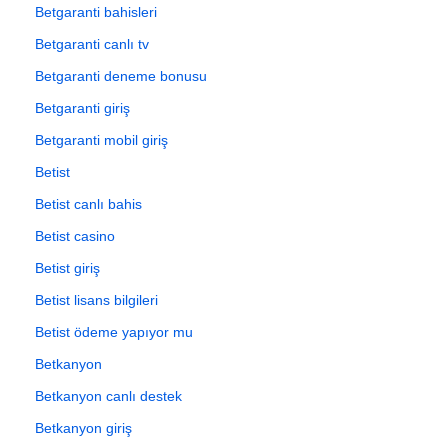
Betgaranti bahisleri
Betgaranti canlı tv
Betgaranti deneme bonusu
Betgaranti giriş
Betgaranti mobil giriş
Betist
Betist canlı bahis
Betist casino
Betist giriş
Betist lisans bilgileri
Betist ödeme yapıyor mu
Betkanyon
Betkanyon canlı destek
Betkanyon giriş