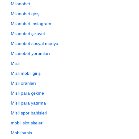
Milanobet
Milanobet giriş
Milanobet ınstagram
Milanobet şikayet
Milanobet sosyal medya
Milanobet yorumları
Misli
Misli mobil giriş
Misli oranları
Misli para çekme
Misli para yatırma
Misli spor bahisleri
mobil slot siteleri
Mobilbahis