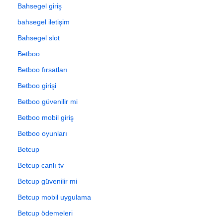
Bahsegel giriş
bahsegel iletişim
Bahsegel slot
Betboo
Betboo fırsatları
Betboo girişi
Betboo güvenilir mi
Betboo mobil giriş
Betboo oyunları
Betcup
Betcup canlı tv
Betcup güvenilir mi
Betcup mobil uygulama
Betcup ödemeleri