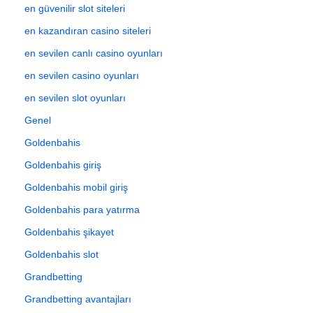
en güvenilir slot siteleri
en kazandıran casino siteleri
en sevilen canlı casino oyunları
en sevilen casino oyunları
en sevilen slot oyunları
Genel
Goldenbahis
Goldenbahis giriş
Goldenbahis mobil giriş
Goldenbahis para yatırma
Goldenbahis şikayet
Goldenbahis slot
Grandbetting
Grandbetting avantajları