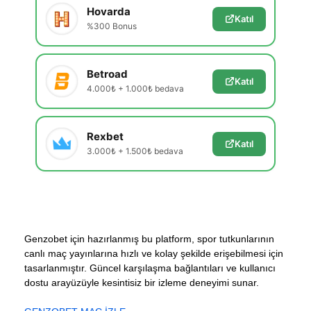
Hovarda
Katıl
%300 Bonus
Betroad
Katıl
4.000₺ + 1.000₺ bedava
Rexbet
Katıl
3.000₺ + 1.500₺ bedava
Genzobet için hazırlanmış bu platform, spor tutkunlarının
canlı maç yayınlarına hızlı ve kolay şekilde erişebilmesi için
tasarlanmıştır. Güncel karşılaşma bağlantıları ve kullanıcı
dostu arayüzüyle kesintisiz bir izleme deneyimi sunar.