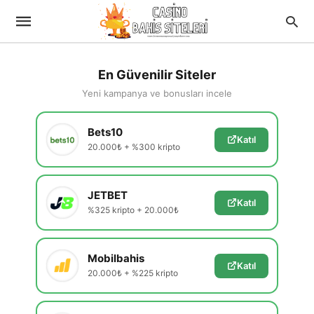
En Güvenilir Siteler
Yeni kampanya ve bonusları incele
Bets10
Katıl
20.000₺ + %300 kripto
JETBET
Katıl
%325 kripto + 20.000₺
Mobilbahis
Katıl
20.000₺ + %225 kripto