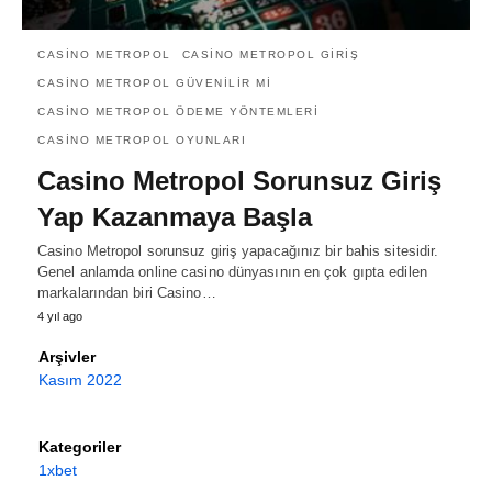
CASINO METROPOL
CASINO METROPOL GIRIŞ
CASINO METROPOL GÜVENILIR MI
CASINO METROPOL ÖDEME YÖNTEMLERI
CASINO METROPOL OYUNLARI
Casino Metropol Sorunsuz Giriş
Yap Kazanmaya Başla
Casino Metropol sorunsuz giriş yapacağınız bir bahis sitesidir.
Genel anlamda online casino dünyasının en çok gıpta edilen
markalarından biri Casino…
4 yıl ago
Arşivler
Kasım 2022
Kategoriler
1xbet