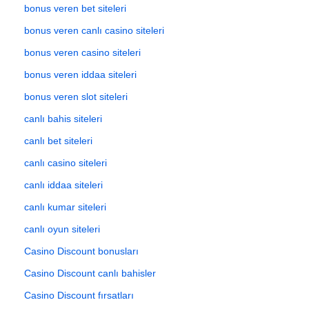
bonus veren bet siteleri
bonus veren canlı casino siteleri
bonus veren casino siteleri
bonus veren iddaa siteleri
bonus veren slot siteleri
canlı bahis siteleri
canlı bet siteleri
canlı casino siteleri
canlı iddaa siteleri
canlı kumar siteleri
canlı oyun siteleri
Casino Discount bonusları
Casino Discount canlı bahisler
Casino Discount fırsatları