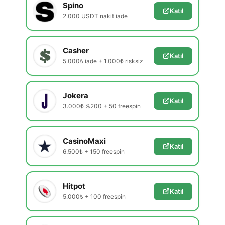
Spino
Katıl
2.000 USDT nakit iade
Casher
Katıl
5.000₺ iade + 1.000₺ risksiz
Jokera
Katıl
3.000₺ %200 + 50 freespin
CasinoMaxi
Katıl
6.500₺ + 150 freespin
Hitpot
Katıl
5.000₺ + 100 freespin