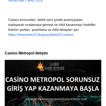
GENZOBET MAÇ İZLE
Casino turnuvaları, belirli süre içinde puan/çarpan
toplayarak sıralamaya girmeyi ve ödül kazanmayı hedefler.
Katılım şartları, puanlama ve ödül detayları için:
https://www.bets10.blog/yazi/bets10-casino/
Casino Metropol iletişim