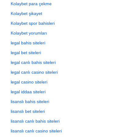
Kolaybet para çekme
Kolaybet şikayet
Kolaybet spor bahisleri
Kolaybet yorumları
legal bahis siteleri
legal bet siteleri
legal canlı bahis siteleri
legal canlı casino siteleri
legal casino siteleri
legal iddaa siteleri
lisanslı bahis siteleri
lisanslı bet siteleri
lisanslı canlı bahis siteleri
lisanslı canlı casino siteleri