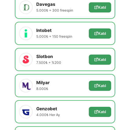
Davegas
Katıl
5.000₺ + 300 freespin
Intobet
Katıl
5.000₺ + 150 freespin
Slotbon
Katıl
7.500₺ + %200
Milyar
Katıl
8.000₺
Genzobet
Katıl
4.000₺ Her Ay