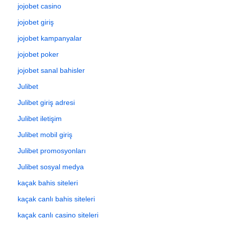
jojobet casino
jojobet giriş
jojobet kampanyalar
jojobet poker
jojobet sanal bahisler
Julibet
Julibet giriş adresi
Julibet iletişim
Julibet mobil giriş
Julibet promosyonları
Julibet sosyal medya
kaçak bahis siteleri
kaçak canlı bahis siteleri
kaçak canlı casino siteleri