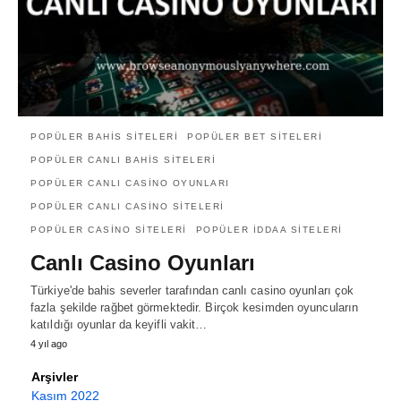
POPÜLER BAHIS SITELERI
POPÜLER BET SITELERI
POPÜLER CANLI BAHIS SITELERI
POPÜLER CANLI CASINO OYUNLARI
POPÜLER CANLI CASINO SITELERI
POPÜLER CASINO SITELERI
POPÜLER IDDAA SITELERI
Canlı Casino Oyunları
Türkiye'de bahis severler tarafından canlı casino oyunları çok
fazla şekilde rağbet görmektedir. Birçok kesimden oyuncuların
katıldığı oyunlar da keyifli vakit…
4 yıl ago
Arşivler
Kasım 2022