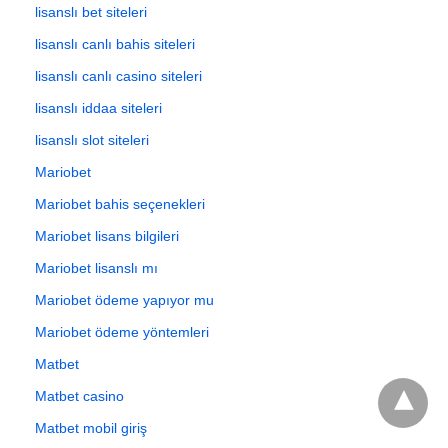
lisanslı bet siteleri
lisanslı canlı bahis siteleri
lisanslı canlı casino siteleri
lisanslı iddaa siteleri
lisanslı slot siteleri
Mariobet
Mariobet bahis seçenekleri
Mariobet lisans bilgileri
Mariobet lisanslı mı
Mariobet ödeme yapıyor mu
Mariobet ödeme yöntemleri
Matbet
Matbet casino
Matbet mobil giriş