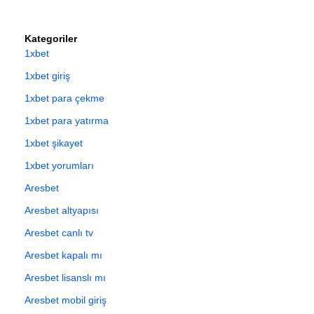
Kategoriler
1xbet
1xbet giriş
1xbet para çekme
1xbet para yatırma
1xbet şikayet
1xbet yorumları
Aresbet
Aresbet altyapısı
Aresbet canlı tv
Aresbet kapalı mı
Aresbet lisanslı mı
Aresbet mobil giriş