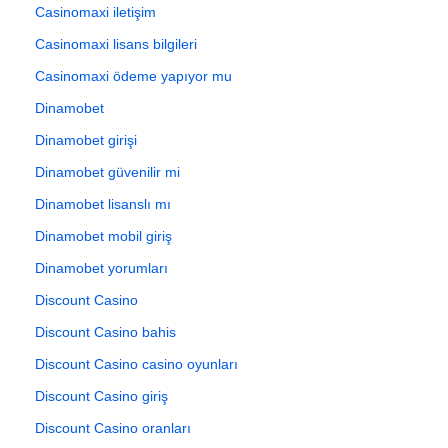
Casinomaxi iletişim
Casinomaxi lisans bilgileri
Casinomaxi ödeme yapıyor mu
Dinamobet
Dinamobet girişi
Dinamobet güvenilir mi
Dinamobet lisanslı mı
Dinamobet mobil giriş
Dinamobet yorumları
Discount Casino
Discount Casino bahis
Discount Casino casino oyunları
Discount Casino giriş
Discount Casino oranları