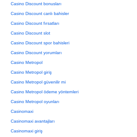
Casino Discount bonusları
Casino Discount canlı bahisler
Casino Discount fırsatları
Casino Discount slot
Casino Discount spor bahisleri
Casino Discount yorumları
Casino Metropol
Casino Metropol giriş
Casino Metropol güvenilir mi
Casino Metropol ödeme yöntemleri
Casino Metropol oyunları
Casinomaxi
Casinomaxi avantajları
Casinomaxi giriş