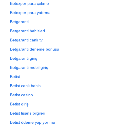
Betexper para çekme
Betexper para yatırma
Betgaranti
Betgaranti bahisleri
Betgaranti canlı tv
Betgaranti deneme bonusu
Betgaranti giriş
Betgaranti mobil giriş
Betist
Betist canlı bahis
Betist casino
Betist giriş
Betist lisans bilgileri
Betist ödeme yapıyor mu