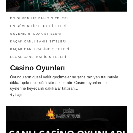
EN GÜVENILIR BAHIS SITELERI
EN GÜVENILIR SLOT SITELERI
GÜVENILIR IDDAA SITELERI
KAÇAK CANLI BAHIS SITELERI
KAÇAK CANLI CASINO SITELERI
LEGAL CANLI BAHIS SITELERI
Casino Oyunları
Oyuncuların güzel vakit geçirmelerine şans tanıyan tutumuyla
dikkat çeken bir sürü site sizlerledir. Casino oyunları ile
üyelerine heyecanlı dakikalar tattıran…
4 yıl ago