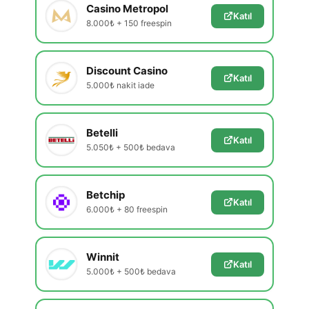
Casino Metropol
Katıl
8.000₺ + 150 freespin
Discount Casino
Katıl
5.000₺ nakit iade
Betelli
Katıl
5.050₺ + 500₺ bedava
Betchip
Katıl
6.000₺ + 80 freespin
Winnit
Katıl
5.000₺ + 500₺ bedava