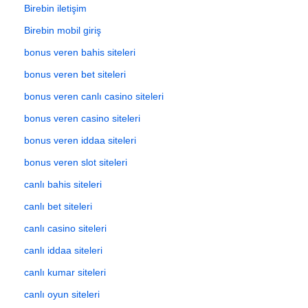
Birebin iletişim
Birebin mobil giriş
bonus veren bahis siteleri
bonus veren bet siteleri
bonus veren canlı casino siteleri
bonus veren casino siteleri
bonus veren iddaa siteleri
bonus veren slot siteleri
canlı bahis siteleri
canlı bet siteleri
canlı casino siteleri
canlı iddaa siteleri
canlı kumar siteleri
canlı oyun siteleri