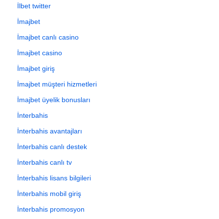
İlbet twitter
İmajbet
İmajbet canlı casino
İmajbet casino
İmajbet giriş
İmajbet müşteri hizmetleri
İmajbet üyelik bonusları
İnterbahis
İnterbahis avantajları
İnterbahis canlı destek
İnterbahis canlı tv
İnterbahis lisans bilgileri
İnterbahis mobil giriş
İnterbahis promosyon