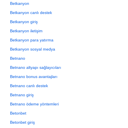
Betkanyon
Betkanyon canlı destek
Betkanyon giriş
Betkanyon iletişim
Betkanyon para yatırma
Betkanyon sosyal medya
Betnano
Betnano altyapı sağlayıcıları
Betnano bonus avantajları
Betnano canlı destek
Betnano giriş
Betnano ödeme yöntemleri
Betonbet
Betonbet giriş