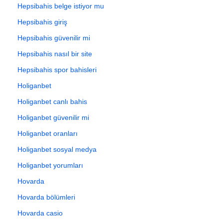
Hepsibahis belge istiyor mu
Hepsibahis giriş
Hepsibahis güvenilir mi
Hepsibahis nasıl bir site
Hepsibahis spor bahisleri
Holiganbet
Holiganbet canlı bahis
Holiganbet güvenilir mi
Holiganbet oranları
Holiganbet sosyal medya
Holiganbet yorumları
Hovarda
Hovarda bölümleri
Hovarda casio