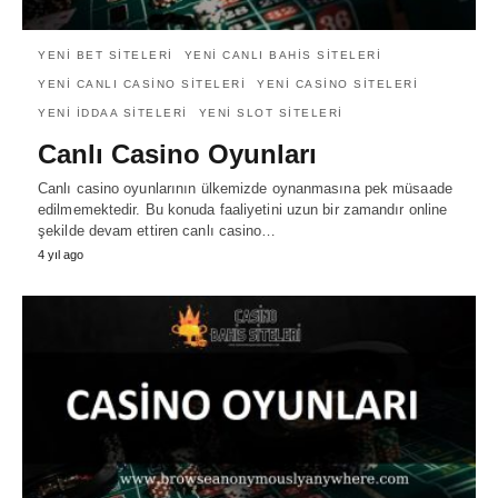
YENI BET SITELERI
YENI CANLI BAHIS SITELERI
YENI CANLI CASINO SITELERI
YENI CASINO SITELERI
YENI IDDAA SITELERI
YENI SLOT SITELERI
Canlı Casino Oyunları
Canlı casino oyunlarının ülkemizde oynanmasına pek müsaade
edilmemektedir. Bu konuda faaliyetini uzun bir zamandır online
şekilde devam ettiren canlı casino…
4 yıl ago