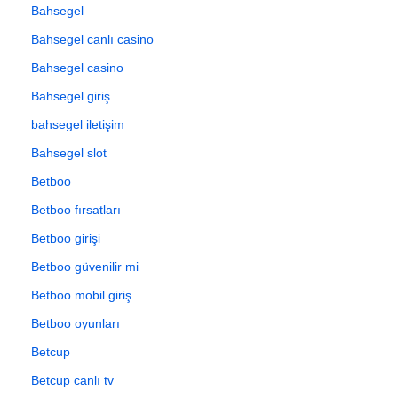
Bahsegel
Bahsegel canlı casino
Bahsegel casino
Bahsegel giriş
bahsegel iletişim
Bahsegel slot
Betboo
Betboo fırsatları
Betboo girişi
Betboo güvenilir mi
Betboo mobil giriş
Betboo oyunları
Betcup
Betcup canlı tv