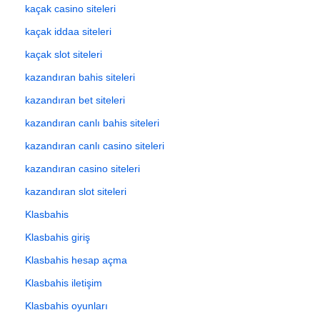
kaçak casino siteleri
kaçak iddaa siteleri
kaçak slot siteleri
kazandıran bahis siteleri
kazandıran bet siteleri
kazandıran canlı bahis siteleri
kazandıran canlı casino siteleri
kazandıran casino siteleri
kazandıran slot siteleri
Klasbahis
Klasbahis giriş
Klasbahis hesap açma
Klasbahis iletişim
Klasbahis oyunları