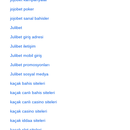
jojobet poker
jojobet sanal bahisler
Julibet
Julibet giriş adresi
Julibet iletişim
Julibet mobil giriş
Julibet promosyonları
Julibet sosyal medya
kaçak bahis siteleri
kaçak canlı bahis siteleri
kaçak canlı casino siteleri
kaçak casino siteleri
kaçak iddaa siteleri
kaçak slot siteleri