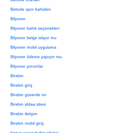
Betvole spor bahisleri
Bilyoner
Bilyoner bahis seçenekleri
Bilyoner belge istiyor mu
Bilyoner mobil uygulama
Bilyoner ödeme yapıyor mu
Bilyoner yorumlar
Birebin
Birebin giriş
Birebin güvenilir mi
Birebin iddaa sitesi
Birebin iletişim
Birebin mobil giriş
bonus veren bahis siteleri