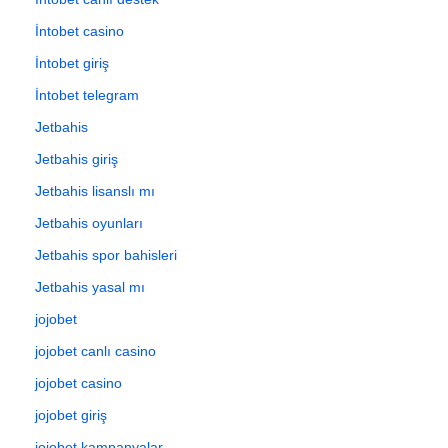
İntobet casino
İntobet giriş
İntobet telegram
Jetbahis
Jetbahis giriş
Jetbahis lisanslı mı
Jetbahis oyunları
Jetbahis spor bahisleri
Jetbahis yasal mı
jojobet
jojobet canlı casino
jojobet casino
jojobet giriş
jojobet kampanyalar