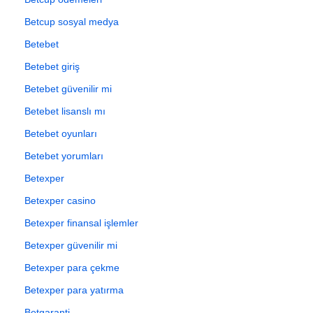
Betcup sosyal medya
Betebet
Betebet giriş
Betebet güvenilir mi
Betebet lisanslı mı
Betebet oyunları
Betebet yorumları
Betexper
Betexper casino
Betexper finansal işlemler
Betexper güvenilir mi
Betexper para çekme
Betexper para yatırma
Betgaranti