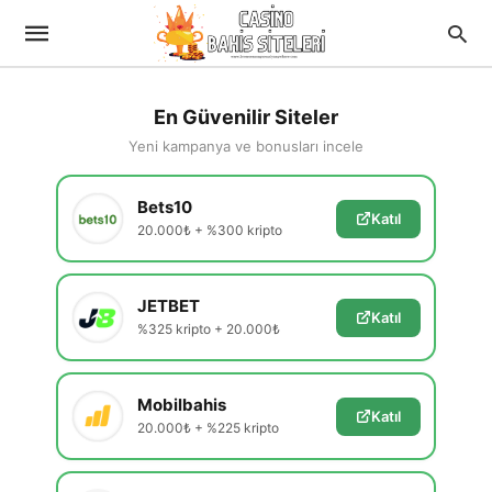
En Güvenilir Siteler
Yeni kampanya ve bonusları incele
Bets10
Katıl
20.000₺ + %300 kripto
JETBET
Katıl
%325 kripto + 20.000₺
Mobilbahis
Katıl
20.000₺ + %225 kripto