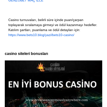
GENZOBET MAÇ İZLE
Casino turnuvaları, belirli süre içinde puan/çarpan
toplayarak sıralamaya girmeyi ve ödül kazanmayı hedefler.
Katılım şartları, puanlama ve ödül detayları için:
https://www.bets10.blog/yazi/bets10-casino/
casino siteleri bonusları