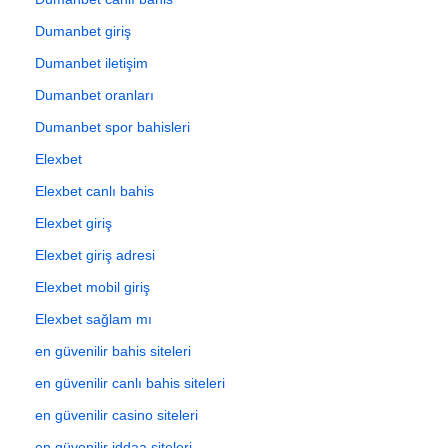
Dumanbet giriş
Dumanbet iletişim
Dumanbet oranları
Dumanbet spor bahisleri
Elexbet
Elexbet canlı bahis
Elexbet giriş
Elexbet giriş adresi
Elexbet mobil giriş
Elexbet sağlam mı
en güvenilir bahis siteleri
en güvenilir canlı bahis siteleri
en güvenilir casino siteleri
en güvenilir iddaa siteleri