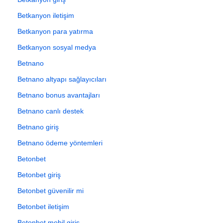
Betkanyon iletişim
Betkanyon para yatırma
Betkanyon sosyal medya
Betnano
Betnano altyapı sağlayıcıları
Betnano bonus avantajları
Betnano canlı destek
Betnano giriş
Betnano ödeme yöntemleri
Betonbet
Betonbet giriş
Betonbet güvenilir mi
Betonbet iletişim
Betonbet mobil giriş