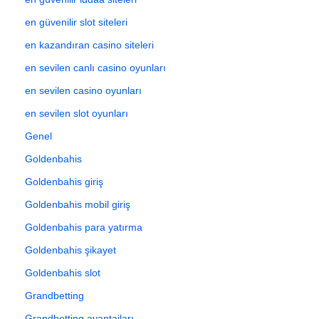
en güvenilir slot siteleri
en kazandıran casino siteleri
en sevilen canlı casino oyunları
en sevilen casino oyunları
en sevilen slot oyunları
Genel
Goldenbahis
Goldenbahis giriş
Goldenbahis mobil giriş
Goldenbahis para yatırma
Goldenbahis şikayet
Goldenbahis slot
Grandbetting
Grandbetting avantajları