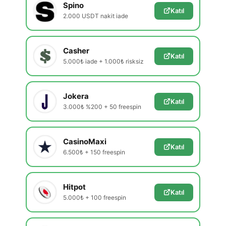
Spino
Katıl
2.000 USDT nakit iade
Casher
Katıl
5.000₺ iade + 1.000₺ risksiz
Jokera
Katıl
3.000₺ %200 + 50 freespin
CasinoMaxi
Katıl
6.500₺ + 150 freespin
Hitpot
Katıl
5.000₺ + 100 freespin