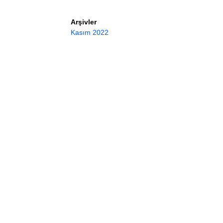
Arşivler
Kasım 2022