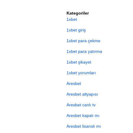
Kategoriler
1xbet
1xbet giriş
1xbet para çekme
1xbet para yatırma
1xbet şikayet
1xbet yorumları
Aresbet
Aresbet altyapısı
Aresbet canlı tv
Aresbet kapalı mı
Aresbet lisanslı mı