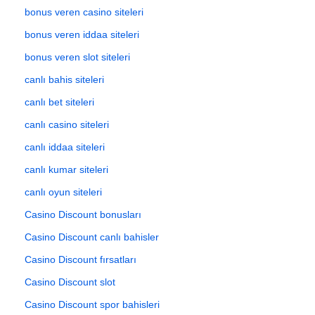
bonus veren casino siteleri
bonus veren iddaa siteleri
bonus veren slot siteleri
canlı bahis siteleri
canlı bet siteleri
canlı casino siteleri
canlı iddaa siteleri
canlı kumar siteleri
canlı oyun siteleri
Casino Discount bonusları
Casino Discount canlı bahisler
Casino Discount fırsatları
Casino Discount slot
Casino Discount spor bahisleri