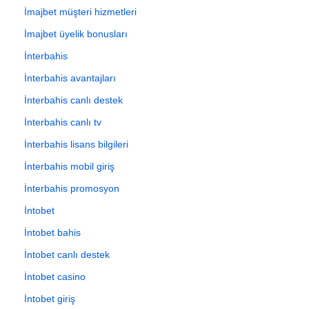
İmajbet müşteri hizmetleri
İmajbet üyelik bonusları
İnterbahis
İnterbahis avantajları
İnterbahis canlı destek
İnterbahis canlı tv
İnterbahis lisans bilgileri
İnterbahis mobil giriş
İnterbahis promosyon
İntobet
İntobet bahis
İntobet canlı destek
İntobet casino
İntobet giriş