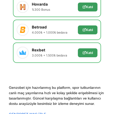
Hovarda
Katıl
%300 Bonus
Betroad
Katıl
4.000₺ + 1.000₺ bedava
Rexbet
Katıl
3.000₺ + 1.500₺ bedava
Genzobet için hazırlanmış bu platform, spor tutkunlarının
canlı maç yayınlarına hızlı ve kolay şekilde erişebilmesi için
tasarlanmıştır. Güncel karşılaşma bağlantıları ve kullanıcı
dostu arayüzüyle kesintisiz bir izleme deneyimi sunar.