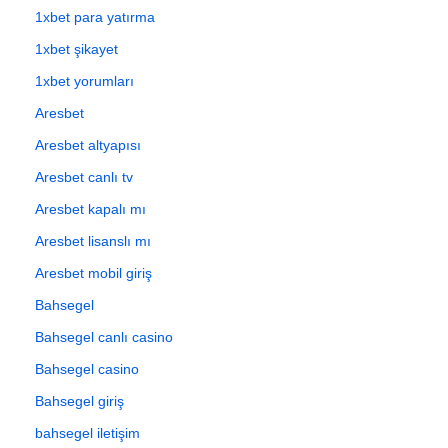
1xbet para yatırma
1xbet şikayet
1xbet yorumları
Aresbet
Aresbet altyapısı
Aresbet canlı tv
Aresbet kapalı mı
Aresbet lisanslı mı
Aresbet mobil giriş
Bahsegel
Bahsegel canlı casino
Bahsegel casino
Bahsegel giriş
bahsegel iletişim