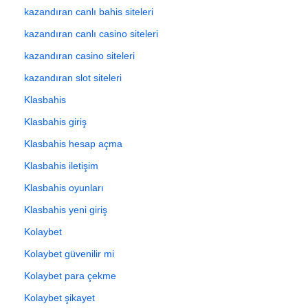
kazandıran canlı bahis siteleri
kazandıran canlı casino siteleri
kazandıran casino siteleri
kazandıran slot siteleri
Klasbahis
Klasbahis giriş
Klasbahis hesap açma
Klasbahis iletişim
Klasbahis oyunları
Klasbahis yeni giriş
Kolaybet
Kolaybet güvenilir mi
Kolaybet para çekme
Kolaybet şikayet