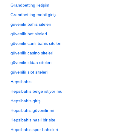
Grandbetting iletişim
Grandbetting mobil giriş
güvenilir bahis siteleri
güvenilir bet siteleri
güvenilir canlı bahis siteleri
güvenilir casino siteleri
güvenilir iddaa siteleri
güvenilir slot siteleri
Hepsibahis
Hepsibahis belge istiyor mu
Hepsibahis giriş
Hepsibahis güvenilir mi
Hepsibahis nasıl bir site
Hepsibahis spor bahisleri