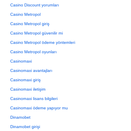
Casino Discount yorumları
Casino Metropol
Casino Metropol giriş
Casino Metropol güvenilir mi
Casino Metropol ödeme yöntemleri
Casino Metropol oyunları
Casinomaxi
Casinomaxi avantajları
Casinomaxi giriş
Casinomaxi iletişim
Casinomaxi lisans bilgileri
Casinomaxi ödeme yapıyor mu
Dinamobet
Dinamobet girişi