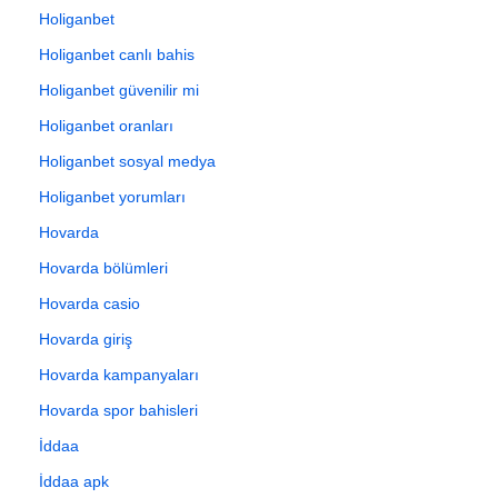
Holiganbet
Holiganbet canlı bahis
Holiganbet güvenilir mi
Holiganbet oranları
Holiganbet sosyal medya
Holiganbet yorumları
Hovarda
Hovarda bölümleri
Hovarda casio
Hovarda giriş
Hovarda kampanyaları
Hovarda spor bahisleri
İddaa
İddaa apk