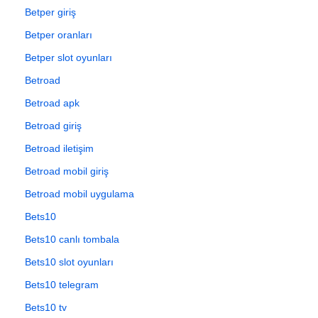
Betper giriş
Betper oranları
Betper slot oyunları
Betroad
Betroad apk
Betroad giriş
Betroad iletişim
Betroad mobil giriş
Betroad mobil uygulama
Bets10
Bets10 canlı tombala
Bets10 slot oyunları
Bets10 telegram
Bets10 tv