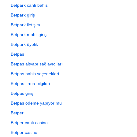
Betpark canlı bahis
Betpark giriş
Betpark iletişim
Betpark mobil giriş
Betpark üyelik
Betpas
Betpas altyapı sağlayıcıları
Betpas bahis seçenekleri
Betpas firma bilgileri
Betpas giriş
Betpas ödeme yapıyor mu
Betper
Betper canlı casino
Betper casino