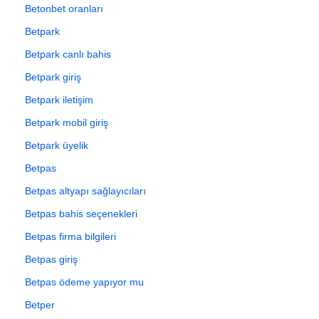
Betonbet oranları
Betpark
Betpark canlı bahis
Betpark giriş
Betpark iletişim
Betpark mobil giriş
Betpark üyelik
Betpas
Betpas altyapı sağlayıcıları
Betpas bahis seçenekleri
Betpas firma bilgileri
Betpas giriş
Betpas ödeme yapıyor mu
Betper