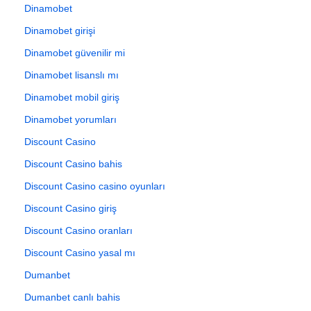
Dinamobet
Dinamobet girişi
Dinamobet güvenilir mi
Dinamobet lisanslı mı
Dinamobet mobil giriş
Dinamobet yorumları
Discount Casino
Discount Casino bahis
Discount Casino casino oyunları
Discount Casino giriş
Discount Casino oranları
Discount Casino yasal mı
Dumanbet
Dumanbet canlı bahis