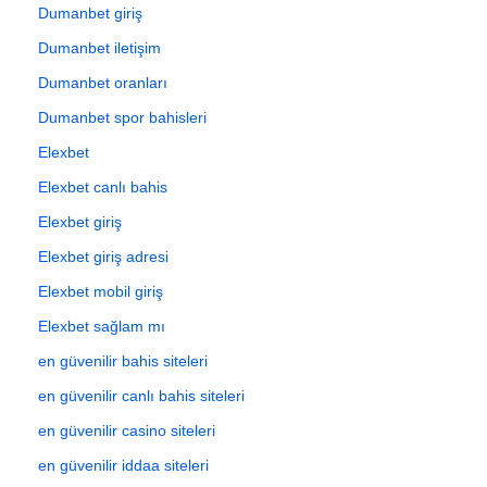
Dumanbet giriş
Dumanbet iletişim
Dumanbet oranları
Dumanbet spor bahisleri
Elexbet
Elexbet canlı bahis
Elexbet giriş
Elexbet giriş adresi
Elexbet mobil giriş
Elexbet sağlam mı
en güvenilir bahis siteleri
en güvenilir canlı bahis siteleri
en güvenilir casino siteleri
en güvenilir iddaa siteleri