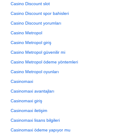
Casino Discount slot
Casino Discount spor bahisleri
Casino Discount yorumları
Casino Metropol
Casino Metropol giriş
Casino Metropol güvenilir mi
Casino Metropol ödeme yöntemleri
Casino Metropol oyunları
Casinomaxi
Casinomaxi avantajları
Casinomaxi giriş
Casinomaxi iletişim
Casinomaxi lisans bilgileri
Casinomaxi ödeme yapıyor mu