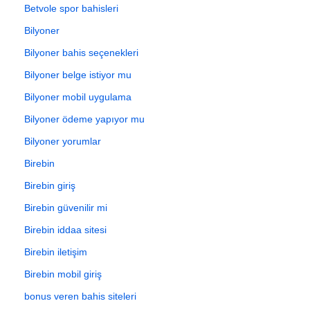
Betvole spor bahisleri
Bilyoner
Bilyoner bahis seçenekleri
Bilyoner belge istiyor mu
Bilyoner mobil uygulama
Bilyoner ödeme yapıyor mu
Bilyoner yorumlar
Birebin
Birebin giriş
Birebin güvenilir mi
Birebin iddaa sitesi
Birebin iletişim
Birebin mobil giriş
bonus veren bahis siteleri