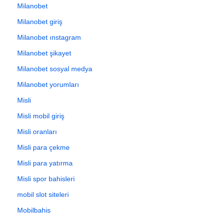
Milanobet
Milanobet giriş
Milanobet ınstagram
Milanobet şikayet
Milanobet sosyal medya
Milanobet yorumları
Misli
Misli mobil giriş
Misli oranları
Misli para çekme
Misli para yatırma
Misli spor bahisleri
mobil slot siteleri
Mobilbahis