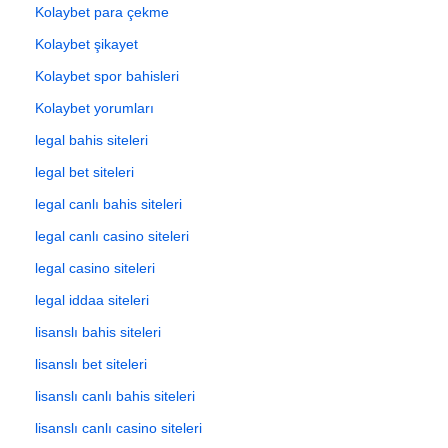
Kolaybet para çekme
Kolaybet şikayet
Kolaybet spor bahisleri
Kolaybet yorumları
legal bahis siteleri
legal bet siteleri
legal canlı bahis siteleri
legal canlı casino siteleri
legal casino siteleri
legal iddaa siteleri
lisanslı bahis siteleri
lisanslı bet siteleri
lisanslı canlı bahis siteleri
lisanslı canlı casino siteleri