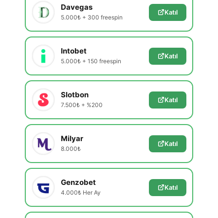
Davegas
Katıl
5.000₺ + 300 freespin
Intobet
Katıl
5.000₺ + 150 freespin
Slotbon
Katıl
7.500₺ + %200
Milyar
Katıl
8.000₺
Genzobet
Katıl
4.000₺ Her Ay