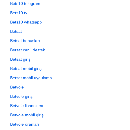
Bets10 telegram
Bets10 tv
Bets10 whatsapp
Betsat
Betsat bonusları
Betsat canlı destek
Betsat giriş
Betsat mobil giriş
Betsat mobil uygulama
Betvole
Betvole giriş
Betvole lisanslı mı
Betvole mobil giriş
Betvole oranları