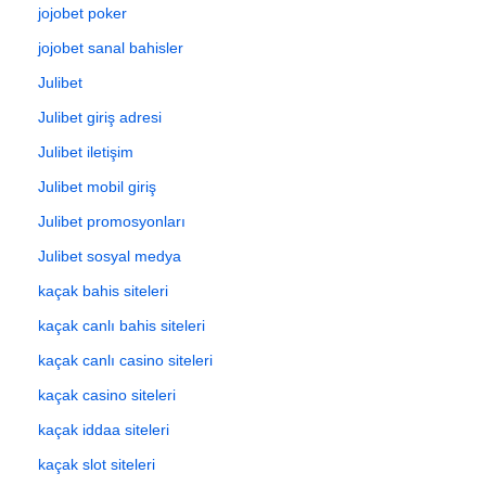
jojobet poker
jojobet sanal bahisler
Julibet
Julibet giriş adresi
Julibet iletişim
Julibet mobil giriş
Julibet promosyonları
Julibet sosyal medya
kaçak bahis siteleri
kaçak canlı bahis siteleri
kaçak canlı casino siteleri
kaçak casino siteleri
kaçak iddaa siteleri
kaçak slot siteleri