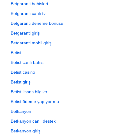
Betgaranti bahisleri
Betgaranti canlı tv
Betgaranti deneme bonusu
Betgaranti giriş
Betgaranti mobil giriş
Betist
Betist canlı bahis
Betist casino
Betist giriş
Betist lisans bilgileri
Betist ödeme yapıyor mu
Betkanyon
Betkanyon canlı destek
Betkanyon giriş