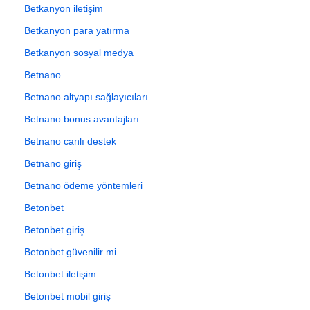
Betkanyon iletişim
Betkanyon para yatırma
Betkanyon sosyal medya
Betnano
Betnano altyapı sağlayıcıları
Betnano bonus avantajları
Betnano canlı destek
Betnano giriş
Betnano ödeme yöntemleri
Betonbet
Betonbet giriş
Betonbet güvenilir mi
Betonbet iletişim
Betonbet mobil giriş