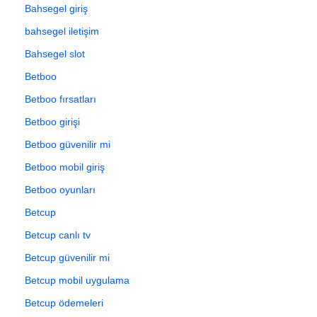
Bahsegel giriş
bahsegel iletişim
Bahsegel slot
Betboo
Betboo fırsatları
Betboo girişi
Betboo güvenilir mi
Betboo mobil giriş
Betboo oyunları
Betcup
Betcup canlı tv
Betcup güvenilir mi
Betcup mobil uygulama
Betcup ödemeleri