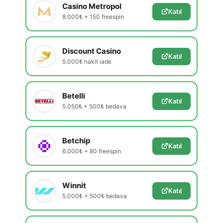
Casino Metropol
Katıl
8.000₺ + 150 freespin
Discount Casino
Katıl
5.000₺ nakit iade
Betelli
Katıl
5.050₺ + 500₺ bedava
Betchip
Katıl
6.000₺ + 80 freespin
Winnit
Katıl
5.000₺ + 500₺ bedava