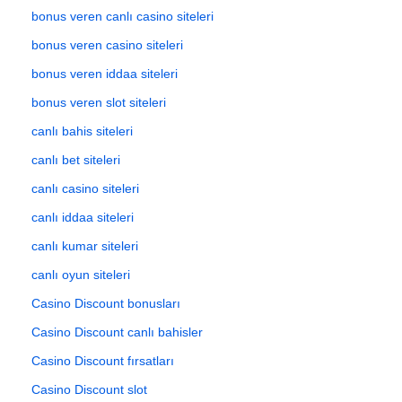
bonus veren canlı casino siteleri
bonus veren casino siteleri
bonus veren iddaa siteleri
bonus veren slot siteleri
canlı bahis siteleri
canlı bet siteleri
canlı casino siteleri
canlı iddaa siteleri
canlı kumar siteleri
canlı oyun siteleri
Casino Discount bonusları
Casino Discount canlı bahisler
Casino Discount fırsatları
Casino Discount slot