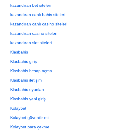
kazandıran bet siteleri
kazandıran canlı bahis siteleri
kazandıran canlı casino siteleri
kazandıran casino siteleri
kazandıran slot siteleri
Klasbahis
Klasbahis giriş
Klasbahis hesap açma
Klasbahis iletişim
Klasbahis oyunları
Klasbahis yeni giriş
Kolaybet
Kolaybet güvenilir mi
Kolaybet para çekme