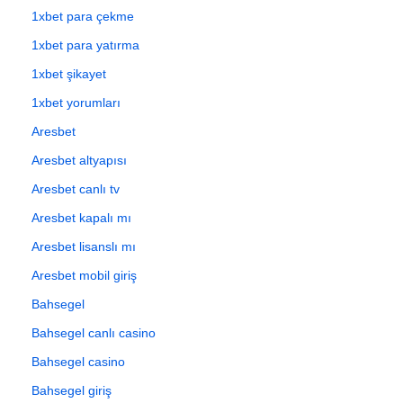
1xbet para çekme
1xbet para yatırma
1xbet şikayet
1xbet yorumları
Aresbet
Aresbet altyapısı
Aresbet canlı tv
Aresbet kapalı mı
Aresbet lisanslı mı
Aresbet mobil giriş
Bahsegel
Bahsegel canlı casino
Bahsegel casino
Bahsegel giriş