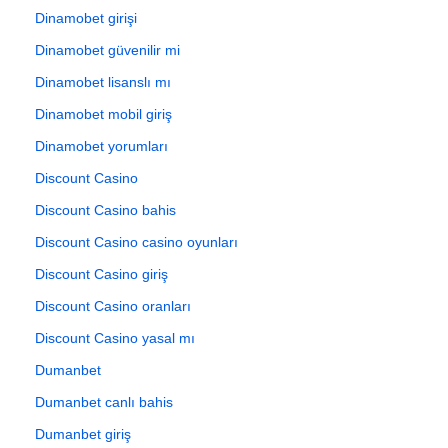
Dinamobet girişi
Dinamobet güvenilir mi
Dinamobet lisanslı mı
Dinamobet mobil giriş
Dinamobet yorumları
Discount Casino
Discount Casino bahis
Discount Casino casino oyunları
Discount Casino giriş
Discount Casino oranları
Discount Casino yasal mı
Dumanbet
Dumanbet canlı bahis
Dumanbet giriş