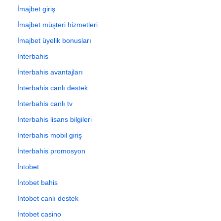
İmajbet giriş
İmajbet müşteri hizmetleri
İmajbet üyelik bonusları
İnterbahis
İnterbahis avantajları
İnterbahis canlı destek
İnterbahis canlı tv
İnterbahis lisans bilgileri
İnterbahis mobil giriş
İnterbahis promosyon
İntobet
İntobet bahis
İntobet canlı destek
İntobet casino