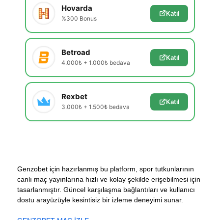
Hovarda
Katıl
%300 Bonus
Betroad
Katıl
4.000₺ + 1.000₺ bedava
Rexbet
Katıl
3.000₺ + 1.500₺ bedava
Genzobet için hazırlanmış bu platform, spor tutkunlarının
canlı maç yayınlarına hızlı ve kolay şekilde erişebilmesi için
tasarlanmıştır. Güncel karşılaşma bağlantıları ve kullanıcı
dostu arayüzüyle kesintisiz bir izleme deneyimi sunar.