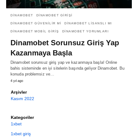
DINAMOBET
DINAMOBET GIRIŞI
DINAMOBET GÜVENILIR MI
DINAMOBET LISANSLI MI
DINAMOBET MOBIL GIRIŞ
DINAMOBET YORUMLARI
Dinamobet Sorunsuz Giriş Yap
Kazanmaya Başla
Dinamobet sorunsuz giriş yap ve kazanmaya başla! Online
bahis sisteminde en iyi sitelerin başında geliyor Dinamobet. Bu
konuda problemsiz ve…
4 yıl ago
Arşivler
Kasım 2022
Kategoriler
1xbet
1xbet giriş