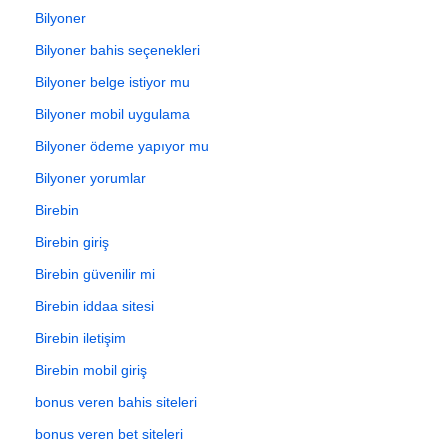
Bilyoner
Bilyoner bahis seçenekleri
Bilyoner belge istiyor mu
Bilyoner mobil uygulama
Bilyoner ödeme yapıyor mu
Bilyoner yorumlar
Birebin
Birebin giriş
Birebin güvenilir mi
Birebin iddaa sitesi
Birebin iletişim
Birebin mobil giriş
bonus veren bahis siteleri
bonus veren bet siteleri