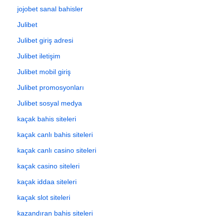
jojobet sanal bahisler
Julibet
Julibet giriş adresi
Julibet iletişim
Julibet mobil giriş
Julibet promosyonları
Julibet sosyal medya
kaçak bahis siteleri
kaçak canlı bahis siteleri
kaçak canlı casino siteleri
kaçak casino siteleri
kaçak iddaa siteleri
kaçak slot siteleri
kazandıran bahis siteleri