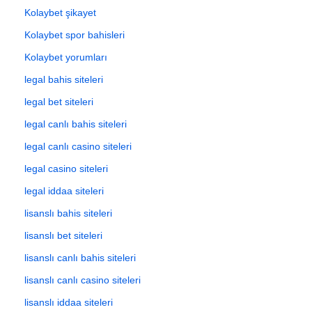
Kolaybet şikayet
Kolaybet spor bahisleri
Kolaybet yorumları
legal bahis siteleri
legal bet siteleri
legal canlı bahis siteleri
legal canlı casino siteleri
legal casino siteleri
legal iddaa siteleri
lisanslı bahis siteleri
lisanslı bet siteleri
lisanslı canlı bahis siteleri
lisanslı canlı casino siteleri
lisanslı iddaa siteleri