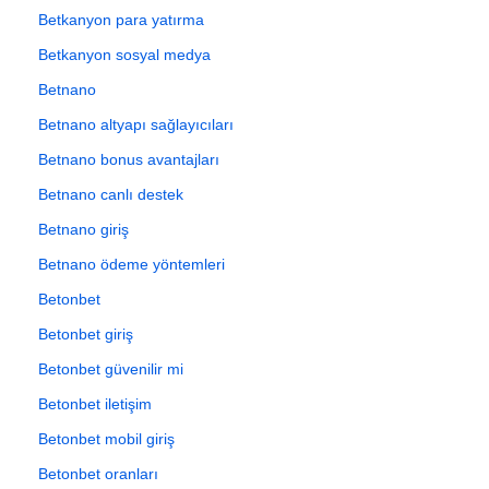
Betkanyon para yatırma
Betkanyon sosyal medya
Betnano
Betnano altyapı sağlayıcıları
Betnano bonus avantajları
Betnano canlı destek
Betnano giriş
Betnano ödeme yöntemleri
Betonbet
Betonbet giriş
Betonbet güvenilir mi
Betonbet iletişim
Betonbet mobil giriş
Betonbet oranları