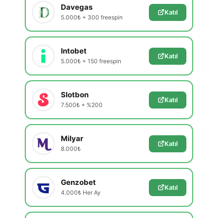
Davegas
Katıl
5.000₺ + 300 freespin
Intobet
Katıl
5.000₺ + 150 freespin
Slotbon
Katıl
7.500₺ + %200
Milyar
Katıl
8.000₺
Genzobet
Katıl
4.000₺ Her Ay