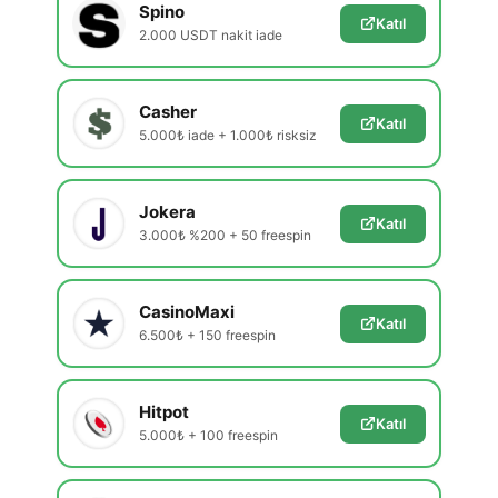
Spino
Katıl
2.000 USDT nakit iade
Casher
Katıl
5.000₺ iade + 1.000₺ risksiz
Jokera
Katıl
3.000₺ %200 + 50 freespin
CasinoMaxi
Katıl
6.500₺ + 150 freespin
Hitpot
Katıl
5.000₺ + 100 freespin