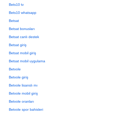
Bets10 tv
Bets10 whatsapp
Betsat
Betsat bonusları
Betsat canlı destek
Betsat giriş
Betsat mobil giriş
Betsat mobil uygulama
Betvole
Betvole giriş
Betvole lisanslı mı
Betvole mobil giriş
Betvole oranları
Betvole spor bahisleri