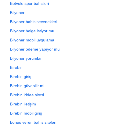
Betvole spor bahisleri
Bilyoner
Bilyoner bahis seçenekleri
Bilyoner belge istiyor mu
Bilyoner mobil uygulama
Bilyoner ödeme yapıyor mu
Bilyoner yorumlar
Birebin
Birebin giriş
Birebin güvenilir mi
Birebin iddaa sitesi
Birebin iletişim
Birebin mobil giriş
bonus veren bahis siteleri