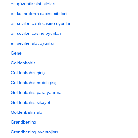
en güvenilir slot siteleri
en kazandıran casino siteleri
en sevilen canlı casino oyunları
en sevilen casino oyunları
en sevilen slot oyunları
Genel
Goldenbahis
Goldenbahis giriş
Goldenbahis mobil giriş
Goldenbahis para yatırma
Goldenbahis şikayet
Goldenbahis slot
Grandbetting
Grandbetting avantajları