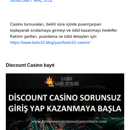
GENZOBET MAÇ İZLE
Casino turnuvaları, belirli süre içinde puan/çarpan
toplayarak sıralamaya girmeyi ve ödül kazanmayı hedefler.
Katılım şartları, puanlama ve ödül detayları için:
https://www.bets10.blog/yazi/bets10-casino/
Discount Casino kayıt