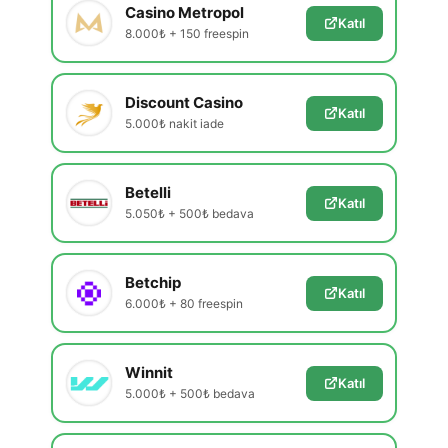
Casino Metropol
Katıl
8.000₺ + 150 freespin
Discount Casino
Katıl
5.000₺ nakit iade
Betelli
Katıl
5.050₺ + 500₺ bedava
Betchip
Katıl
6.000₺ + 80 freespin
Winnit
Katıl
5.000₺ + 500₺ bedava