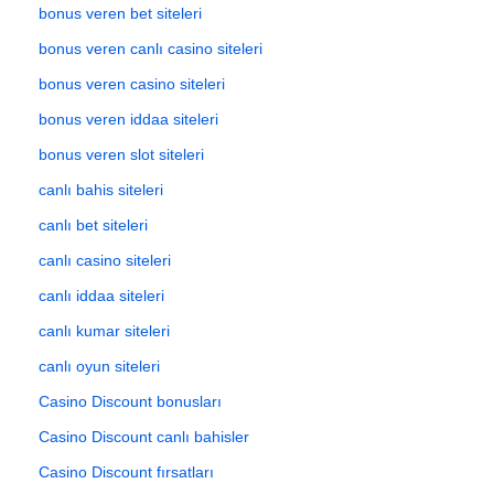
bonus veren bet siteleri
bonus veren canlı casino siteleri
bonus veren casino siteleri
bonus veren iddaa siteleri
bonus veren slot siteleri
canlı bahis siteleri
canlı bet siteleri
canlı casino siteleri
canlı iddaa siteleri
canlı kumar siteleri
canlı oyun siteleri
Casino Discount bonusları
Casino Discount canlı bahisler
Casino Discount fırsatları