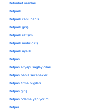
Betonbet oranları
Betpark
Betpark canlı bahis
Betpark giriş
Betpark iletişim
Betpark mobil giriş
Betpark üyelik
Betpas
Betpas altyapı sağlayıcıları
Betpas bahis seçenekleri
Betpas firma bilgileri
Betpas giriş
Betpas ödeme yapıyor mu
Betper