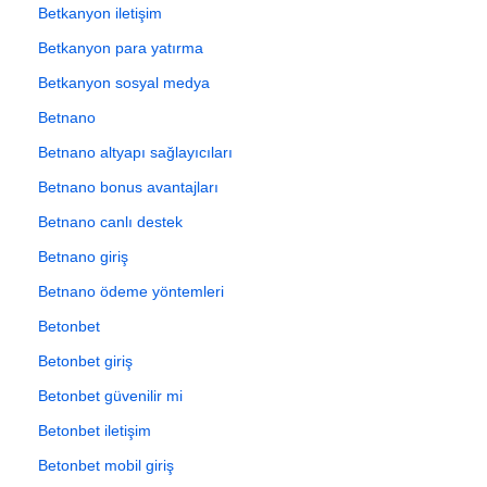
Betkanyon iletişim
Betkanyon para yatırma
Betkanyon sosyal medya
Betnano
Betnano altyapı sağlayıcıları
Betnano bonus avantajları
Betnano canlı destek
Betnano giriş
Betnano ödeme yöntemleri
Betonbet
Betonbet giriş
Betonbet güvenilir mi
Betonbet iletişim
Betonbet mobil giriş