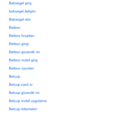
Bahsegel giriş
bahsegel iletişim
Bahsegel slot
Betboo
Betboo fırsatları
Betboo girişi
Betboo güvenilir mi
Betboo mobil giriş
Betboo oyunları
Betcup
Betcup canlı tv
Betcup güvenilir mi
Betcup mobil uygulama
Betcup ödemeleri