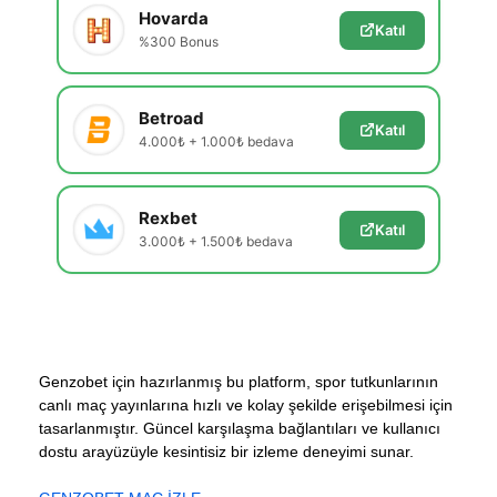
Hovarda
Katıl
%300 Bonus
Betroad
Katıl
4.000₺ + 1.000₺ bedava
Rexbet
Katıl
3.000₺ + 1.500₺ bedava
Genzobet için hazırlanmış bu platform, spor tutkunlarının
canlı maç yayınlarına hızlı ve kolay şekilde erişebilmesi için
tasarlanmıştır. Güncel karşılaşma bağlantıları ve kullanıcı
dostu arayüzüyle kesintisiz bir izleme deneyimi sunar.