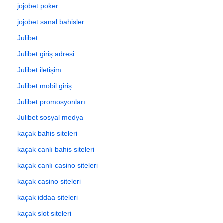
jojobet poker
jojobet sanal bahisler
Julibet
Julibet giriş adresi
Julibet iletişim
Julibet mobil giriş
Julibet promosyonları
Julibet sosyal medya
kaçak bahis siteleri
kaçak canlı bahis siteleri
kaçak canlı casino siteleri
kaçak casino siteleri
kaçak iddaa siteleri
kaçak slot siteleri