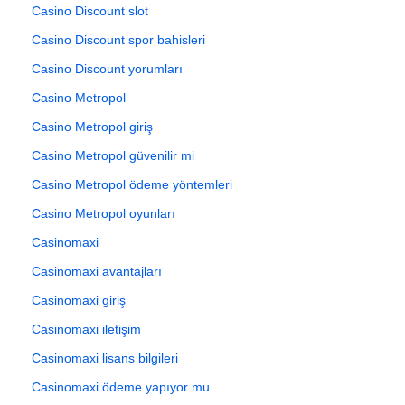
Casino Discount slot
Casino Discount spor bahisleri
Casino Discount yorumları
Casino Metropol
Casino Metropol giriş
Casino Metropol güvenilir mi
Casino Metropol ödeme yöntemleri
Casino Metropol oyunları
Casinomaxi
Casinomaxi avantajları
Casinomaxi giriş
Casinomaxi iletişim
Casinomaxi lisans bilgileri
Casinomaxi ödeme yapıyor mu