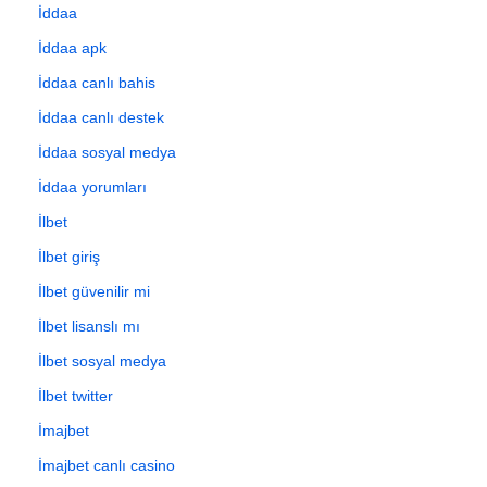
İddaa
İddaa apk
İddaa canlı bahis
İddaa canlı destek
İddaa sosyal medya
İddaa yorumları
İlbet
İlbet giriş
İlbet güvenilir mi
İlbet lisanslı mı
İlbet sosyal medya
İlbet twitter
İmajbet
İmajbet canlı casino