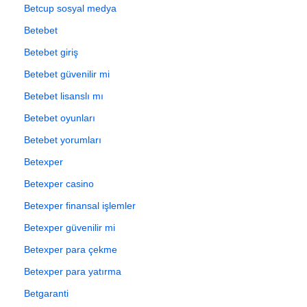
Betcup sosyal medya
Betebet
Betebet giriş
Betebet güvenilir mi
Betebet lisanslı mı
Betebet oyunları
Betebet yorumları
Betexper
Betexper casino
Betexper finansal işlemler
Betexper güvenilir mi
Betexper para çekme
Betexper para yatırma
Betgaranti