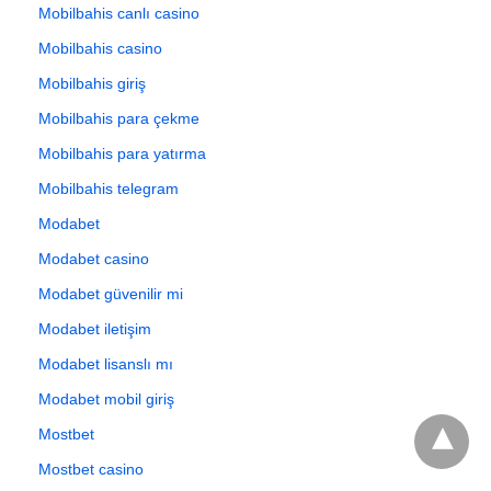
Mobilbahis canlı casino
Mobilbahis casino
Mobilbahis giriş
Mobilbahis para çekme
Mobilbahis para yatırma
Mobilbahis telegram
Modabet
Modabet casino
Modabet güvenilir mi
Modabet iletişim
Modabet lisanslı mı
Modabet mobil giriş
Mostbet
Mostbet casino