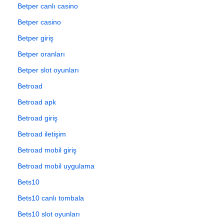
Betper canlı casino
Betper casino
Betper giriş
Betper oranları
Betper slot oyunları
Betroad
Betroad apk
Betroad giriş
Betroad iletişim
Betroad mobil giriş
Betroad mobil uygulama
Bets10
Bets10 canlı tombala
Bets10 slot oyunları