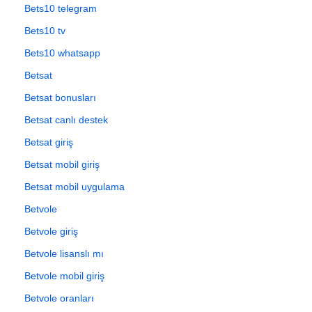
Bets10 telegram
Bets10 tv
Bets10 whatsapp
Betsat
Betsat bonusları
Betsat canlı destek
Betsat giriş
Betsat mobil giriş
Betsat mobil uygulama
Betvole
Betvole giriş
Betvole lisanslı mı
Betvole mobil giriş
Betvole oranları