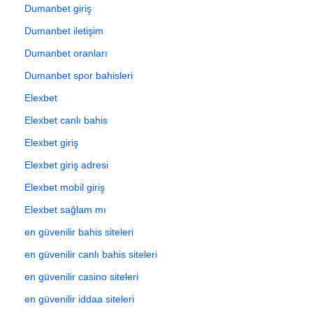
Dumanbet giriş
Dumanbet iletişim
Dumanbet oranları
Dumanbet spor bahisleri
Elexbet
Elexbet canlı bahis
Elexbet giriş
Elexbet giriş adresi
Elexbet mobil giriş
Elexbet sağlam mı
en güvenilir bahis siteleri
en güvenilir canlı bahis siteleri
en güvenilir casino siteleri
en güvenilir iddaa siteleri