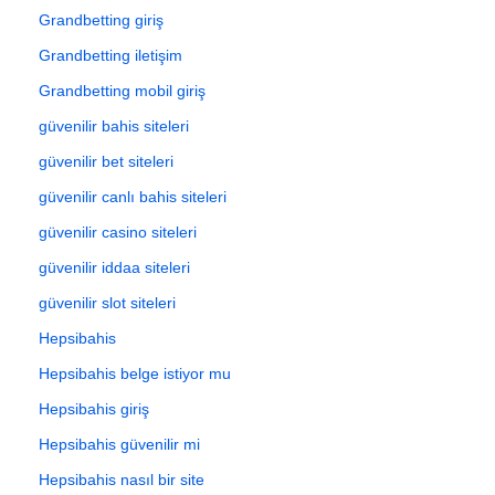
Grandbetting giriş
Grandbetting iletişim
Grandbetting mobil giriş
güvenilir bahis siteleri
güvenilir bet siteleri
güvenilir canlı bahis siteleri
güvenilir casino siteleri
güvenilir iddaa siteleri
güvenilir slot siteleri
Hepsibahis
Hepsibahis belge istiyor mu
Hepsibahis giriş
Hepsibahis güvenilir mi
Hepsibahis nasıl bir site