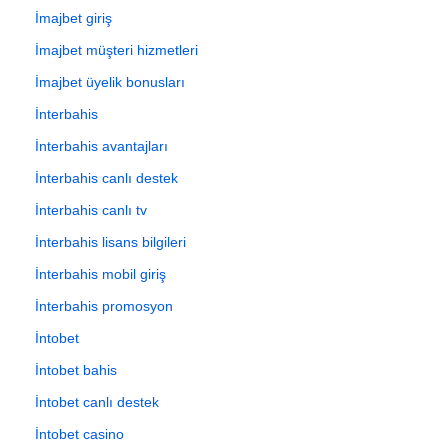
İmajbet giriş
İmajbet müşteri hizmetleri
İmajbet üyelik bonusları
İnterbahis
İnterbahis avantajları
İnterbahis canlı destek
İnterbahis canlı tv
İnterbahis lisans bilgileri
İnterbahis mobil giriş
İnterbahis promosyon
İntobet
İntobet bahis
İntobet canlı destek
İntobet casino