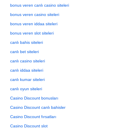
bonus veren canlı casino siteleri
bonus veren casino siteleri
bonus veren iddaa siteleri
bonus veren slot siteleri
canlı bahis siteleri
canlı bet siteleri
canlı casino siteleri
canlı iddaa siteleri
canlı kumar siteleri
canlı oyun siteleri
Casino Discount bonusları
Casino Discount canlı bahisler
Casino Discount fırsatları
Casino Discount slot