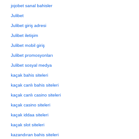
jojobet sanal bahisler
Julibet
Julibet giriş adresi
Julibet iletişim
Julibet mobil giriş
Julibet promosyonları
Julibet sosyal medya
kaçak bahis siteleri
kaçak canlı bahis siteleri
kaçak canlı casino siteleri
kaçak casino siteleri
kaçak iddaa siteleri
kaçak slot siteleri
kazandıran bahis siteleri