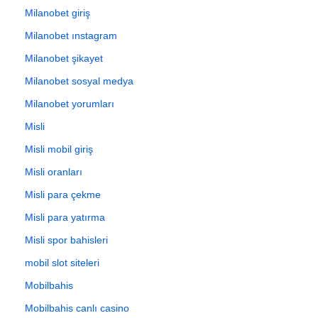
Milanobet giriş
Milanobet ınstagram
Milanobet şikayet
Milanobet sosyal medya
Milanobet yorumları
Misli
Misli mobil giriş
Misli oranları
Misli para çekme
Misli para yatırma
Misli spor bahisleri
mobil slot siteleri
Mobilbahis
Mobilbahis canlı casino