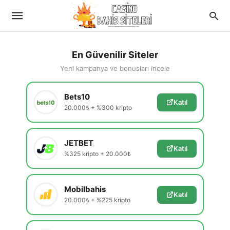
En Güvenilir Siteler
Yeni kampanya ve bonusları incele
Bets10
Katıl
20.000₺ + %300 kripto
JETBET
Katıl
%325 kripto + 20.000₺
Mobilbahis
Katıl
20.000₺ + %225 kripto