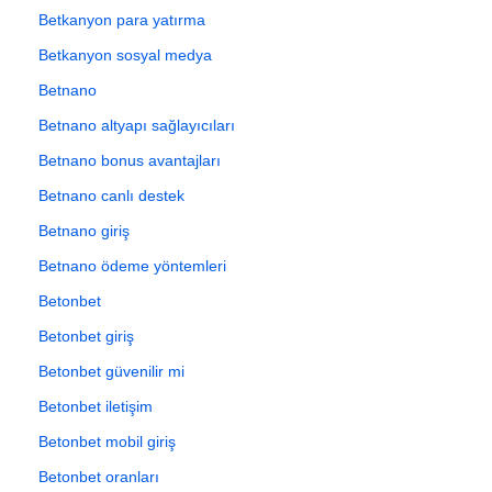
Betkanyon para yatırma
Betkanyon sosyal medya
Betnano
Betnano altyapı sağlayıcıları
Betnano bonus avantajları
Betnano canlı destek
Betnano giriş
Betnano ödeme yöntemleri
Betonbet
Betonbet giriş
Betonbet güvenilir mi
Betonbet iletişim
Betonbet mobil giriş
Betonbet oranları