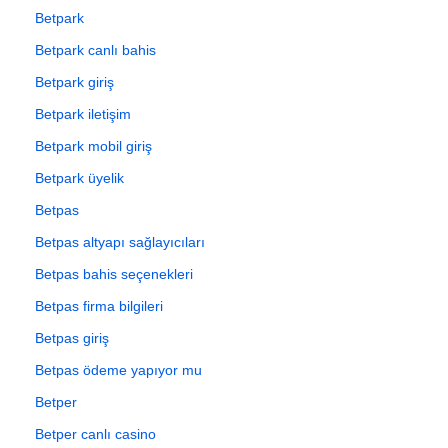
Betpark
Betpark canlı bahis
Betpark giriş
Betpark iletişim
Betpark mobil giriş
Betpark üyelik
Betpas
Betpas altyapı sağlayıcıları
Betpas bahis seçenekleri
Betpas firma bilgileri
Betpas giriş
Betpas ödeme yapıyor mu
Betper
Betper canlı casino