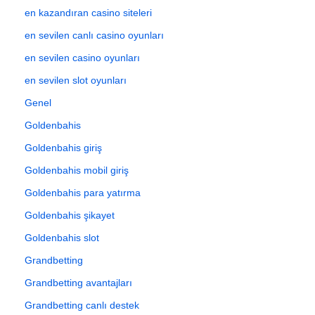
en kazandıran casino siteleri
en sevilen canlı casino oyunları
en sevilen casino oyunları
en sevilen slot oyunları
Genel
Goldenbahis
Goldenbahis giriş
Goldenbahis mobil giriş
Goldenbahis para yatırma
Goldenbahis şikayet
Goldenbahis slot
Grandbetting
Grandbetting avantajları
Grandbetting canlı destek