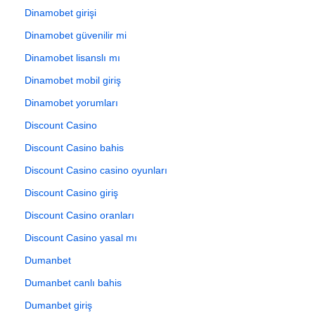
Dinamobet girişi
Dinamobet güvenilir mi
Dinamobet lisanslı mı
Dinamobet mobil giriş
Dinamobet yorumları
Discount Casino
Discount Casino bahis
Discount Casino casino oyunları
Discount Casino giriş
Discount Casino oranları
Discount Casino yasal mı
Dumanbet
Dumanbet canlı bahis
Dumanbet giriş