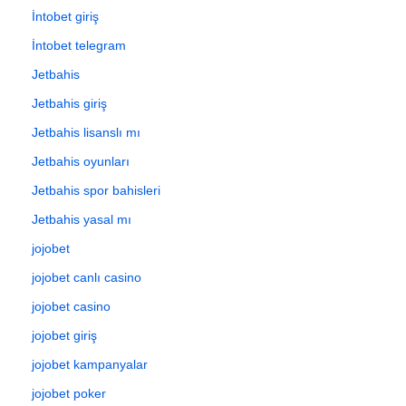
İntobet giriş
İntobet telegram
Jetbahis
Jetbahis giriş
Jetbahis lisanslı mı
Jetbahis oyunları
Jetbahis spor bahisleri
Jetbahis yasal mı
jojobet
jojobet canlı casino
jojobet casino
jojobet giriş
jojobet kampanyalar
jojobet poker