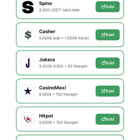
Spino
Katıl
2.000 USDT nakit iade
Casher
Katıl
5.000₺ iade + 1.000₺ risksiz
Jokera
Katıl
3.000₺ %200 + 50 freespin
CasinoMaxi
Katıl
6.500₺ + 150 freespin
Hitpot
Katıl
5.000₺ + 100 freespin