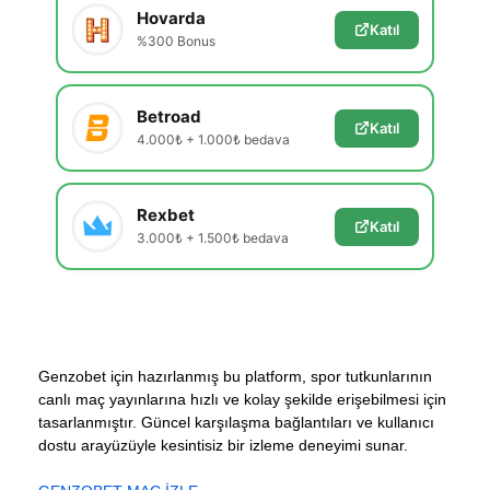
Hovarda
Katıl
%300 Bonus
Betroad
Katıl
4.000₺ + 1.000₺ bedava
Rexbet
Katıl
3.000₺ + 1.500₺ bedava
Genzobet için hazırlanmış bu platform, spor tutkunlarının
canlı maç yayınlarına hızlı ve kolay şekilde erişebilmesi için
tasarlanmıştır. Güncel karşılaşma bağlantıları ve kullanıcı
dostu arayüzüyle kesintisiz bir izleme deneyimi sunar.