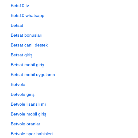
Bets10 tv
Bets10 whatsapp
Betsat
Betsat bonusları
Betsat canlı destek
Betsat giriş
Betsat mobil giriş
Betsat mobil uygulama
Betvole
Betvole giriş
Betvole lisanslı mı
Betvole mobil giriş
Betvole oranları
Betvole spor bahisleri