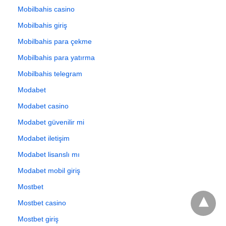
Mobilbahis casino
Mobilbahis giriş
Mobilbahis para çekme
Mobilbahis para yatırma
Mobilbahis telegram
Modabet
Modabet casino
Modabet güvenilir mi
Modabet iletişim
Modabet lisanslı mı
Modabet mobil giriş
Mostbet
Mostbet casino
Mostbet giriş