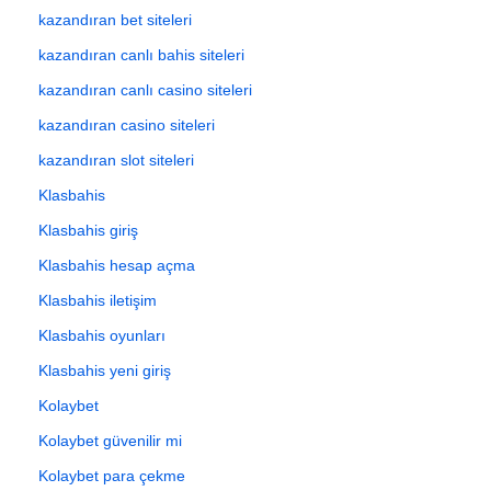
kazandıran bet siteleri
kazandıran canlı bahis siteleri
kazandıran canlı casino siteleri
kazandıran casino siteleri
kazandıran slot siteleri
Klasbahis
Klasbahis giriş
Klasbahis hesap açma
Klasbahis iletişim
Klasbahis oyunları
Klasbahis yeni giriş
Kolaybet
Kolaybet güvenilir mi
Kolaybet para çekme