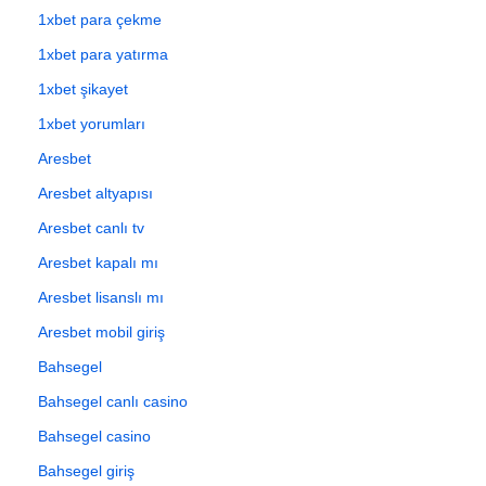
1xbet para çekme
1xbet para yatırma
1xbet şikayet
1xbet yorumları
Aresbet
Aresbet altyapısı
Aresbet canlı tv
Aresbet kapalı mı
Aresbet lisanslı mı
Aresbet mobil giriş
Bahsegel
Bahsegel canlı casino
Bahsegel casino
Bahsegel giriş