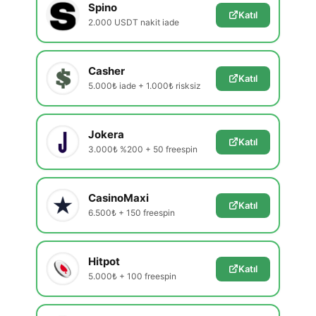
Spino
Katıl
2.000 USDT nakit iade
Casher
Katıl
5.000₺ iade + 1.000₺ risksiz
Jokera
Katıl
3.000₺ %200 + 50 freespin
CasinoMaxi
Katıl
6.500₺ + 150 freespin
Hitpot
Katıl
5.000₺ + 100 freespin