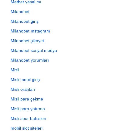
Matbet yasal mı
Milanobet
Milanobet giriş
Milanobet ınstagram
Milanobet şikayet
Milanobet sosyal medya
Milanobet yorumları
Misli
Misli mobil giriş
Misli oranları
Misli para çekme
Misli para yatırma
Misli spor bahisleri
mobil slot siteleri