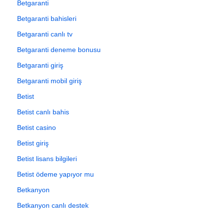
Betgaranti
Betgaranti bahisleri
Betgaranti canlı tv
Betgaranti deneme bonusu
Betgaranti giriş
Betgaranti mobil giriş
Betist
Betist canlı bahis
Betist casino
Betist giriş
Betist lisans bilgileri
Betist ödeme yapıyor mu
Betkanyon
Betkanyon canlı destek