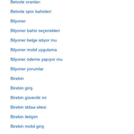
Betvole oranları
Betvole spor bahisleri
Bilyoner
Bilyoner bahis seçenekleri
Bilyoner belge istiyor mu
Bilyoner mobil uygulama
Bilyoner ödeme yapıyor mu
Bilyoner yorumlar
Birebin
Birebin giriş
Birebin güvenilir mi
Birebin iddaa sitesi
Birebin iletişim
Birebin mobil giriş