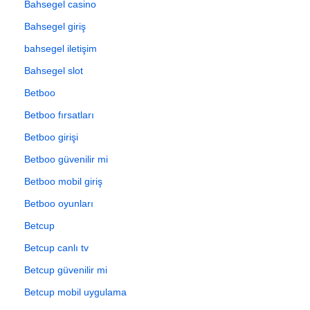
Bahsegel casino
Bahsegel giriş
bahsegel iletişim
Bahsegel slot
Betboo
Betboo fırsatları
Betboo girişi
Betboo güvenilir mi
Betboo mobil giriş
Betboo oyunları
Betcup
Betcup canlı tv
Betcup güvenilir mi
Betcup mobil uygulama