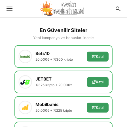
En Güvenilir Siteler
Yeni kampanya ve bonusları incele
Bets10
Katıl
20.000₺ + %300 kripto
JETBET
Katıl
%325 kripto + 20.000₺
Mobilbahis
Katıl
20.000₺ + %225 kripto