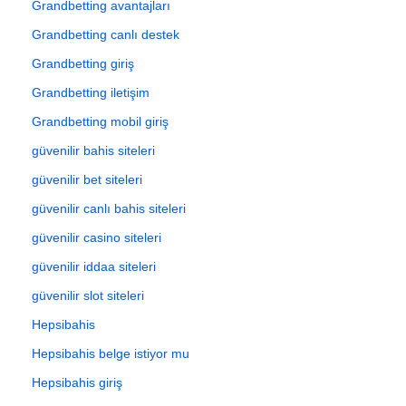
Grandbetting avantajları
Grandbetting canlı destek
Grandbetting giriş
Grandbetting iletişim
Grandbetting mobil giriş
güvenilir bahis siteleri
güvenilir bet siteleri
güvenilir canlı bahis siteleri
güvenilir casino siteleri
güvenilir iddaa siteleri
güvenilir slot siteleri
Hepsibahis
Hepsibahis belge istiyor mu
Hepsibahis giriş