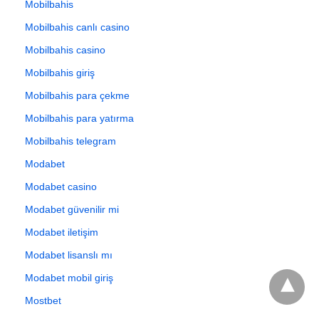
Mobilbahis
Mobilbahis canlı casino
Mobilbahis casino
Mobilbahis giriş
Mobilbahis para çekme
Mobilbahis para yatırma
Mobilbahis telegram
Modabet
Modabet casino
Modabet güvenilir mi
Modabet iletişim
Modabet lisanslı mı
Modabet mobil giriş
Mostbet