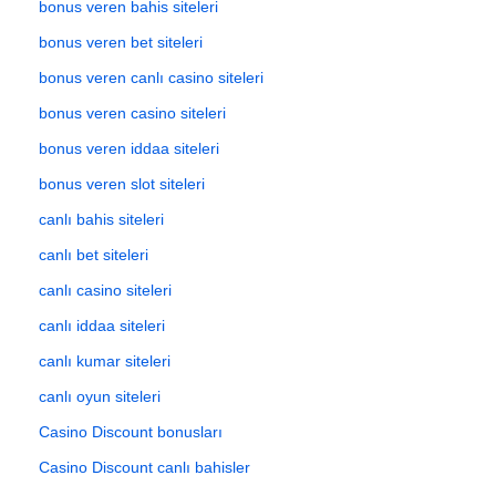
bonus veren bahis siteleri
bonus veren bet siteleri
bonus veren canlı casino siteleri
bonus veren casino siteleri
bonus veren iddaa siteleri
bonus veren slot siteleri
canlı bahis siteleri
canlı bet siteleri
canlı casino siteleri
canlı iddaa siteleri
canlı kumar siteleri
canlı oyun siteleri
Casino Discount bonusları
Casino Discount canlı bahisler