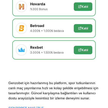
Hovarda
Katıl
%300 Bonus
Betroad
Katıl
4.000₺ + 1.000₺ bedava
Rexbet
Katıl
3.000₺ + 1.500₺ bedava
Genzobet için hazırlanmış bu platform, spor tutkunlarının
canlı maç yayınlarına hızlı ve kolay şekilde erişebilmesi için
tasarlanmıştır. Güncel karşılaşma bağlantıları ve kullanıcı
dostu arayüzüyle kesintisiz bir izleme deneyimi sunar.