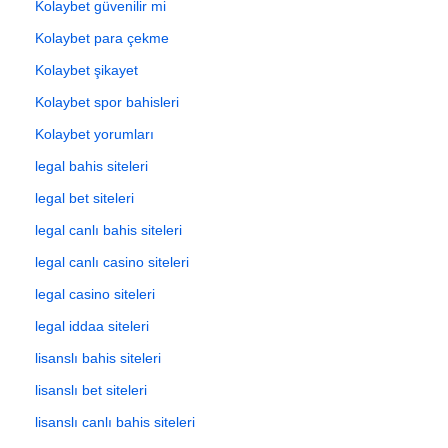
Kolaybet güvenilir mi
Kolaybet para çekme
Kolaybet şikayet
Kolaybet spor bahisleri
Kolaybet yorumları
legal bahis siteleri
legal bet siteleri
legal canlı bahis siteleri
legal canlı casino siteleri
legal casino siteleri
legal iddaa siteleri
lisanslı bahis siteleri
lisanslı bet siteleri
lisanslı canlı bahis siteleri