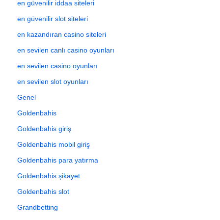
en güvenilir iddaa siteleri
en güvenilir slot siteleri
en kazandıran casino siteleri
en sevilen canlı casino oyunları
en sevilen casino oyunları
en sevilen slot oyunları
Genel
Goldenbahis
Goldenbahis giriş
Goldenbahis mobil giriş
Goldenbahis para yatırma
Goldenbahis şikayet
Goldenbahis slot
Grandbetting