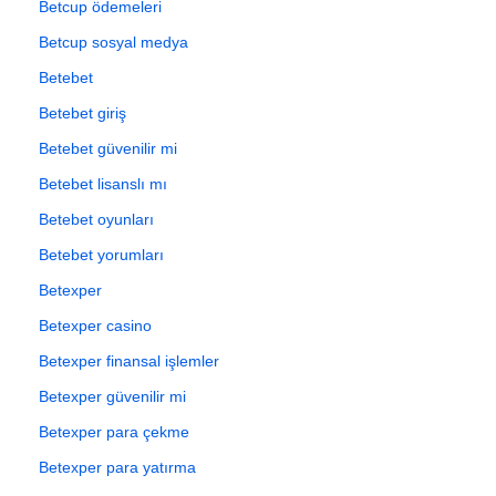
Betcup ödemeleri
Betcup sosyal medya
Betebet
Betebet giriş
Betebet güvenilir mi
Betebet lisanslı mı
Betebet oyunları
Betebet yorumları
Betexper
Betexper casino
Betexper finansal işlemler
Betexper güvenilir mi
Betexper para çekme
Betexper para yatırma